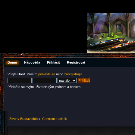
Domů
Nápověda
Přihlásit
Registrovat
Vítejte
Host
. Prosím
přihlašte se
nebo
zaregistrujte
.
Přihlašte se svým uživatelským jménem a heslem.
Život v Bradavicích
»
Centrum statistik