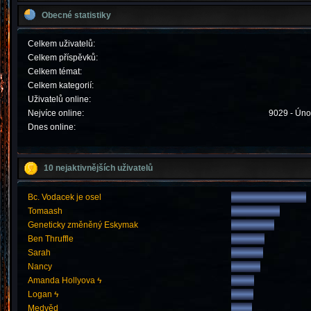
Obecné statistiky
Celkem uživatelů:
Celkem příspěvků:
Celkem témat:
Celkem kategorií:
Uživatelů online:
Nejvíce online:
9029 - Úno
Dnes online:
10 nejaktivnějších uživatelů
Bc. Vodacek je osel
Tomaash
Geneticky změněný Eskymak
Ben Thruffle
Sarah
Nancy
Amanda Hollyova ϟ
Logan ϟ
Medvěd