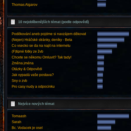
Thomas Algarov
10 nejoblíbenějších témat (podle odpovědí)
Poděkování aneb pojdme si navzájem děkovat
(Nejen) Hráčské stránky, deníky - Beta
Co vsecko se da na najit na internetu
(F)tipné fotky ze žvb
Chcete se někomu Omluvit? Tak tady!
Změna jména
Otázky & Odpovědi
Jak vypadá vaše postava?
Sny o zvb
Pro casy nudy a odpocinku
Nejvíce nových témat
Tomaash
Sarah
Bc. Vodacek je osel