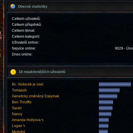
Obecné statistiky
Celkem uživatelů:
Celkem příspěvků:
Celkem témat:
Celkem kategorií:
Uživatelů online:
Nejvíce online:
9029 - Úno
Dnes online:
10 nejaktivnějších uživatelů
Bc. Vodacek je osel
Tomaash
Geneticky změněný Eskymak
Ben Thruffle
Sarah
Nancy
Amanda Hollyova ϟ
Logan ϟ
Medvěd