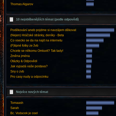
Thomas Algarov
10 nejoblíbenějších témat (podle odpovědí)
Poděkování aneb pojdme si navzájem děkovat
(Nejen) Hráčské stránky, deníky - Beta
Co vsecko se da na najit na internetu
(F)tipné fotky ze žvb
Chcete se někomu Omluvit? Tak tady!
Změna jména
Otázky & Odpovědi
Jak vypadá vaše postava?
Sny o zvb
Pro casy nudy a odpocinku
Nejvíce nových témat
Tomaash
Sarah
Bc. Vodacek je osel