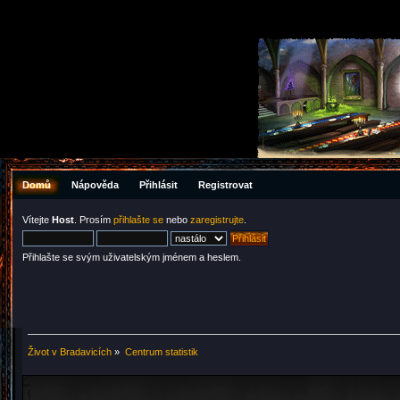
Domů
Nápověda
Přihlásit
Registrovat
Vítejte
Host
. Prosím
přihlašte se
nebo
zaregistrujte
.
Přihlašte se svým uživatelským jménem a heslem.
Život v Bradavicích
»
Centrum statistik