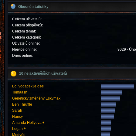
Obecné statistiky
Celkem uživatelů:
Celkem příspěvků:
Celkem témat:
Celkem kategorií:
Uživatelů online:
Nejvíce online:
9029 - Úno
Dnes online:
10 nejaktivnějších uživatelů
Bc. Vodacek je osel
Tomaash
Geneticky změněný Eskymak
Ben Thruffle
Sarah
Nancy
Amanda Hollyova ϟ
Logan ϟ
Medvěd