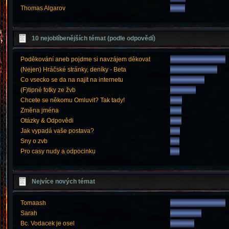
Thomas Algarov
10 nejoblíbenějších témat (podle odpovědí)
Poděkování aneb pojdme si navzájem děkovat
(Nejen) Hráčské stránky, deníky - Beta
Co vsecko se da na najit na internetu
(F)tipné fotky ze žvb
Chcete se někomu Omluvit? Tak tady!
Změna jména
Otázky & Odpovědi
Jak vypadá vaše postava?
Sny o zvb
Pro casy nudy a odpocinku
Nejvíce nových témat
Tomaash
Sarah
Bc. Vodacek je osel