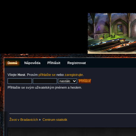
Domů
Nápověda
Přihlásit
Registrovat
Vítejte
Host
. Prosím
přihlašte se
nebo
zaregistrujte
.
Přihlašte se svým uživatelským jménem a heslem.
Život v Bradavicích
»
Centrum statistik