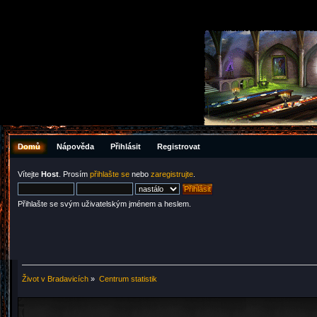
Domů
Nápověda
Přihlásit
Registrovat
Vítejte
Host
. Prosím
přihlašte se
nebo
zaregistrujte
.
Přihlašte se svým uživatelským jménem a heslem.
Život v Bradavicích
»
Centrum statistik