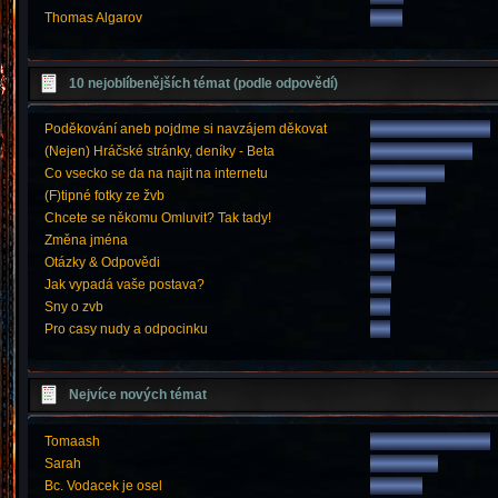
Thomas Algarov
10 nejoblíbenějších témat (podle odpovědí)
Poděkování aneb pojdme si navzájem děkovat
(Nejen) Hráčské stránky, deníky - Beta
Co vsecko se da na najit na internetu
(F)tipné fotky ze žvb
Chcete se někomu Omluvit? Tak tady!
Změna jména
Otázky & Odpovědi
Jak vypadá vaše postava?
Sny o zvb
Pro casy nudy a odpocinku
Nejvíce nových témat
Tomaash
Sarah
Bc. Vodacek je osel