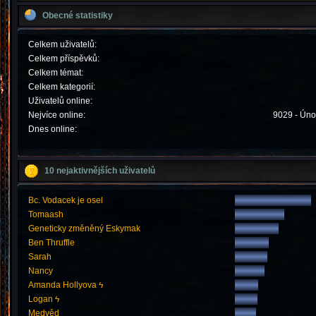
Obecné statistiky
Celkem uživatelů:
Celkem příspěvků:
Celkem témat:
Celkem kategorií:
Uživatelů online:
Nejvíce online:
9029 - Úno
Dnes online:
10 nejaktivnějších uživatelů
Bc. Vodacek je osel
Tomaash
Geneticky změněný Eskymak
Ben Thruffle
Sarah
Nancy
Amanda Hollyova ϟ
Logan ϟ
Medvěd