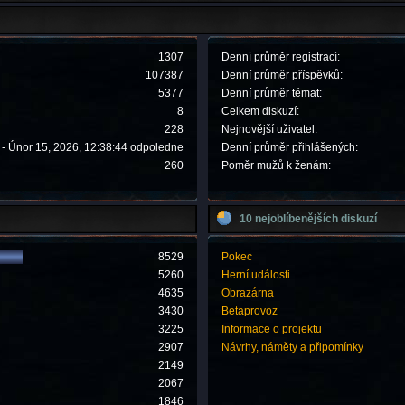
1307
Denní průměr registrací:
107387
Denní průměr příspěvků:
5377
Denní průměr témat:
8
Celkem diskuzí:
228
Nejnovější uživatel:
- Únor 15, 2026, 12:38:44 odpoledne
Denní průměr přihlášených:
260
Poměr mužů k ženám:
10 nejoblíbenějších diskuzí
8529
Pokec
5260
Herní události
4635
Obrazárna
3430
Betaprovoz
3225
Informace o projektu
2907
Návrhy, náměty a připomínky
2149
2067
1846