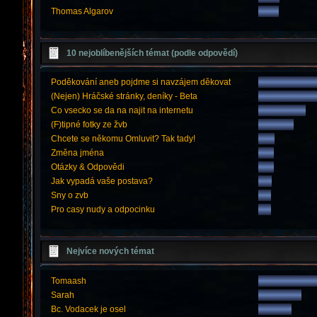
Thomas Algarov
10 nejoblíbenějších témat (podle odpovědí)
Poděkování aneb pojdme si navzájem děkovat
(Nejen) Hráčské stránky, deníky - Beta
Co vsecko se da na najit na internetu
(F)tipné fotky ze žvb
Chcete se někomu Omluvit? Tak tady!
Změna jména
Otázky & Odpovědi
Jak vypadá vaše postava?
Sny o zvb
Pro casy nudy a odpocinku
Nejvíce nových témat
Tomaash
Sarah
Bc. Vodacek je osel