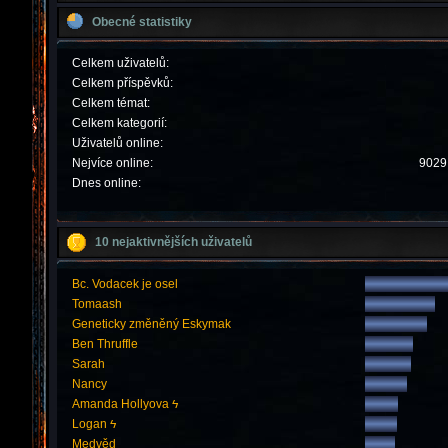
Obecné statistiky
Celkem uživatelů:
Celkem příspěvků:
Celkem témat:
Celkem kategorií:
Uživatelů online:
Nejvíce online:
9029 
Dnes online:
10 nejaktivnějších uživatelů
Bc. Vodacek je osel
Tomaash
Geneticky změněný Eskymak
Ben Thruffle
Sarah
Nancy
Amanda Hollyova ϟ
Logan ϟ
Medvěd