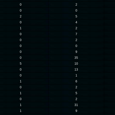
0
2
0
0
2
5
0
4
1
2
0
7
0
2
0
0
0
9
0
35
5
10
0
13
0
1
1
6
0
2
1
5
0
2
1
31
1
9