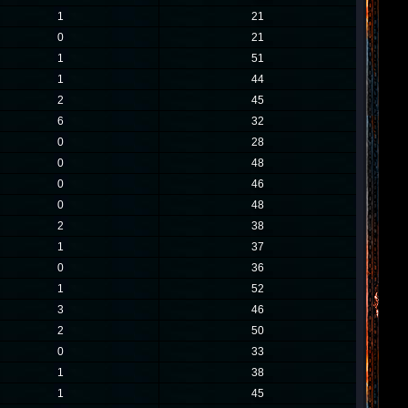
1
21
0
21
1
51
1
44
2
45
6
32
0
28
0
48
0
46
0
48
2
38
1
37
0
36
1
52
3
46
2
50
0
33
1
38
1
45