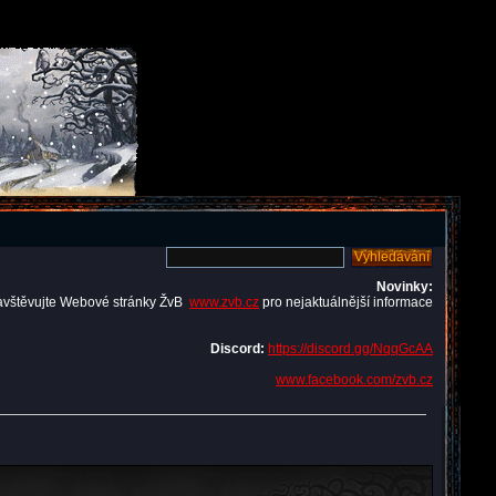
Novinky:
avštěvujte Webové stránky ŽvB
www.zvb.cz
pro nejaktuálnější informace
Discord:
https://discord.gg/NqqGcAA
www.facebook.com/zvb.cz