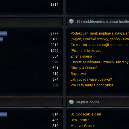
1814
10 nejoblíbenějších témat (podle
3777
Poděkování aneb pojdme si navzáje
3180
(Nejen) Hráčské stránky, deníky - Bet
2213
Co vsecko se da na najit na internetu
1599
(F)tipné fotky ze žvb
554
Změna jména
529
Chcete se někomu Omluvit? Tak tady
521
Otázky & Odpovědi
415
Sny o zvb
374
Jak vypadá vaše postava?
369
Pro casy nudy a odpocinku
Nejdéle online
814
Bc. Vodacek je osel
435
Ben Thruffle
319
Merovol Grosse