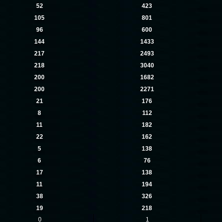
52
423
105
801
96
600
144
1433
217
2493
218
3040
200
1682
200
2271
21
176
8
112
11
182
22
162
5
138
6
76
17
138
11
194
38
326
19
218
0
1