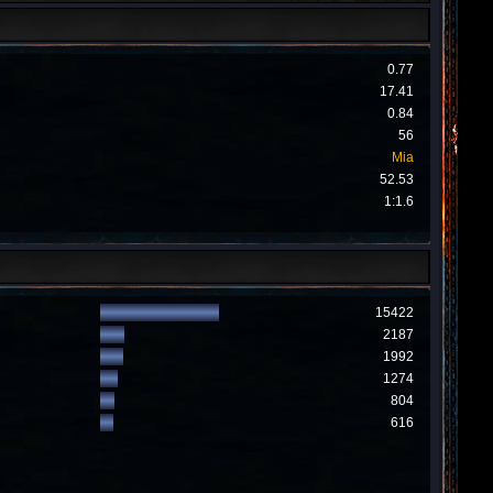
0.77
17.41
0.84
56
Mia
52.53
1:1.6
15422
2187
1992
1274
804
616