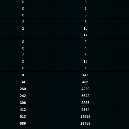
0
8
0
1
0
0
2
6
2
16
1
14
0
2
0
4
2
5
0
12
0
4
8
143
34
406
260
4239
242
5628
306
8865
412
9364
513
14595
689
18759