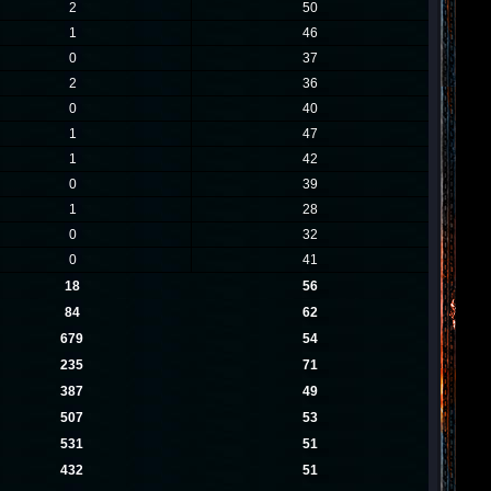
2
50
1
46
0
37
2
36
0
40
1
47
1
42
0
39
1
28
0
32
0
41
18
56
84
62
679
54
235
71
387
49
507
53
531
51
432
51