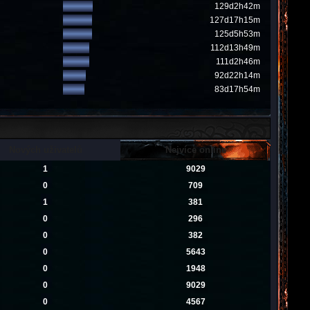
129d2h42m
127d17h15m
125d5h53m
112d13h49m
111d2h46m
92d22h14m
83d17h54m
Nových uživatelů
Nejvíce online
1
9029
0
709
1
381
0
296
0
382
0
5643
0
1948
0
9029
0
4567