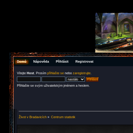
Domů
Nápověda
Přihlásit
Registrovat
Vítejte
Host
. Prosím
přihlašte se
nebo
zaregistrujte
.
Přihlašte se svým uživatelským jménem a heslem.
Život v Bradavicích
»
Centrum statistik