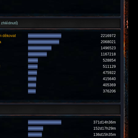
 zhlédnutí)
m děkovat
2216972
a
2068021
1496523
1167218
528854
!
511129
475922
415640
405369
376206
371d14h36m
152d17h29m
136d15h35m