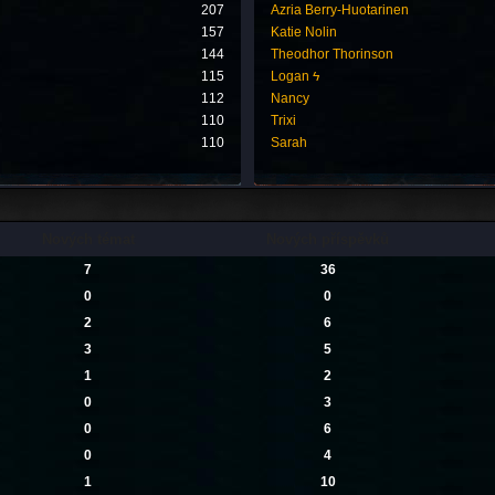
207
Azria Berry-Huotarinen
157
Katie Nolin
144
Theodhor Thorinson
115
Logan ϟ
112
Nancy
110
Trixi
110
Sarah
Nových témat
Nových příspěvků
7
36
0
0
2
6
3
5
1
2
0
3
0
6
0
4
1
10