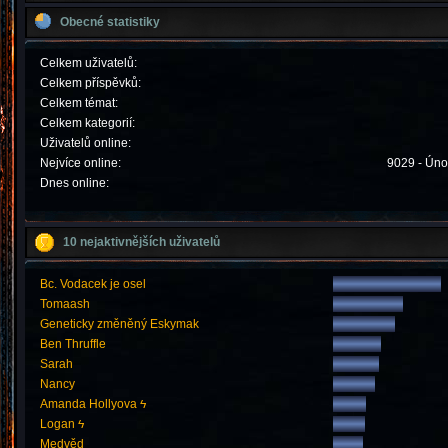
Obecné statistiky
Celkem uživatelů:
Celkem příspěvků:
Celkem témat:
Celkem kategorií:
Uživatelů online:
Nejvíce online:
9029 - Úno
Dnes online:
10 nejaktivnějších uživatelů
Bc. Vodacek je osel
Tomaash
Geneticky změněný Eskymak
Ben Thruffle
Sarah
Nancy
Amanda Hollyova ϟ
Logan ϟ
Medvěd