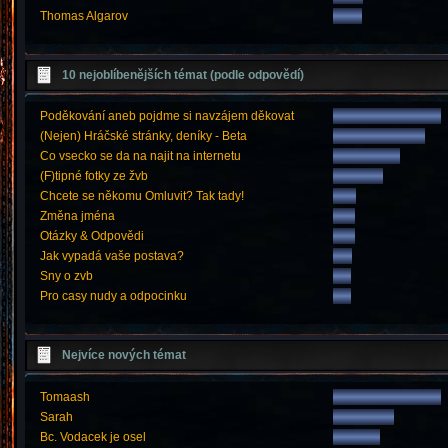
Thomas Algarov
10 nejoblíbenějších témat (podle odpovědí)
Poděkování aneb pojdme si navzájem děkovat
(Nejen) Hráčské stránky, deníky - Beta
Co vsecko se da na najit na internetu
(F)tipné fotky ze žvb
Chcete se někomu Omluvit? Tak tady!
Změna jména
Otázky & Odpovědi
Jak vypadá vaše postava?
Sny o zvb
Pro casy nudy a odpocinku
Nejvíce nových témat
Tomaash
Sarah
Bc. Vodacek je osel