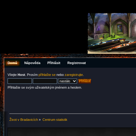
Domů
Nápověda
Přihlásit
Registrovat
Vítejte
Host
. Prosím
přihlašte se
nebo
zaregistrujte
.
Přihlašte se svým uživatelským jménem a heslem.
Život v Bradavicích
»
Centrum statistik