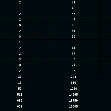
2
71
1
43
2
56
2
47
0
43
2
41
0
35
1
36
2
41
2
67
3
44
0
24
2
36
31
704
18
610
57
1220
513
14595
689
18759
608
15605