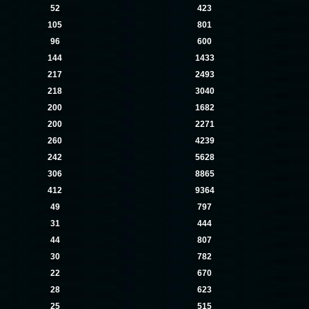
52
423
105
801
96
600
144
1433
217
2493
218
3040
200
1682
200
2271
260
4239
242
5628
306
8865
412
9364
49
797
31
444
44
807
30
782
22
670
28
623
25
515