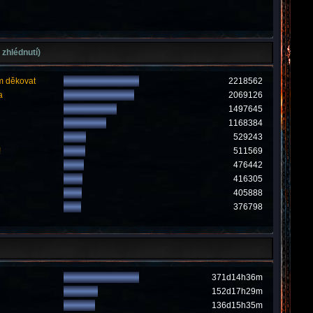
 zhlédnutí)
m děkovat
2218562
a
2069126
1497645
1168384
529243
!
511569
476442
416305
405888
376798
371d14h36m
152d17h29m
136d15h35m