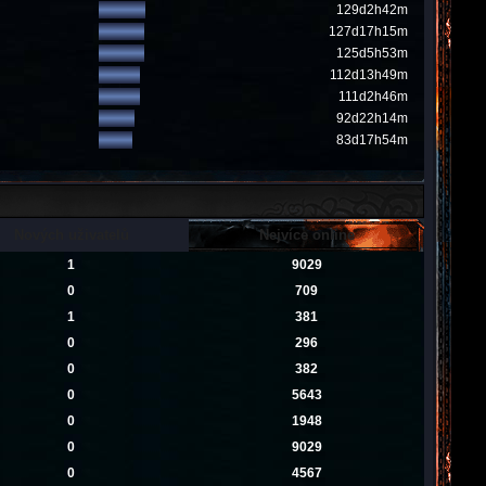
129d2h42m
127d17h15m
125d5h53m
112d13h49m
111d2h46m
92d22h14m
83d17h54m
Nových uživatelů
Nejvíce online
1
9029
0
709
1
381
0
296
0
382
0
5643
0
1948
0
9029
0
4567