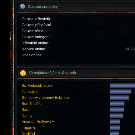
Obecné statistiky
Celkem uživatelů:
Celkem příspěvků:
Celkem témat:
Celkem kategorií:
Uživatelů online:
Nejvíce online:
9029 
Dnes online:
10 nejaktivnějších uživatelů
Bc. Vodacek je osel
Tomaash
Geneticky změněný Eskymak
Ben Thruffle
Sarah
Nancy
Amanda Hollyova ϟ
Logan ϟ
Medvěd