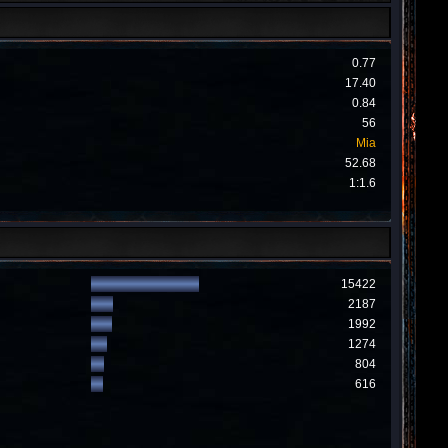
0.77
17.40
0.84
56
Mia
52.68
1:1.6
15422
2187
1992
1274
804
616