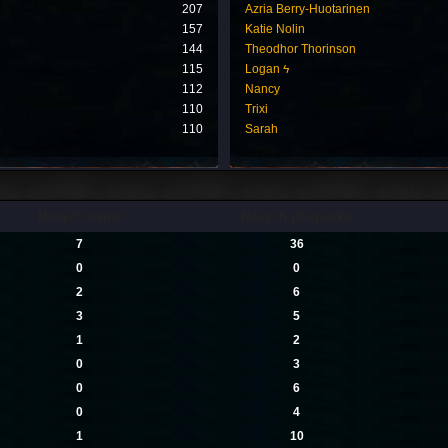
207
Azria Berry-Huotarinen
157
Katie Nolin
144
Theodhor Thorinson
115
Logan ϟ
112
Nancy
110
Trixi
110
Sarah
Nových témat
Nových příspěvků
7
36
0
0
2
6
3
5
1
2
0
3
0
6
0
4
1
10