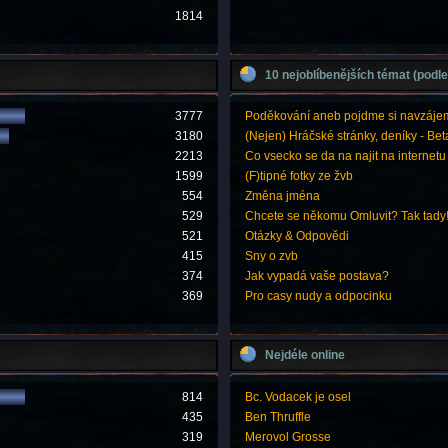
1814
10 nejoblíbenějších témat (podle
3777
Poděkování aneb pojdme si navzáje
3180
(Nejen) Hráčské stránky, deníky - Bet
2213
Co vsecko se da na najit na internetu
1599
(F)tipné fotky ze žvb
554
Změna jména
529
Chcete se někomu Omluvit? Tak tady
521
Otázky & Odpovědi
415
Sny o zvb
374
Jak vypadá vaše postava?
369
Pro casy nudy a odpocinku
Nejdéle online
814
Bc. Vodacek je osel
435
Ben Thruffle
319
Merovol Grosse