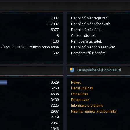
1307
Denní průměr registrací:
107387
Denní průměr příspěvků:
5377
Denní průměr témat:
8
Celkem diskuzí:
130
Nejnovější uživatel:
- Únor 15, 2026, 12:38:44 odpoledne
Denní průměr přihlášených:
632
Poměr mužů k ženám:
10 nejoblíbenějších diskuzí
8529
Pokec
5260
Herní události
4635
Obrazárna
3430
Betaprovoz
3225
Informace o projektu
2907
Návrhy, náměty a připomínky
2149
2067
1846