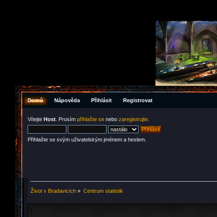
Domů
Nápověda
Přihlásit
Registrovat
Vítejte
Host
. Prosím
přihlašte se
nebo
zaregistrujte
.
Přihlašte se svým uživatelským jménem a heslem.
Život v Bradavicích
»
Centrum statistik