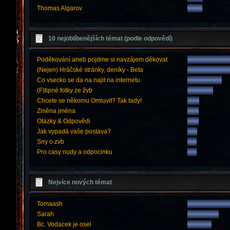
Thomas Algarov
10 nejoblíbenějších témat (podle odpovědí)
Poděkování aneb pojdme si navzájem děkovat
(Nejen) Hráčské stránky, deníky - Beta
Co vsecko se da na najit na internetu
(F)tipné fotky ze žvb
Chcete se někomu Omluvit? Tak tady!
Změna jména
Otázky & Odpovědi
Jak vypadá vaše postava?
Sny o zvb
Pro casy nudy a odpocinku
Nejvíce nových témat
Tomaash
Sarah
Bc. Vodacek je osel