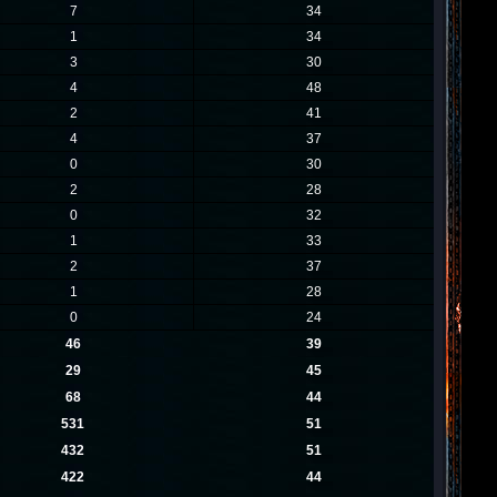
7
34
1
34
3
30
4
48
2
41
4
37
0
30
2
28
0
32
1
33
2
37
1
28
0
24
46
39
29
45
68
44
531
51
432
51
422
44