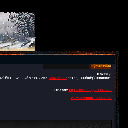
Novinky:
avštěvujte Webové stránky ŽvB
www.zvb.cz
pro nejaktuálnější informace
Discord:
https://discord.gg/NqqGcAA
www.facebook.com/zvb.cz