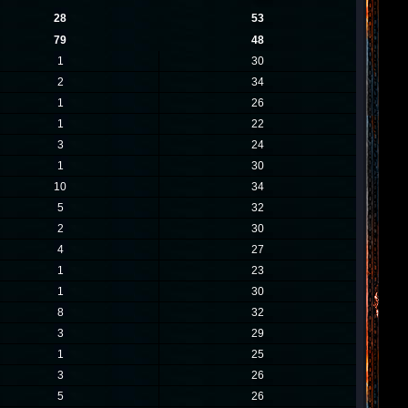
28
53
79
48
1
30
2
34
1
26
1
22
3
24
1
30
10
34
5
32
2
30
4
27
1
23
1
30
8
32
3
29
1
25
3
26
5
26