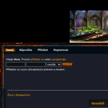
Domů
Nápověda
Přihlásit
Registrovat
Vítejte
Host
. Prosím
přihlašte se
nebo
zaregistrujte
.
Přihlašte se svým uživatelským jménem a heslem.
Život v Bradavicích
Varování!