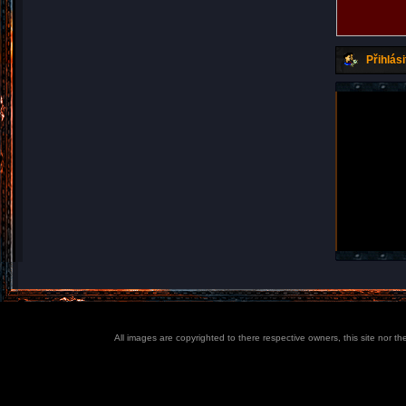
Přihlási
All images are copyrighted to there respective owners, this site nor t