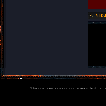
Přihlási
All images are copyrighted to there respective owners, this site nor t