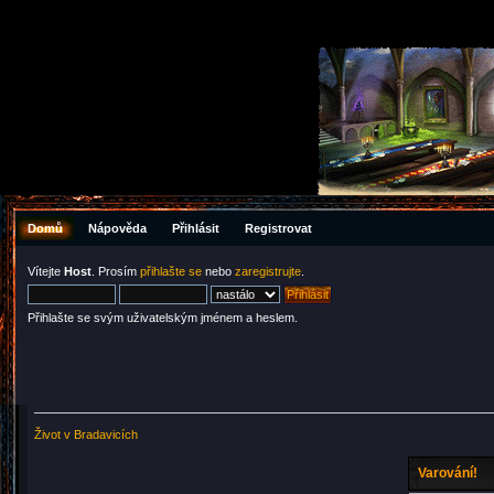
Domů
Nápověda
Přihlásit
Registrovat
Vítejte
Host
. Prosím
přihlašte se
nebo
zaregistrujte
.
Přihlašte se svým uživatelským jménem a heslem.
Život v Bradavicích
Varování!