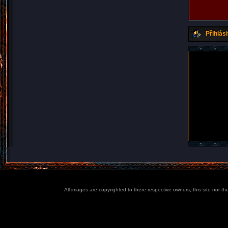
Přihlási
All images are copyrighted to there respective owners, this site nor t