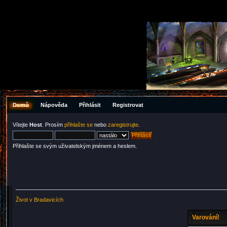
Domů
Nápověda
Přihlásit
Registrovat
Vítejte
Host
. Prosím
přihlašte se
nebo
zaregistrujte
.
Přihlašte se svým uživatelským jménem a heslem.
Život v Bradavicích
Varování!