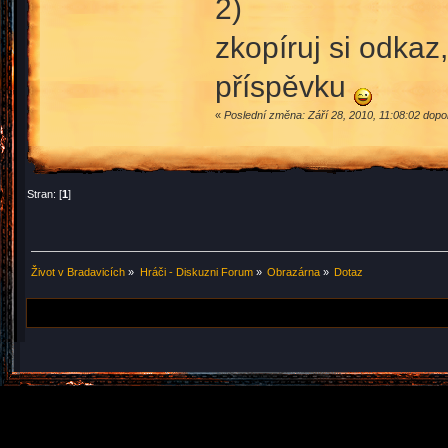
2)
zkopíruj si odkaz
příspěvku
«
Poslední změna: Září 28, 2010, 11:08:02 dop
Stran: [
1
]
Život v Bradavicích
»
Hráči - Diskuzni Forum
»
Obrazárna
»
Dotaz