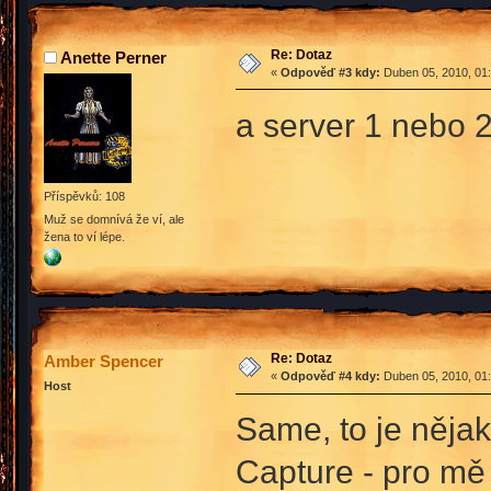
Re: Dotaz
Anette Perner
«
Odpověď #3 kdy:
Duben 05, 2010, 01:
a server 1 nebo 
Příspěvků: 108
Muž se domnívá že ví, ale
žena to ví lépe.
Re: Dotaz
Amber Spencer
«
Odpověď #4 kdy:
Duben 05, 2010, 01:
Host
Same, to je něja
Capture - pro mě 