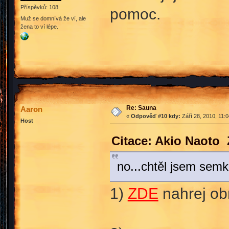
Příspěvků: 108
pomoc.
Muž se domnívá že ví, ale
žena to ví lépe.
Anette
Re: Sauna
Aaron
«
Odpověď #10 kdy:
Září 28, 2010, 11:
Host
Citace: Akio Naoto 
no...chtěl jsem sem
1)
ZDE
nahrej ob