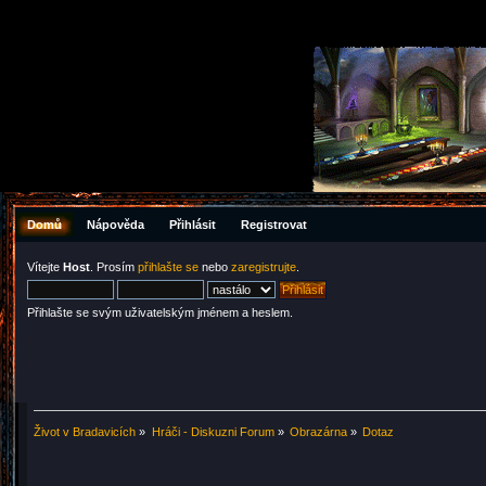
Domů
Nápověda
Přihlásit
Registrovat
Vítejte
Host
. Prosím
přihlašte se
nebo
zaregistrujte
.
Přihlašte se svým uživatelským jménem a heslem.
Život v Bradavicích
»
Hráči - Diskuzni Forum
»
Obrazárna
»
Dotaz