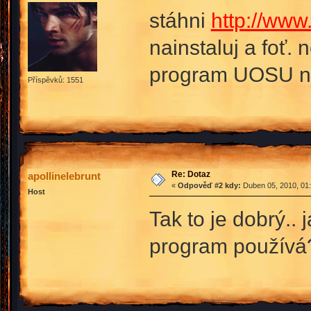
stáhni
http://www
nainstaluj a foť.
program UOSU neb
Příspěvků: 1551
Re: Dotaz
apollinelebrunt
«
Odpověď #2 kdy:
Duben 05, 2010, 01:
Host
Tak to je dobrý.. 
program používá