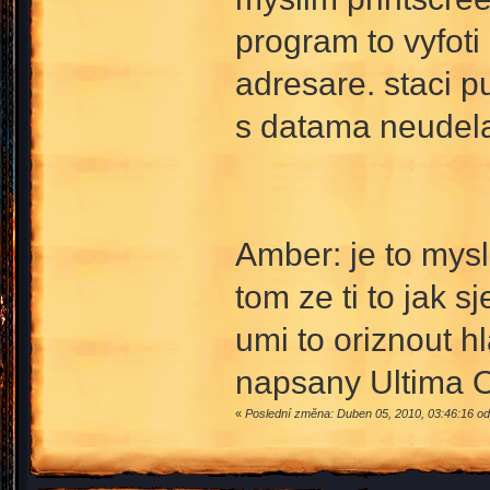
program to vyfot
adresare. staci pu
s datama neude
Amber: je to mysli
tom ze ti to jak 
umi to oriznout h
napsany Ultima 
«
Poslední změna: Duben 05, 2010, 03:46:16 