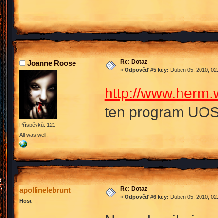
Re: Dotaz
Joanne Roose
«
Odpověď #5 kdy:
Duben 05, 2010, 02:
http://www.herm.
ten program UO
Příspěvků: 121
All was well.
Re: Dotaz
apollinelebrunt
«
Odpověď #6 kdy:
Duben 05, 2010, 02:
Host