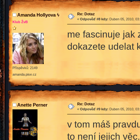
Re: Dotaz
Amanda Hollyova ϟ
«
Odpověď #8 kdy:
Duben 05, 2010, 03:
Klub ŽvB
me fascinuje jak 
dokazete udelat 
Příspěvků: 2149
amanda.pise.cz
Re: Dotaz
Anette Perner
«
Odpověď #9 kdy:
Duben 05, 2010, 03:
v tom máš pravdu 
to není jejich věc