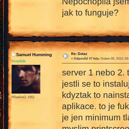
Nepochopila jsem
jak to funguje?
Re: Dotaz
Samuel Humming
«
Odpověď #7 kdy:
Duben 05, 2010, 03:
Dospělák
server 1 nebo 2. 
jestli se to insta
kdyztak to nainst
Příspěvků: 1551
aplikace. to je fu
je jen minimum tl
myslim printscree