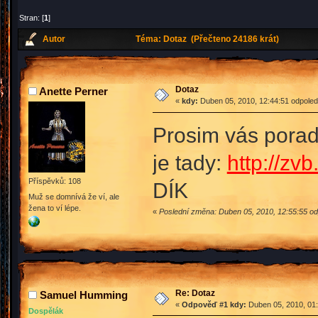
Stran: [
1
]
Autor
Téma: Dotaz (Přečteno 24186 krát)
Dotaz
Anette Perner
«
kdy:
Duben 05, 2010, 12:44:51 odpoled
Prosim vás poraďt
je tady:
http://zv
Příspěvků: 108
DÍK
Muž se domnívá že ví, ale
žena to ví lépe.
«
Poslední změna: Duben 05, 2010, 12:55:55 od
Re: Dotaz
Samuel Humming
«
Odpověď #1 kdy:
Duben 05, 2010, 01:
Dospělák