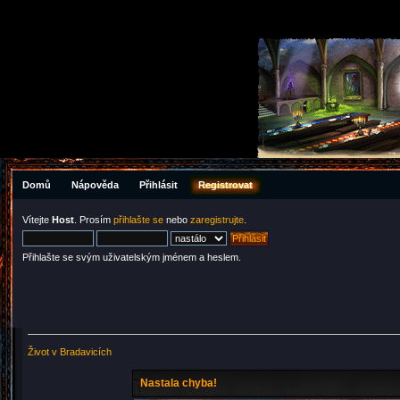
Domů
Nápověda
Přihlásit
Registrovat
Vítejte
Host
. Prosím
přihlašte se
nebo
zaregistrujte
.
Přihlašte se svým uživatelským jménem a heslem.
Život v Bradavicích
Nastala chyba!