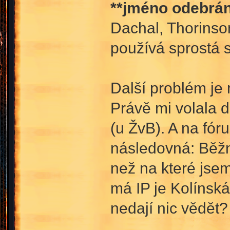
**jméno odebrán
Dachal, Thorinso
používá sprostá s
Další problém je 
Právě mi volala d
(u ŽvB). A na fóru
následovná: Běžně
než na které jsem 
má IP je Kolínská,
nedají nic vědět?