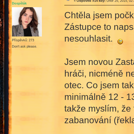
«
Odpověď #14 kdy:
Únor 25, 2015, 02:
Dospělák
Chtěla jsem počk
Zástupce to naps
nesouhlasit.
Příspěvků: 273
Don't ask please.
Jsem novou Zastá
hráči, nicméně ne
otec. Co jsem tak
minimálně 12 - 13 
takže myslím, že t
zabanování (řekla