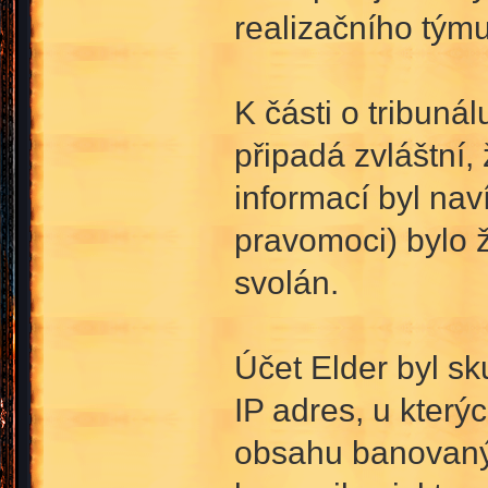
realizačního týmu
K části o tribuná
připadá zvláštní,
informací byl nav
pravomoci) bylo ž
svolán.
Účet Elder byl s
IP adres, u který
obsahu banovaný