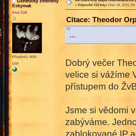
Geneticky změněný
Eskymak
«
Odpověď #10 kdy:
Únor 24, 2015, 08:
Klub ŽvB
Citace: Theodor Or
...
Příspěvků: 4635
Dobrý večer The
OXI!
velice si vážíme 
přístupem do ŽvB
Jsme si vědomi vá
zabýváme. Jednou
zablokované IP a