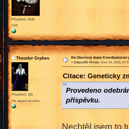
Příspěvků: 4635
OXI!
Re:Otevřený dopis Koordinátorovi p
Theodor Orphes
«
Odpověď #9 kdy:
Únor 24, 2015, 07:5
Citace: Geneticky 
Provedeno odebrán
Příspěvků: 186
příspěvku.
Per aspera ad astra..
Nechtěl jsem to 