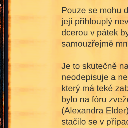
Pouze se mohu do
její přihlouplý 
dcerou v pátek byl
samouzřejmě mnou
Je to skutečně na
neodepisuje a ne
který má teké za
bylo na fóru zvež
(Alexandra Elder)
stačilo se v příp