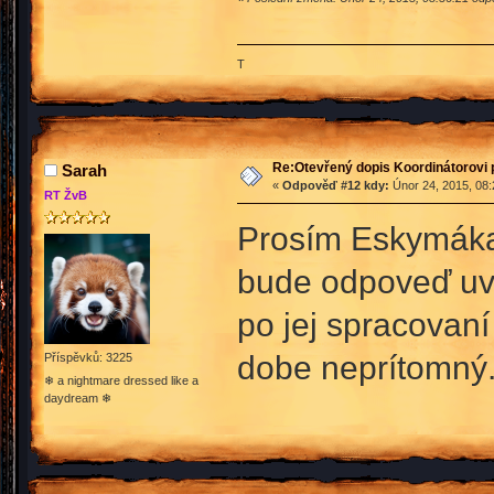
T
Re:Otevřený dopis Koordinátorovi p
Sarah
«
Odpověď #12 kdy:
Únor 24, 2015, 08:
RT ŽvB
Prosím Eskymáka, 
bude odpoveď uve
po jej spracovaní
dobe neprítomný
Příspěvků: 3225
❄ a nightmare dressed like a
daydream ❄