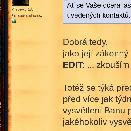
Ať se Vaše dcera la
Příspěvků: 186
uvedených kontaktů.
Per aspera ad astra..
Dobrá tedy,
jako její zákonn
EDIT:
... zkouším
Totéž se týká př
před více jak týd
vysvětlení Banu 
jakéhokoliv vysvě