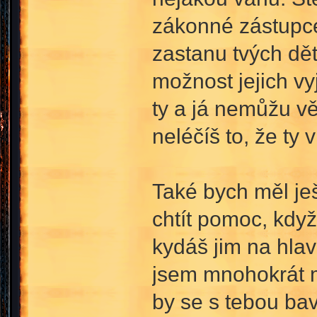
zákonné zástupce
zastanu tvých dět
možnost jejich vy
ty a já nemůžu věd
neléčíš to, že ty
Také bych měl ješ
chtít pomoc, když
kydáš jim na hla
jsem mnohokrát m
by se s tebou bav