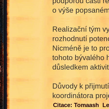
podporou části r
o výše popsaném 
Realizační tým vy
rozhodnutí poten
Nicméně je to pr
tohoto bývalého 
důsledkem aktivi
Důvody k přijmutí
koordinátora proj
Citace: Tomaash Le