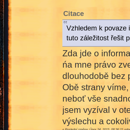
Citace
Vzhledem k povaze in
tuto záležitost řešit
Zda jde o informa
ńa mne právo zve
dlouhodobě bez 
Obě strany víme,
neboť vše snadno
jsem vyzíval v o
výslechu a cokoli
«
Poslední změna: Únor 24, 2015, 08:36:21 od