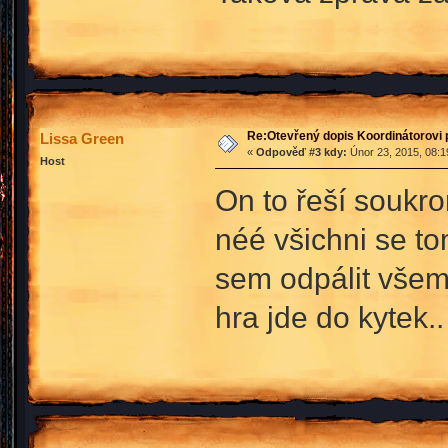
Re:Otevřený dopis Koordinátorovi p
Lissa Green
«
Odpověď #3 kdy:
Únor 23, 2015, 08:1
Host
On to řeší soukro
néé všichni se to
sem odpálit všem 
hra jde do kytek..