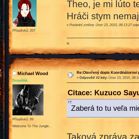
Theo, je mi lúto t
Hráči stym nemaj
«
Poslední změna: Únor 23, 2015, 08:13:27 odp
Příspěvků: 207
N
Re:Otevřený dopis Koordinátorovi p
Michael Wood
«
Odpověď #2 kdy:
Únor 23, 2015, 08:1
Dospělák
Citace: Kuzuco Sayu
Zaberá to tu veľa mi
Příspěvků: 89
Welcome To The Jungle...
Taková zpráva za