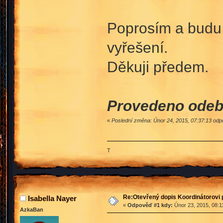
Poprosím a budu r
vyřešení.
Děkuji předem.
Provedeno odeb
«
Poslední změna: Únor 24, 2015, 07:37:13 o
T
Re:Otevřený dopis Koordinátorovi p
Isabella Nayer
«
Odpověď #1 kdy:
Únor 23, 2015, 08:1
AzkaBan