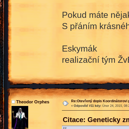
Pokud máte nějaké
S přáním krásné
Eskymák
realizační tým Žv
Re:Otevřený dopis Koordinátorovi p
Theodor Orphes
«
Odpověď #11 kdy:
Únor 24, 2015, 08:
Citace: Geneticky 