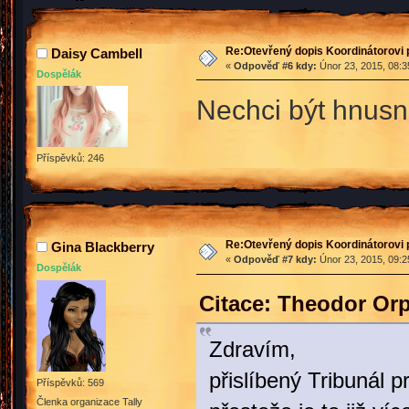
Re:Otevřený dopis Koordinátorovi p
Daisy Cambell
«
Odpověď #6 kdy:
Únor 23, 2015, 08:3
Dospělák
Nechci být hnusn
Příspěvků: 246
Re:Otevřený dopis Koordinátorovi p
Gina Blackberry
«
Odpověď #7 kdy:
Únor 23, 2015, 09:2
Dospělák
Citace: Theodor Or
Zdravím,
přislíbený Tribunál 
Příspěvků: 569
Členka organizace Tally