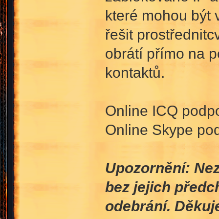
které mohou být v
řešit prostřednit
obrátí přímo na 
kontaktů.
Online ICQ podp
Online Skype po
Upozornění: Nezv
bez jejich před
odebrání. Děku