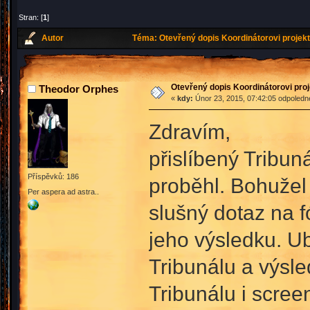
Stran: [
1
]
Autor
Téma: Otevřený dopis Koordinátorovi projekt
Otevřený dopis Koordinátorovi proj
Theodor Orphes
«
kdy:
Únor 23, 2015, 07:42:05 odpoledn
Zdravím,
přislíbený Tribun
Příspěvků: 186
proběhl. Bohužel 
Per aspera ad astra..
slušný dotaz na 
jeho výsledku. Ub
Tribunálu a výsl
Tribunálu i scree