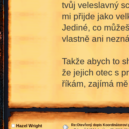
tvůj veleslavný s
mi přijde jako v
Jediné, co můžeš 
vlastně ani nezná
Takže abych to sh
že jejich otec s p
říkám, zajímá mě j
Re:Otevřený dopis Koordinátorovi p
Hazel Wright