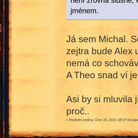
není zrovna slušné, 
jménem.
Já sem Michal. S
zejtra bude Alex 
nemá co schováva
A Theo snad ví j
Asi by si mluvila 
proč..
«
Poslední změna: Únor 23, 2015, 08:37:04 odpo