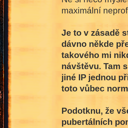
maximální neprof
Je to v zásadě s
dávno někde pře
takového mi nikd
návštěvu. Tam s
jiné IP jednou př
toto vůbec norm
Podotknu, že vš
pubertálních po