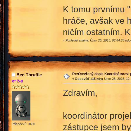
K tomu prvnímu "
hráče, avšak ve h
ničím ostatním. 
«
Poslední změna: Únor 25, 2015, 02:44:28 odp
Re:Otevřený dopis Koordinátorovi p
Ben Thruffle
«
Odpověď #15 kdy:
Únor 26, 2015, 12:
RT ŽvB
Zdravím,
koordinátor proje
zástupce jsem by
Příspěvků: 3430