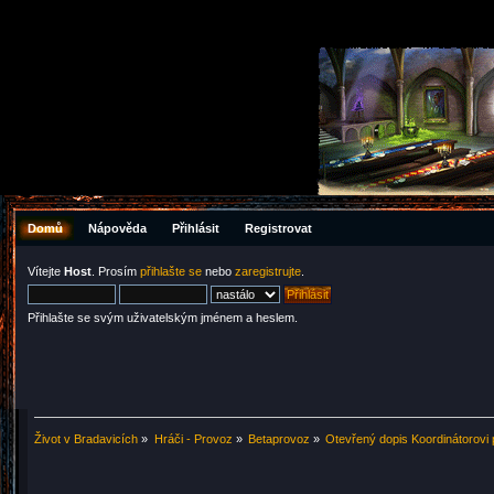
Domů
Nápověda
Přihlásit
Registrovat
Vítejte
Host
. Prosím
přihlašte se
nebo
zaregistrujte
.
Přihlašte se svým uživatelským jménem a heslem.
Život v Bradavicích
»
Hráči - Provoz
»
Betaprovoz
»
Otevřený dopis Koordinátorovi 