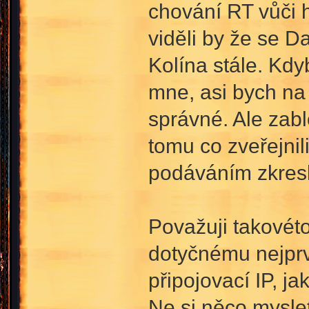
chování RT vůči h
viděli by že se Da
Kolína stále. Kdyb
mne, asi bych na 
správné. Ale zabl
tomu co zveřejnil
podáváním zkresl
Považuji takovét
dotyčnému nejprve
připojovací IP, j
Ne si něco myslet