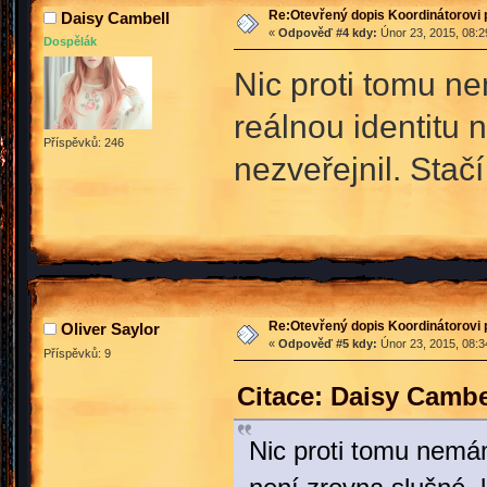
Re:Otevřený dopis Koordinátorovi p
Daisy Cambell
«
Odpověď #4 kdy:
Únor 23, 2015, 08:2
Dospělák
Nic proti tomu ne
reálnou identitu 
Příspěvků: 246
nezveřejnil. Sta
Re:Otevřený dopis Koordinátorovi p
Oliver Saylor
«
Odpověď #5 kdy:
Únor 23, 2015, 08:3
Příspěvků: 9
Citace: Daisy Cambe
Nic proti tomu nemám