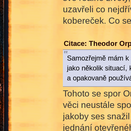
uzavřeli co nejdří
kobereček. Co se
Citace: Theodor Or
Samozřejmě mám k di
jako několik situací,
a opakovaně používá 
Tohoto se spor Or
věci neustále spo
jakoby ses snažil
jednání otevřenéh