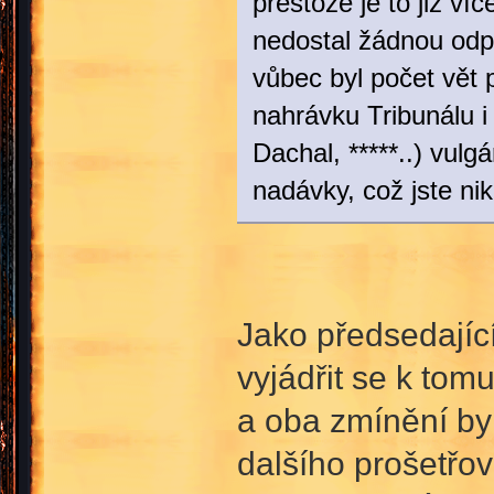
přestože je to již ví
nedostal žádnou odpo
vůbec byl počet vět 
nahrávku Tribunálu i 
Dachal, *****..) vul
nadávky, což jste ni
Jako předsedajíc
vyjádřit se k tom
a oba zmínění byl
dalšího prošetřo