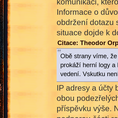
komunikaci, ktero
Informace o důvo
obdržení dotazu 
situace dojde k d
Citace: Theodor Or
Obě strany víme, že
prokáží herní logy a
vedení. Vskutku není
IP adresy a účty
obou podezřelých
příspěvku výše. N