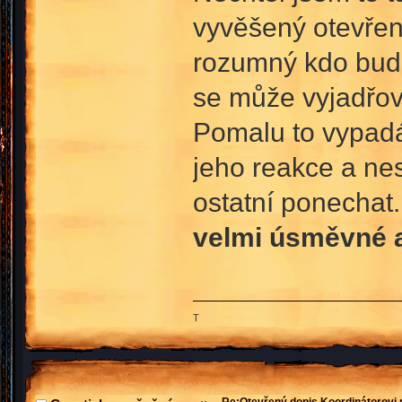
vyvěšený otevřen
rozumný kdo bude
se může vyjadřov
Pomalu to vypadá
jeho reakce a ne
ostatní ponechat. 
velmi úsměvné a
T
Re:Otevřený dopis Koordinátorovi p