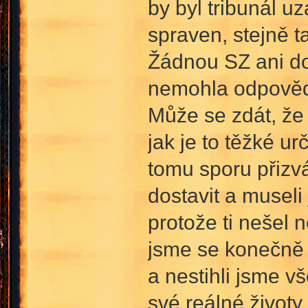
by byl tribunál u
spraven, stejně t
Žádnou SZ ani dot
nemohla odpovědě
Může se zdát, že
jak je to těžké urč
tomu sporu přizv
dostavit a museli
protože ti nešel 
jsme se konečně s
a nestihli jsme 
své reálné životy