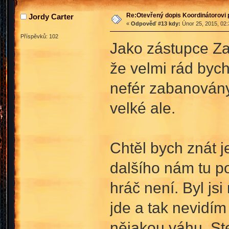
Re:Otevřený dopis Koordinátorovi p
Jordy Carter
«
Odpověď #13 kdy:
Únor 25, 2015, 02:
Příspěvků: 102
Jako zástupce Za
že velmi rád bych
nefér zabanovány 
velké ale.
Chtěl bych znát j
dalšího nám tu p
hráč není. Byl js
jde a tak nevidím
nějakou váhu. Ste