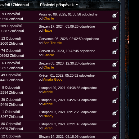
ovědí
/
Zhlédnutí
Poslední příspěvek
9 Odpovědí
Prosinec 08, 2025, 01:35:56 odpoledne
od
Charlie
29590 Zhlédnutí
309 Odpovědí
Březen 17, 2024, 03:09:26 odpoledne
od
Hattie
95387 Zhlédnutí
13 Odpovědí
Červenec 05, 2023, 02:02:50 odpoledne
od
Ben Thruffle
29000 Zhlédnutí
74 Odpovědí
Červen 06, 2023, 10:42:45 odpoledne
od
Charlie
08962 Zhlédnutí
6 Odpovědí
Březen 03, 2023, 12:30:28 odpoledne
od
Charlie
19897 Zhlédnutí
49 Odpovědí
Květen 01, 2022, 05:20:52 odpoledne
od
Amalia Good
84461 Zhlédnutí
9 Odpovědí
Listopad 20, 2021, 04:38:36 odpoledne
od
Archie
22594 Zhlédnutí
39 Odpovědí
Listopad 20, 2021, 04:26:51 odpoledne
od
Archie
59449 Zhlédnutí
1 Odpovědí
Listopad 03, 2021, 09:12:29 odpoledne
od
Nancy
13267 Zhlédnutí
80 Odpovědí
Listopad 03, 2021, 02:21:43 odpoledne
od
Sarah
99629 Zhlédnutí
12 Odpovědí
Březen 14, 2021, 08:18:05 dopoledne