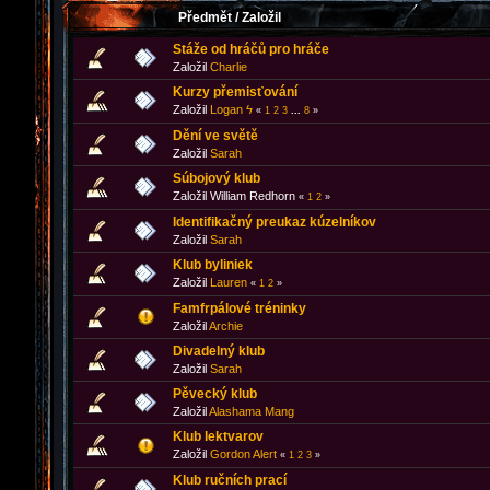
Předmět
/
Založil
Stáže od hráčů pro hráče
Založil
Charlie
Kurzy přemisťování
Založil
Logan ϟ
«
1
2
3
...
8
»
Dění ve světě
Založil
Sarah
Súbojový klub
Založil William Redhorn
«
1
2
»
Identifikačný preukaz kúzelníkov
Založil
Sarah
Klub byliniek
Založil
Lauren
«
1
2
»
Famfrpálové tréninky
Založil
Archie
Divadelný klub
Založil
Sarah
Pěvecký klub
Založil
Alashama Mang
Klub lektvarov
Založil
Gordon Alert
«
1
2
3
»
Klub ručních prací