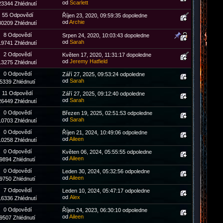
od
Scarlett
23344 Zhlédnutí
55 Odpovědí
Říjen 23, 2020, 09:59:35 dopoledne
od
Archie
80209 Zhlédnutí
8 Odpovědí
Srpen 24, 2020, 10:03:43 dopoledne
od
Sarah
19741 Zhlédnutí
2 Odpovědí
Květen 17, 2020, 11:31:17 dopoledne
od
Jeremy Hatfield
13275 Zhlédnutí
0 Odpovědí
Září 27, 2025, 09:53:24 odpoledne
od
Sarah
5339 Zhlédnutí
11 Odpovědí
Září 27, 2025, 09:12:40 odpoledne
od
Sarah
26449 Zhlédnutí
0 Odpovědí
Březen 19, 2025, 02:51:53 odpoledne
od
Sarah
10703 Zhlédnutí
0 Odpovědí
Říjen 21, 2024, 10:49:06 odpoledne
od
Aileen
10258 Zhlédnutí
0 Odpovědí
Květen 06, 2024, 05:55:55 odpoledne
od
Aileen
9894 Zhlédnutí
0 Odpovědí
Leden 30, 2024, 05:32:56 odpoledne
od
Aileen
9750 Zhlédnutí
7 Odpovědí
Leden 10, 2024, 05:47:17 odpoledne
od
Аlex
16336 Zhlédnutí
0 Odpovědí
Říjen 24, 2023, 06:30:10 odpoledne
od
Aileen
9507 Zhlédnutí