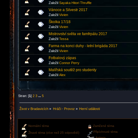
Založil
Sayaka Hitori Thruffle
Vánoce a Silvestr 2017
Založil
Vivien
Školka 17/18
Založil
Vivien
Mistrovství světa ve famfrpálu 2017
Založil
Tessa
Farma na konci duhy - letní brigáda 2017
Založil
Vivien
Fotbalový zápas
Založil
Connor Perry
Malířská soutěž pro studenty
Založil
Аlex
Stran: [
1
]
2
3
...
5
Život v Bradavicích
»
Hráči - Provoz
»
Herní události
Normální téma
Zamčené téma
Připíchnuté téma
Žhavé téma (více než 25 odpovědí)
Anketa