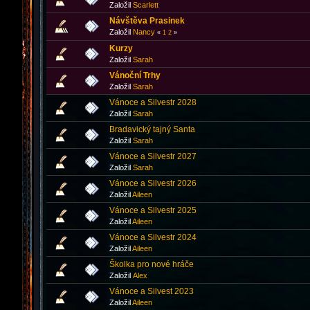
Založil
Scarlett
Návštěva Prasinek
Založil
Nancy
«
1
2
»
Kurzy
Založil
Sarah
Vánoční Trhy
Založil
Sarah
Vánoce a Silvestr 2028
Založil
Sarah
Bradavický tajný Santa
Založil
Sarah
Vánoce a Silvestr 2027
Založil
Sarah
Vánoce a Silvestr 2026
Založil
Aileen
Vánoce a Silvestr 2025
Založil
Aileen
Vánoce a Silvestr 2024
Založil
Aileen
Školka pro nové hráče
Založil
Аlex
Vánoce a Silvest 2023
Založil
Aileen