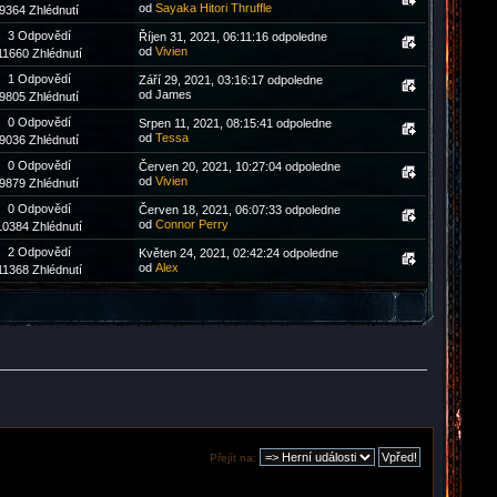
od
Sayaka Hitori Thruffle
9364 Zhlédnutí
3 Odpovědí
Říjen 31, 2021, 06:11:16 odpoledne
od
Vivien
11660 Zhlédnutí
1 Odpovědí
Září 29, 2021, 03:16:17 odpoledne
od James
9805 Zhlédnutí
0 Odpovědí
Srpen 11, 2021, 08:15:41 odpoledne
od
Tessa
9036 Zhlédnutí
0 Odpovědí
Červen 20, 2021, 10:27:04 odpoledne
od
Vivien
9879 Zhlédnutí
0 Odpovědí
Červen 18, 2021, 06:07:33 odpoledne
od
Connor Perry
10384 Zhlédnutí
2 Odpovědí
Květen 24, 2021, 02:42:24 odpoledne
od
Аlex
11368 Zhlédnutí
Přejít na: