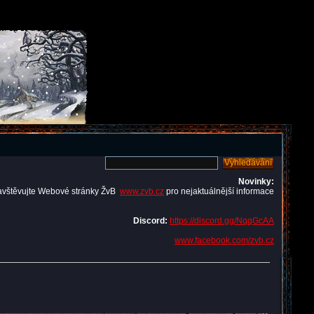
Novinky:
avštěvujte Webové stránky ŽvB
www.zvb.cz
pro nejaktuálnější informace
Discord:
https://discord.gg/NqqGcAA
www.facebook.com/zvb.cz