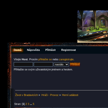
Domů
Nápověda
Přihlásit
Registrovat
Vítejte
Host
. Prosím
přihlašte se
nebo
zaregistrujte
.
Přihlašte se svým uživatelským jménem a heslem.
Život v Bradavicích
»
Hráči - Provoz
»
Herní události
Stran: [
1
]
2
3
...
5