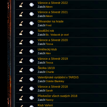
Vánoce a Silvestr 2022
Založil
Aileen
Vánoce a Silvestr 2021
Založil
Aileen
Ollivander na hrade
Založil
Fred
Soutěžní rok
Založil
Bc. Vodacek je osel
Vánoce a Silvestr 2020
Založil
Tessa
Umělecký klub
Založil
Аlex
Vánoce a Silvestr 2019
Založil
Tessa
Školka 18/19
Založil
Charlie
Valentýnské vyrábění v TARDiS
Založil
Odette Blankley
Vánoce a Silvestr 2018
Založil
Sarah
Předvečer všech svatých 2018
Založil
Nancy
Klub Vaření