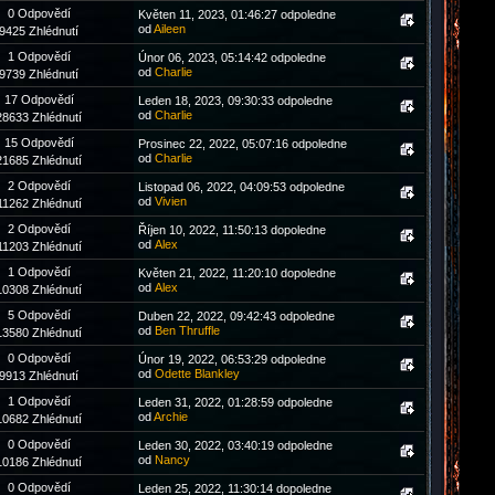
0 Odpovědí
Květen 11, 2023, 01:46:27 odpoledne
od
Aileen
9425 Zhlédnutí
1 Odpovědí
Únor 06, 2023, 05:14:42 odpoledne
od
Charlie
9739 Zhlédnutí
17 Odpovědí
Leden 18, 2023, 09:30:33 odpoledne
od
Charlie
28633 Zhlédnutí
15 Odpovědí
Prosinec 22, 2022, 05:07:16 odpoledne
od
Charlie
21685 Zhlédnutí
2 Odpovědí
Listopad 06, 2022, 04:09:53 odpoledne
od
Vivien
11262 Zhlédnutí
2 Odpovědí
Říjen 10, 2022, 11:50:13 dopoledne
od
Аlex
11203 Zhlédnutí
1 Odpovědí
Květen 21, 2022, 11:20:10 dopoledne
od
Аlex
10308 Zhlédnutí
5 Odpovědí
Duben 22, 2022, 09:42:43 odpoledne
od
Ben Thruffle
13580 Zhlédnutí
0 Odpovědí
Únor 19, 2022, 06:53:29 odpoledne
od
Odette Blankley
9913 Zhlédnutí
1 Odpovědí
Leden 31, 2022, 01:28:59 odpoledne
od
Archie
10682 Zhlédnutí
0 Odpovědí
Leden 30, 2022, 03:40:19 odpoledne
od
Nancy
10186 Zhlédnutí
0 Odpovědí
Leden 25, 2022, 11:30:14 dopoledne