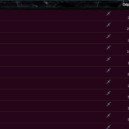
Odp
2
1