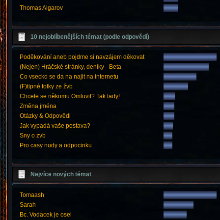
Thomas Algarov
10 nejoblíbenějších témat (podle odpovědí)
Poděkování aneb pojdme si navzájem děkovat
(Nejen) Hráčské stránky, deníky - Beta
Co vsecko se da na najit na internetu
(F)tipné fotky ze žvb
Chcete se někomu Omluvit? Tak tady!
Změna jména
Otázky & Odpovědi
Jak vypadá vaše postava?
Sny o zvb
Pro casy nudy a odpocinku
Nejvíce nových témat
Tomaash
Sarah
Bc. Vodacek je osel