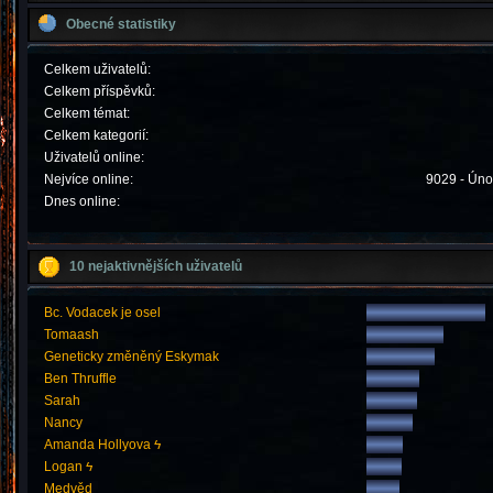
Obecné statistiky
Celkem uživatelů:
Celkem příspěvků:
Celkem témat:
Celkem kategorií:
Uživatelů online:
Nejvíce online:
9029 - Úno
Dnes online:
10 nejaktivnějších uživatelů
Bc. Vodacek je osel
Tomaash
Geneticky změněný Eskymak
Ben Thruffle
Sarah
Nancy
Amanda Hollyova ϟ
Logan ϟ
Medvěd