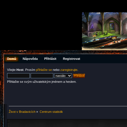
Domů
Nápověda
Přihlásit
Registrovat
Vítejte
Host
. Prosím
přihlašte se
nebo
zaregistrujte
.
Přihlašte se svým uživatelským jménem a heslem.
Život v Bradavicích
»
Centrum statistik