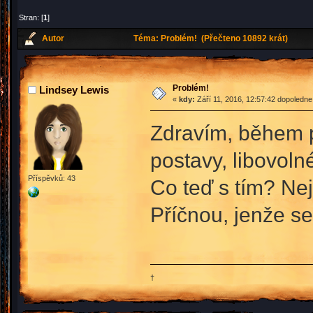
Stran: [
1
]
Autor
Téma: Problém! (Přečteno 10892 krát)
Problém!
Lindsey Lewis
«
kdy:
Září 11, 2016, 12:57:42 dopoledne
Zdravím, během p
postavy, libovoln
Příspěvků: 43
Co teď s tím? Ne
Příčnou, jenže se
†