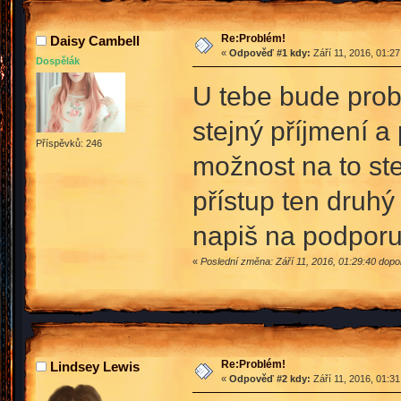
Re:Problém!
Daisy Cambell
«
Odpověď #1 kdy:
Září 11, 2016, 01:2
Dospělák
U tebe bude probl
stejný příjmení a 
Příspěvků: 246
možnost na to stej
přístup ten druhý 
napiš na podpor
«
Poslední změna: Září 11, 2016, 01:29:40 dop
Re:Problém!
Lindsey Lewis
«
Odpověď #2 kdy:
Září 11, 2016, 01:3