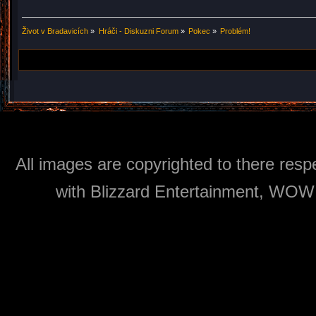
Život v Bradavicích
»
Hráči - Diskuzni Forum
»
Pokec
»
Problém!
All images are copyrighted to there respe
with Blizzard Entertainment, WOW: 