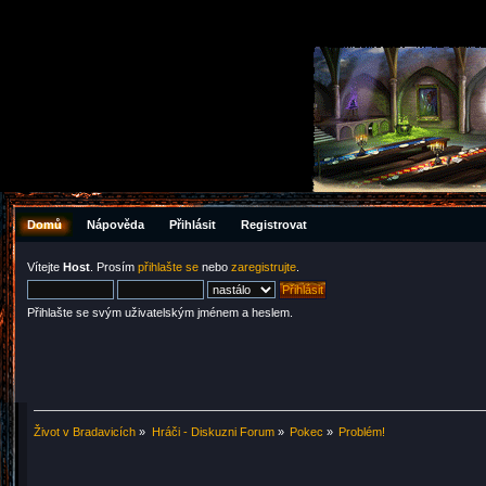
Domů
Nápověda
Přihlásit
Registrovat
Vítejte
Host
. Prosím
přihlašte se
nebo
zaregistrujte
.
Přihlašte se svým uživatelským jménem a heslem.
Život v Bradavicích
»
Hráči - Diskuzni Forum
»
Pokec
»
Problém!