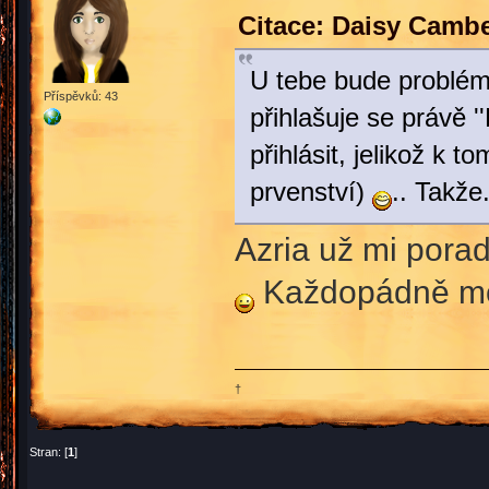
Citace: Daisy Cambe
U tebe bude problém 
Příspěvků: 43
přihlašuje se právě '
přihlásit, jelikož k t
prvenství)
.. Takže
Azria už mi porad
Každopádně mo
†
Stran: [
1
]