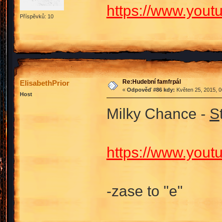
https://www.you
Příspěvků: 10
Re:Hudební famfrpál
ElisabethPrior
«
Odpověď #86 kdy:
Květen 25, 2015, 0
Host
Milky Chance -
S
https://www.you
-zase to "e"