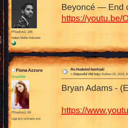
Beyoncé — End o
https://youtu.be
Příspěvků: 186
Italian Mafia Inductee
Re:Hudební famfrpál
Fiona Azzuro
«
Odpověď #92 kdy:
Květen 25, 2015, 0
Dospělák
Bryan Adams - (Eve
https://www.you
Příspěvků: 69
Liga pro ochranu sov