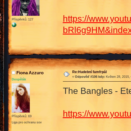
https://www.you
Příspěvků: 127
bRl6g9HM&index
Re:Hudební famfrpál
Fiona Azzuro
«
Odpověď #106 kdy:
Květen 28, 2015, 
Dospělák
The Bangles - Et
https://www.yo
Příspěvků: 69
Liga pro ochranu sov