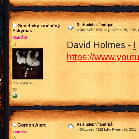
Re:Hudební famfrpál
Geneticky změněný
Eskymak
«
Odpověď #111 kdy:
Květen 29, 2015, 
Klub ŽvB
David Holmes -
I
https://www.you
Příspěvků: 4635
OXI!
Re:Hudební famfrpál
Gordon Alert
«
Odpověď #112 kdy:
Květen 29, 2015, 
Klub ŽvB