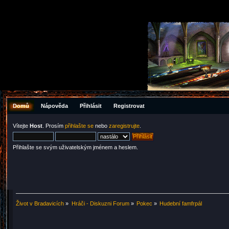
Domů
Nápověda
Přihlásit
Registrovat
Vítejte
Host
. Prosím
přihlašte se
nebo
zaregistrujte
.
Přihlašte se svým uživatelským jménem a heslem.
Život v Bradavicích
»
Hráči - Diskuzni Forum
»
Pokec
»
Hudební famfrpál