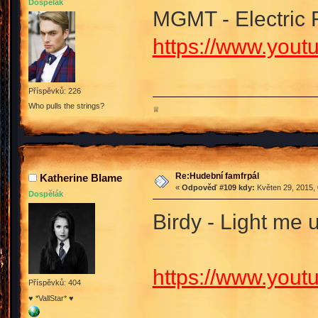
Dospělák
MGMT - Electric 
https://www.you
Příspěvků: 226
Who pulls the strings?
♕
Re:Hudební famfrpál
Katherine Blame
«
Odpověď #109 kdy:
Květen 29, 2015, 
Dospělák
Birdy - Light me 
https://www.you
Příspěvků: 404
♥ *VallStar* ♥