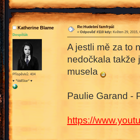
Re:Hudební famfrpál
Katherine Blame
«
Odpověď #110 kdy:
Květen 29, 2015, 
Dospělák
A jestli mě za to
nedočkala takže 
musela
Příspěvků: 404
♥ *VallStar* ♥
Paulie Garand - 
https://www.yo