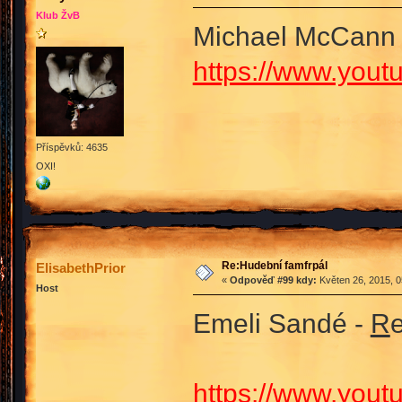
Klub ŽvB
Michael McCann
https://www.yo
Příspěvků: 4635
OXI!
Re:Hudební famfrpál
ElisabethPrior
«
Odpověď #99 kdy:
Květen 26, 2015, 0
Host
Emeli Sandé -
R
e
https://www.you