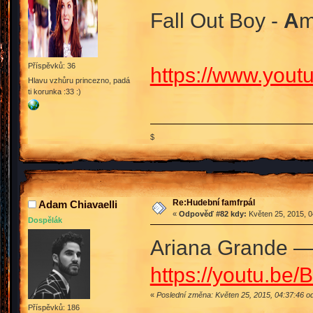
Fall Out Boy -
A
m
Příspěvků: 36
https://www.you
Hlavu vzhůru princezno, padá
ti korunka :33 :)
$
Re:Hudební famfrpál
Adam Chiavaelli
«
Odpověď #82 kdy:
Květen 25, 2015, 0
Dospělák
Ariana Grande —
https://youtu.b
«
Poslední změna: Květen 25, 2015, 04:37:46 o
Příspěvků: 186