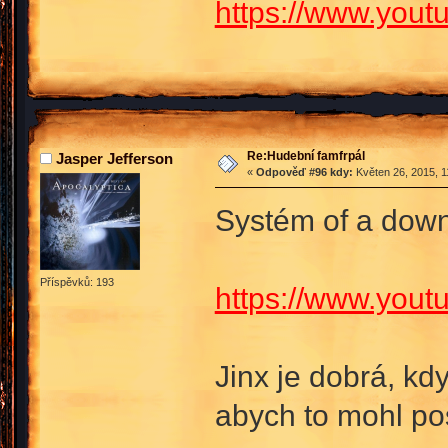
https://www.you
Re:Hudební famfrpál
Jasper Jefferson
«
Odpověď #96 kdy:
Květen 26, 2015, 1
Systém of a dow
Příspěvků: 193
https://www.yo
Jinx je dobrá, kdy
abych to mohl po