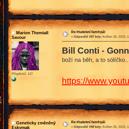
Re:Hudební famfrpál
Marion Themiall
Savour
«
Odpověď #97 kdy:
Květen 26, 2015, 1
Bill Conti - Gon
boží na běh, a to sólíčko..
Příspěvků: 127
https://www.you
Re:Hudební famfrpál
Geneticky změněný
Eskymak
«
Odpověď #98 kdy:
Květen 26, 2015, 1