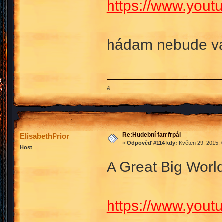
https://www.yout
hádam nebude va
&
Re:Hudební famfrpál
ElisabethPrior
«
Odpověď #114 kdy:
Květen 29, 2015, 
Host
A Great Big Worl
https://www.you