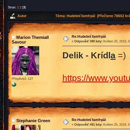
Stran:
1
2
[
3
]
Autor
Téma: Hudební famfrpál (Přečteno 78602 krá
Re:Hudební famfrpál
Marion Themiall
Savour
«
Odpověď #80 kdy:
Květen 25, 2015, 0
Delik - Krídl
a
=)
https://www.you
Příspěvků: 127
Re:Hudební famfrpál
Stephanie Green
«
Odpověď #81 kdy:
Květen 25, 2015, 0