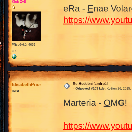
Klub ŽvB
eRa -
E
nae Vola
https://www.you
Příspěvků: 4635
OXI!
Re:Hudební famfrpál
ElisabethPrior
«
Odpověď #103 kdy:
Květen 26, 2015, 
Host
Marteria -
O
M
G
!
https://www.yo