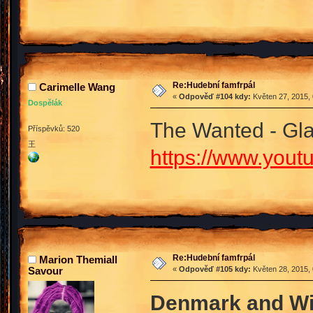
Re:Hudební famfrpál
Carimelle Wang
«
Odpověď #104 kdy:
Květen 27, 2015, 
Dospělák
The Wanted - Gl
Příspěvků: 520
王
https://www.you
Re:Hudební famfrpál
Marion Themiall
Savour
«
Odpověď #105 kdy:
Květen 28, 2015, 
Denmark and Win