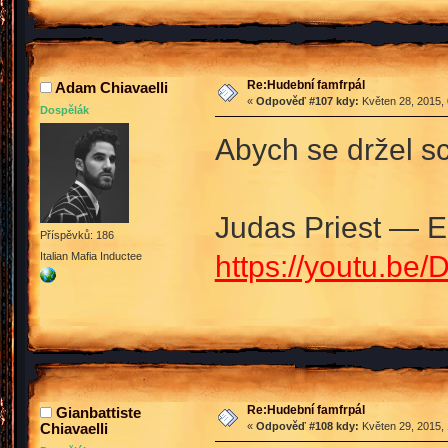
Re:Hudební famfrpál
Adam Chiavaelli
«
Odpověď #107 kdy:
Květen 28, 2015, 
Dospělák
Abych se držel s
Judas Priest — El
Příspěvků: 186
https://youtu.b
Italian Mafia Inductee
Re:Hudební famfrpál
Gianbattiste
Chiavaelli
«
Odpověď #108 kdy:
Květen 29, 2015, 