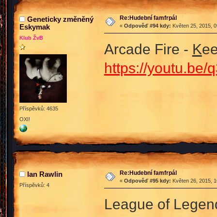
Re:Hudební famfrpál
Geneticky změněný
Eskymak
«
Odpověď #94 kdy:
Květen 25, 2015, 0
Klub ŽvB
Arcade Fire -
K
ee
https://youtu.b
Příspěvků: 4635
OXI!
Re:Hudební famfrpál
Ian Rawlin
«
Odpověď #95 kdy:
Květen 26, 2015, 1
Příspěvků: 4
League of Legen