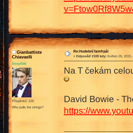
v=Ftow0Rf8W5w&
Re:Hudební famfrpál
Gianbattiste
Chiavaelli
«
Odpověď #100 kdy:
Květen 26, 2015, 
Dospělák
Na T čekám celo
David Bowie - The
Příspěvků: 226
Who pulls the strings?
https://www.you