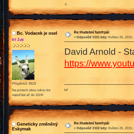
♕
Re:Hudební famfrpál
Bc. Vodacek je osel
«
Odpověď #101 kdy:
Květen 26, 2015, 
RT ŽvB
David Arnold - St
https://www.you
Příspěvků: 8529
luf
Na prstech obou rukou lze
napočítat až do 1024!
Re:Hudební famfrpál
Geneticky změněný
Eskymak
«
Odpověď #102 kdy:
Květen 26, 2015, 