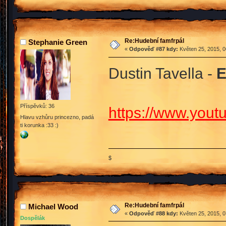
Re:Hudební famfrpál
Stephanie Green
«
Odpověď #87 kdy:
Květen 25, 2015, 0
Dustin Tavella -
Příspěvků: 36
https://www.you
Hlavu vzhůru princezno, padá
ti korunka :33 :)
$
Re:Hudební famfrpál
Michael Wood
«
Odpověď #88 kdy:
Květen 25, 2015, 0
Dospělák