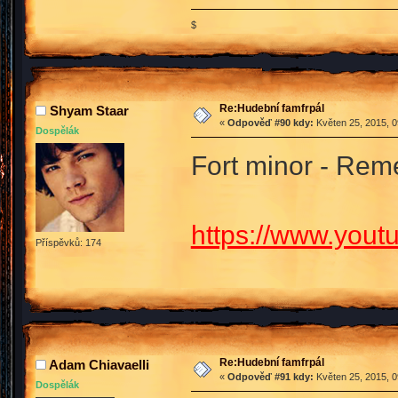
$
Re:Hudební famfrpál
Shyam Staar
«
Odpověď #90 kdy:
Květen 25, 2015, 0
Dospělák
Fort minor - Re
https://www.you
Příspěvků: 174
Re:Hudební famfrpál
Adam Chiavaelli
«
Odpověď #91 kdy:
Květen 25, 2015, 0
Dospělák