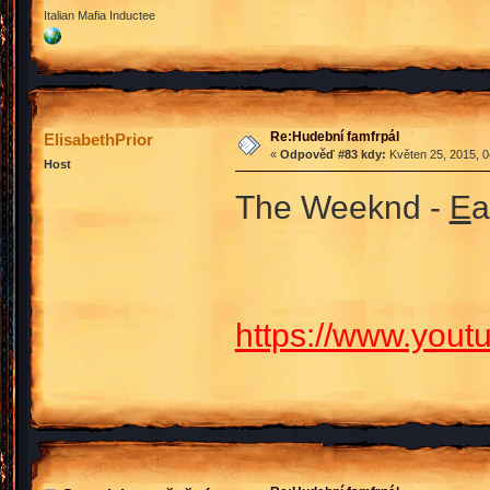
Italian Mafia Inductee
Re:Hudební famfrpál
ElisabethPrior
«
Odpověď #83 kdy:
Květen 25, 2015, 0
Host
The Weeknd -
E
a
https://www.yo