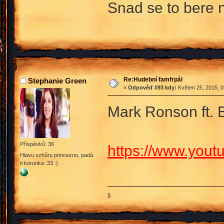
Snad se to bere 
Re:Hudební famfrpál
Stephanie Green
«
Odpověď #93 kdy:
Květen 25, 2015, 0
Mark Ronson ft. 
Příspěvků: 36
https://www.yo
Hlavu vzhůru princezno, padá
ti korunka :33 :)
$