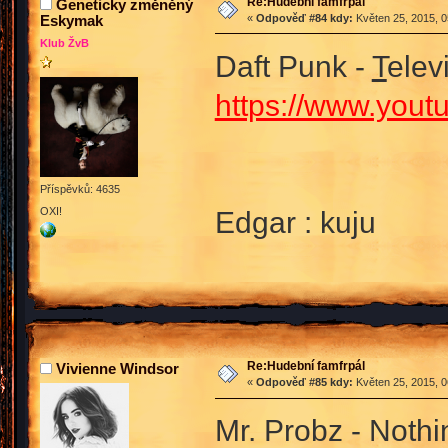
Re:Hudební famfrpál
Geneticky změněný
Eskymak
«
Odpověď #84 kdy:
Květen 25, 2015, 0
Klub ŽvB
Daft Punk -
T
elev
https://www.you
Příspěvků: 4635
OXI!
Edgar : kuju
Re:Hudební famfrpál
Vivienne Windsor
«
Odpověď #85 kdy:
Květen 25, 2015, 0
Mr. Probz - Nothi