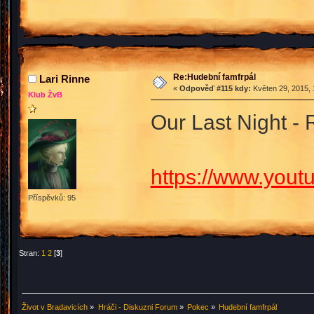
Re:Hudební famfrpál
Lari Rinne
«
Odpověď #115 kdy:
Květen 29, 2015, 
Klub ŽvB
Our Last Night -
https://www.you
Příspěvků: 95
Stran:
1
2
[
3
]
Život v Bradavicích
»
Hráči - Diskuzni Forum
»
Pokec
»
Hudební famfrpál