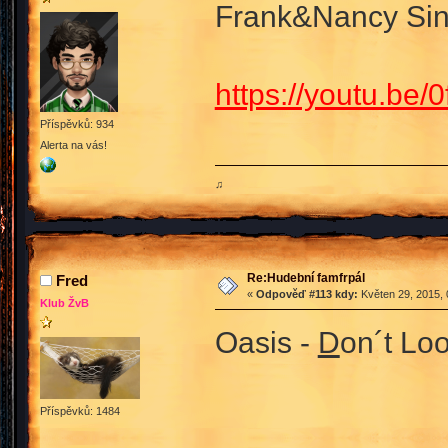
Frank&Nancy Sina
https://youtu.be
Příspěvků: 934
Alerta na vás!
♫
Re:Hudební famfrpál
Fred
«
Odpověď #113 kdy:
Květen 29, 2015, 
Klub ŽvB
Oasis -
D
on´t Lo
Příspěvků: 1484