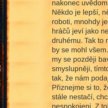
nakonec uvědomil
Někdo je lepší, n
roboti, mnohdy je
hráčů jeví jako n
druhému. Tak to n
by se mohl všem. 
my se později baví
smyslupněji, tím
tak, že nám podaj
Přiznejme si to, 
stále nestačí, c
nespokojeni. Z to