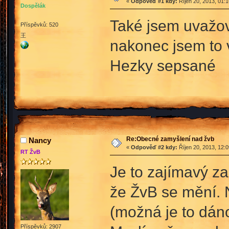
«
Odpověď #1 kdy:
Říjen 20, 2013, 01:
Dospělák
Také jsem uvažov
Příspěvků: 520
王
nakonec jsem to v
Hezky sepsané
Re:Obecné zamyšlení nad žvb
Nancy
«
Odpověď #2 kdy:
Říjen 20, 2013, 12:
RT ŽvB
Je to zajímavý za
že ŽvB se mění. 
(možná je to dáno
Příspěvků: 2907