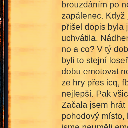
brouzdáním po net
zapálenec. Když j
přišel dopis byla
uchvátila. Nádher
no a co? V tý do
byli to stejní los
dobu emotovat neb
ze hry přes icq, f
nejlepší. Pak vši
Začala jsem hrát
pohodový místo, k
jsme neuměli emot