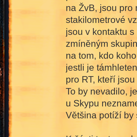
na ŽvB, jsou pro 
stakilometrové vz
jsou v kontaktu s
zmíněným skupino
na tom, kdo koho
jestli je támhlete
pro RT, kteří jsou
To by nevadilo, j
u Skypu neznamen
Většina potíží by