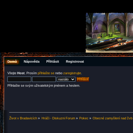
Domů
Nápověda
Přihlásit
Registrovat
Vítejte
Host
. Prosím
přihlašte se
nebo
zaregistrujte
.
Přihlašte se svým uživatelským jménem a heslem.
Život v Bradavicích
»
Hráči - Diskuzni Forum
»
Pokec
»
Obecné zamyšlení nad žvb