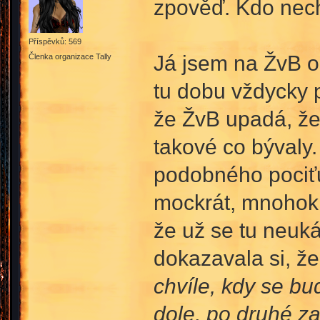
zpověď. Kdo nech
Příspěvků: 569
Já jsem na ŽvB od
Členka organizace Tally
tu dobu vždycky p
že ŽvB upadá, že 
takové co bývaly. 
podobného pociťuj
mockrát, mnohokr
že už se tu neuká
dokazavala si, ž
chvíle, kdy se b
dole, po druhé z