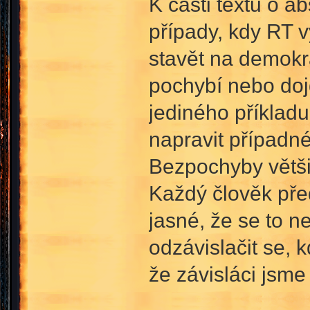
K části textu o a
případy, kdy RT 
stavět na demokra
pochybí nebo doj
jediného příkladu
napravit případné
Bezpochyby větši
Každý člověk před
jasné, že se to n
odzávislačit se, 
že závisláci jsm