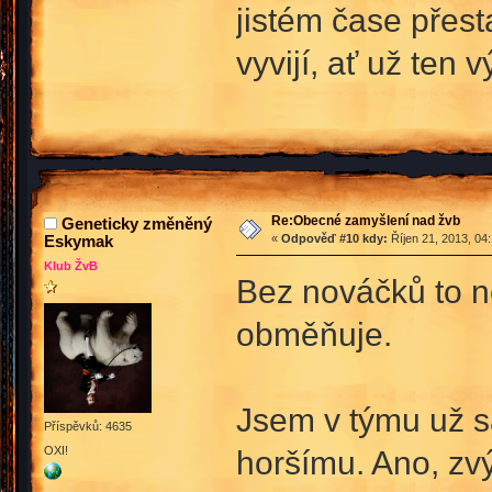
jistém čase přest
vyvijí, ať už ten 
Re:Obecné zamyšlení nad žvb
Geneticky změněný
Eskymak
«
Odpověď #10 kdy:
Říjen 21, 2013, 04
Klub ŽvB
Bez nováčků to n
obměňuje.
Jsem v týmu už s
Příspěvků: 4635
OXI!
horšímu. Ano, zvýš