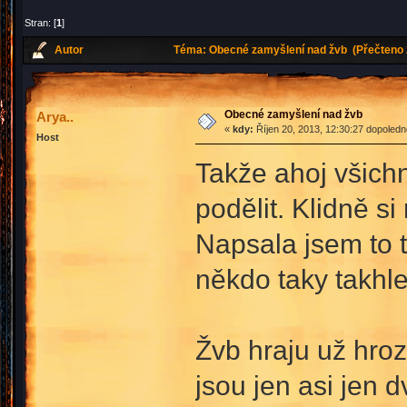
Stran: [
1
]
Autor
Téma: Obecné zamyšlení nad žvb (Přečteno 
Obecné zamyšlení nad žvb
Arya..
«
kdy:
Říjen 20, 2013, 12:30:27 dopoledn
Host
Takže ahoj všichn
podělit. Klidně si
Napsala jsem to t
někdo taky takhle
Žvb hraju už hroz
jsou jen asi jen 