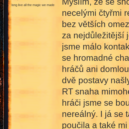
Myslím, že se sh
long live all the magic we made
necelými čtyřmi 
bez větších omeze
za nejdůležitější
jsme málo kontakt
se hromadné chat
hráčů ani domlou
dvě postavy našl
RT snaha mimoher
hráči jsme se bou
nereálný. I já se
poučila a také mi