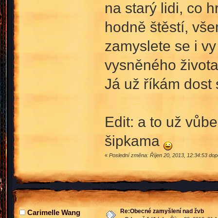
na starý lidi, co 
hodně štěstí, vš
zamyslete se i vy
vysněného života,
Já už říkám dost 
Edit: a to už vůb
šipkama
«
Poslední změna: Říjen 20, 2013, 12:34:53 dop
Re:Obecné zamyšlení nad žvb
Carimelle Wang