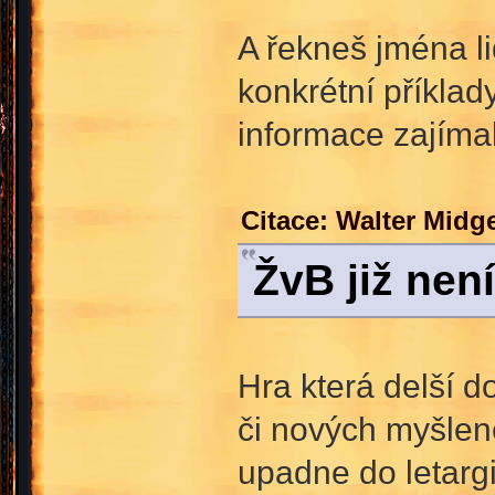
A řekneš jména li
konkrétní příklad
informace zajímal
Citace: Walter Midg
ŽvB již není
Hra která delší d
či nových myšlen
upadne do letargi