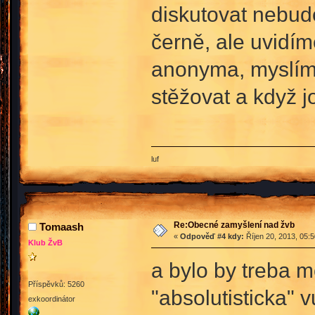
diskutovat nebude
černě, ale uvidím
anonyma, myslím, 
stěžovat a když jo
luf
Re:Obecné zamyšlení nad žvb
Tomaash
«
Odpověď #4 kdy:
Říjen 20, 2013, 05:
Klub ŽvB
a bylo by treba m
Příspěvků: 5260
"absolutisticka" 
exkoordinátor