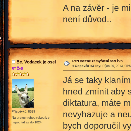
A na závěr - je m
není důvod..
Re:Obecné zamyšlení nad žvb
Bc. Vodacek je osel
«
Odpověď #3 kdy:
Říjen 20, 2013, 05:
RT ŽvB
Já se taky klaním
hned zmínit aby s
diktatura, máte 
nevyhazuje a neum
Příspěvků: 8529
Na prstech obou rukou lze
napočítat až do 1024!
bych doporučil vy