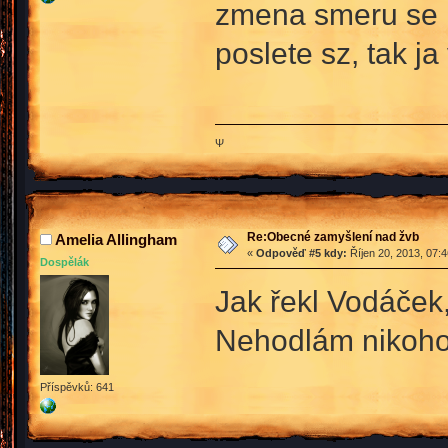
zmena smeru se n
poslete sz, tak j
Ψ
Re:Obecné zamyšlení nad žvb
Amelia Allingham
«
Odpověď #5 kdy:
Říjen 20, 2013, 07:
Dospělák
Jak řekl Vodáček,
Nehodlám nikoho 
Příspěvků: 641