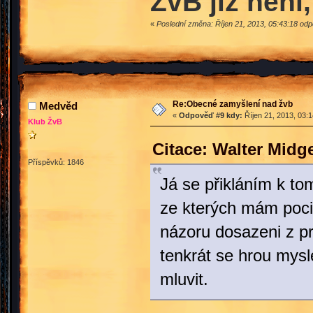
ŽvB již není
«
Poslední změna: Říjen 21, 2013, 05:43:18 odp
Re:Obecné zamyšlení nad žvb
Medvěd
«
Odpověď #9 kdy:
Říjen 21, 2013, 03:
Klub ŽvB
Citace: Walter Midg
Příspěvků: 1846
Já se přikláním k to
ze kterých mám pocit,
názoru dosazeni z pro
tenkrát se hrou mysl
mluvit.