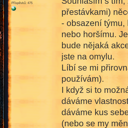
Souhlasím s tím, 
Příspěvků: 475
přestávkami) něco
- obsazení týmu, 
nebo horšímu. Jes
bude nějaká akce
jste na omylu.
Líbí se mi přirov
používám).
I když si to možn
dáváme vlastnosti
dáváme kus sebe.
(nebo se my měním