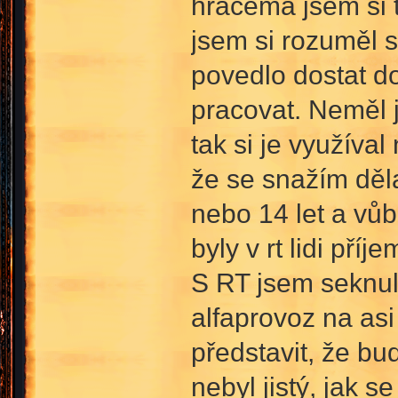
hráčema jsem si 
jsem si rozuměl 
povedlo dostat do 
pracovat. Neměl 
tak si je využíval
že se snažím děla
nebo 14 let a vůb
byly v rt lidi pří
S RT jsem seknul 
alfaprovoz na asi
představit, že bu
nebyl jistý, jak 