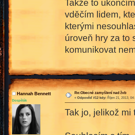
Takže to ukončím 
vděčím lidem, kteř
kterými nesouhla
úroveň hry za to 
komunikovat nemu
Re:Obecné zamyšlení nad žvb
Hannah Bennett
«
Odpověď #12 kdy:
Říjen 21, 2013, 04
Dospělák
Tak jo, jelikož mi