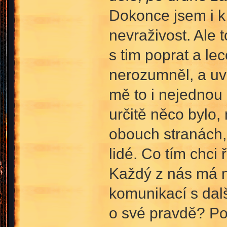
Dokonce jsem i k
nevraživost. Ale 
s tim poprat a l
nerozumněl, a uv
mě to i nejednou 
určitě něco bylo,
obouch stranách,
lidé. Co tím chci
Každý z nás má n
komunikací s dal
o své pravdě? Po