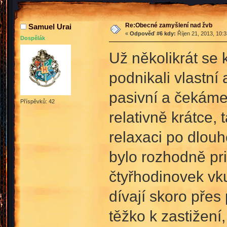
Re:Obecné zamyšlení nad žvb
Samuel Urai
«
Odpověď #6 kdy:
Říjen 21, 2013, 10:
Dospělák
Už několikrát se 
podnikali vlastní 
pasivní a čekáme
Příspěvků: 42
relativně krátce
relaxaci po dlou
bylo rozhodně pr
čtyřhodinovek vku
dívají skoro přes
těžko k zastižení,