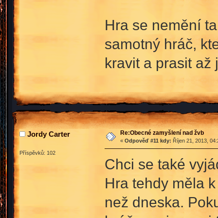
Hra se nemění ta
samotný hráč, kt
kravit a prasit a
Re:Obecné zamyšlení nad žvb
Jordy Carter
«
Odpověď #11 kdy:
Říjen 21, 2013, 04
Příspěvků: 102
Chci se také vyjá
Hra tehdy měla k
než dneska. Pokud