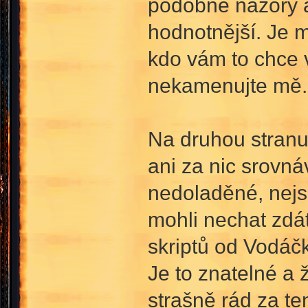
podobné názory a
hodnotnější. Je mi
kdo vám to chce v
nekamenujte mě.
Na druhou stranu 
ani za nic srovn
nedoladěné, nejse
mohli nechat zdát
skriptů od Vodáč
Je to znatelné a
strašně rád za te