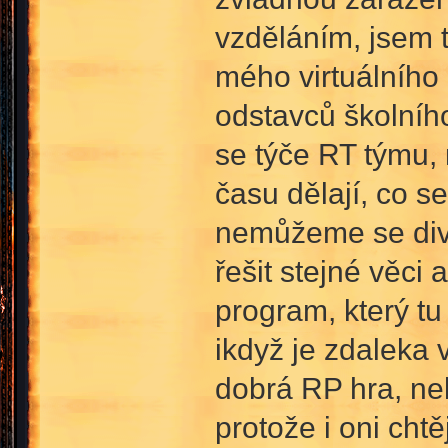
vzděláním, jsem 
mého virtuálního 
odstavců školního
se týče RT týmu,
času dělají, co s
nemůžeme se divit
řešit stejné věci
program, který tu 
ikdyž je zdaleka
dobrá RP hra, nel
protože i oni chtě