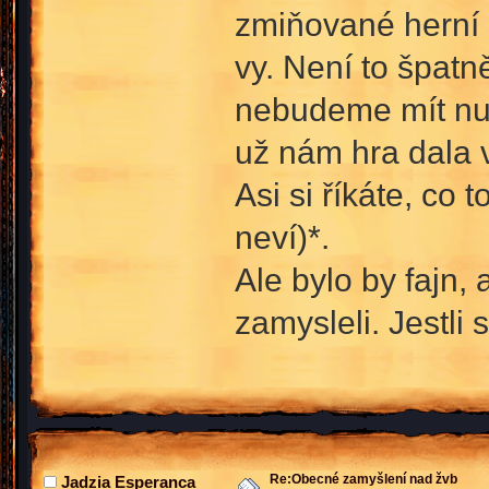
zmiňované herní š
vy. Není to špatn
nebudeme mít nut
už nám hra dala 
Asi si říkáte, co
neví)*.
Ale bylo by fajn,
zamysleli. Jestli 
Re:Obecné zamyšlení nad žvb
Jadzia Esperanca