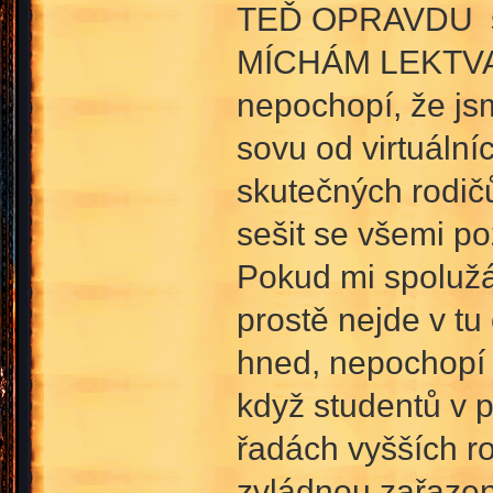
TEĎ OPRAVDU si 
MÍCHÁM LEKTVAR -
nepochopí, že j
sovu od virtuální
skutečných rodičů
sešit se všemi po
Pokud mi spolužá
prostě nejde v tu
hned, nepochopí 
když studentů v p
řadách vyšších r
zvládnou zařazen