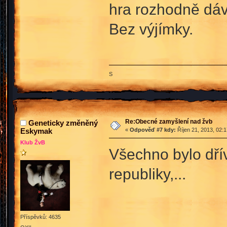
hra rozhodně dáv
Bez výjímky.
S
Re:Obecné zamyšlení nad žvb
Geneticky změněný
Eskymak
«
Odpověď #7 kdy:
Říjen 21, 2013, 02:
Klub ŽvB
Všechno bylo dřív
republiky,...
Příspěvků: 4635