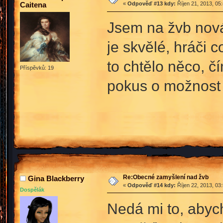
Caitena
«
Odpověď #13 kdy:
Říjen 21, 2013, 05
Jsem na žvb nová,
je skvělé, hráči 
to chtělo něco, č
Příspěvků: 19
pokus o možnost z
Re:Obecné zamyšlení nad žvb
Gina Blackberry
«
Odpověď #14 kdy:
Říjen 22, 2013, 03
Dospělák
Nedá mi to, abych