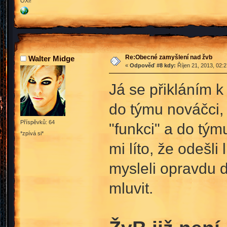
OXI!
Re:Obecné zamyšlení nad žvb
Walter Midge
«
Odpověď #8 kdy:
Říjen 21, 2013, 02:
Já se přikláním k
do týmu nováčci, 
Příspěvků: 64
"funkci" a do tým
*zpívá si*
mi líto, že odešli
mysleli opravdu d
mluvit.