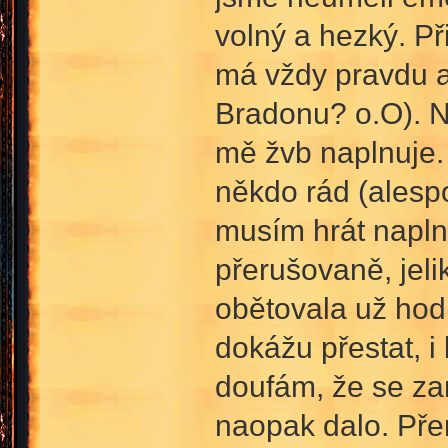
volný a hezký. Př
má vždy pravdu a
Bradonu? o.O). No
mě žvb naplnuje. 
někdo rád (alespo
musím hrát napln
přerušovaně, jel
obětovala už hod
dokážu přestat, i
doufám, že se zam
naopak dalo. Pře