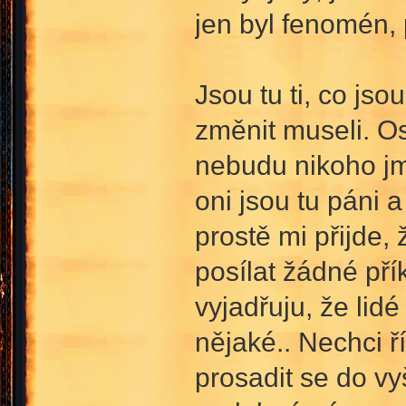
jen byl fenomén, 
Jsou tu ti, co jso
změnit museli. O
nebudu nikoho jm
oni jsou tu páni 
prostě mi přijde,
posílat žádné př
vyjadřuju, že lid
nějaké.. Nechci ř
prosadit se do vy