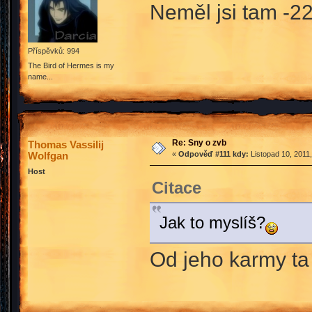
Neměl jsi tam -2
Příspěvků: 994
The Bird of Hermes is my
name...
Re: Sny o zvb
Thomas Vassilij
Wolfgan
«
Odpověď #111 kdy:
Listopad 10, 2011
Host
Citace
Jak to myslíš?
Od jeho karmy ta 