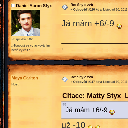
Re: Sny o zvb
Daniel Aaron Styx
«
Odpověď #116 kdy:
Listopad 10, 2011
Já mám +6/-9
Příspěvků: 502
„Hloupost se vyfackováním
♪
nedá vyléčit.“
Re: Sny o zvb
Maya Carlton
«
Odpověď #117 kdy:
Listopad 10, 2011
Host
Citace: Matty Styx 
Já mám +6/-9
už -10