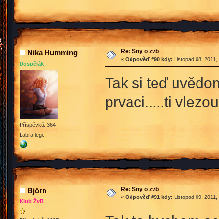
Re: Sny o zvb
Nika Humming
«
Odpověď #90 kdy:
Listopad 08, 2011,
Dospělák
Tak si teď uvědo
prvaci.....ti vle
Příspěvků: 364
Labra lege!
Re: Sny o zvb
Björn
«
Odpověď #91 kdy:
Listopad 09, 2011,
Klub ŽvB