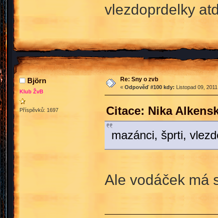
vlezdoprdelky atd
Re: Sny o zvb
Björn
«
Odpověď #100 kdy:
Listopad 09, 2011
Klub ŽvB
Citace: Nika Alkens
Příspěvků: 1697
mazánci, šprti, vlez
Ale vodáček má s