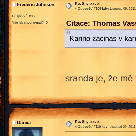
Re: Sny o zvb
Frederic Johnson
«
Odpověď #109 kdy:
Listopad 09, 2011
Příspěvků: 833
Citace: Thomas Vass
Víte jak chodí e-mail? :D
Karino zacinas v k
sranda je, že mě
Re: Sny o zvb
Darcia
«
Odpověď #110 kdy:
Listopad 09, 2011