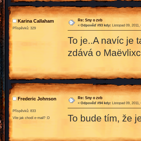
Re: Sny o zvb
Karina Callaham
«
Odpověď #93 kdy:
Listopad 09, 2011,
Příspěvků: 329
To je..A navíc je
zdává o Maëvlixc
Re: Sny o zvb
Frederic Johnson
«
Odpověď #94 kdy:
Listopad 09, 2011,
Příspěvků: 833
To bude tím, že j
Víte jak chodí e-mail? :D