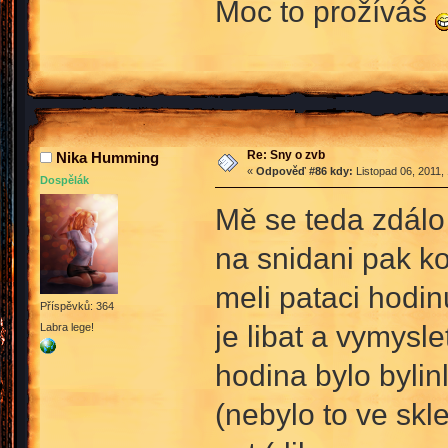
Moc to prožíváš
Re: Sny o zvb
Nika Humming
«
Odpověď #86 kdy:
Listopad 06, 2011,
Dospělák
Mě se teda zdálo 
na snidani pak ko
meli pataci hodin
Příspěvků: 364
je libat a vymysl
Labra lege!
hodina bylo bylin
(nebylo to ve skl