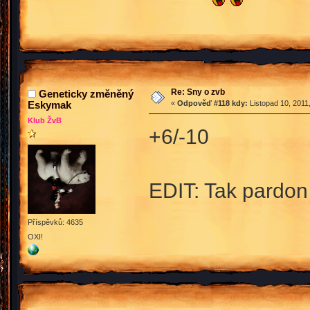
Re: Sny o zvb
Geneticky změněný
Eskymak
«
Odpověď #118 kdy:
Listopad 10, 2011
Klub ŽvB
+6/-10
EDIT: Tak pardon
Příspěvků: 4635
OXI!