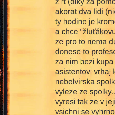
z rt (diky za pom
akorat dva lidi (
ty hodine je krom
a chce “žluťákovu“
ze pro to nema d
donese to profeso
za nim bezi kupa l
asistentovi vrhaj 
nebelvirska spolk
vyleze ze spolky.
vyresi tak ze v je
vsichni se vyhrnou