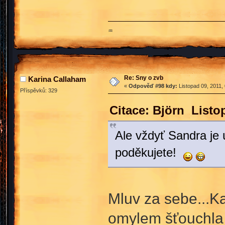
♒
Re: Sny o zvb
Karina Callaham
«
Odpověď #98 kdy:
Listopad 09, 2011,
Příspěvků: 329
Citace: Björn Listo
Ale vždyť Sandra je ú
poděkujete!
Mluv za sebe...Ka
omylem šťouchla 