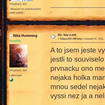
Příspěvků: 502
„Hloupost se vyfackováním
♪
nedá vyléčit.“
Re: Sny o zvb
Nika Humming
«
Odpověď #89 kdy:
Listopad 07, 2011,
Dospělák
A to jsem jeste v
jestli to souvise
prvnacku ono mezi
Příspěvků: 364
nejaka holka mam 
Labra lege!
mnou sedel nejak
vyssi nez ja a nel