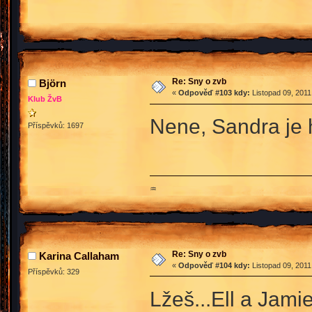
Re: Sny o zvb
Björn
«
Odpověď #103 kdy:
Listopad 09, 2011
Klub ŽvB
Nene, Sandra je 
Příspěvků: 1697
♒
Re: Sny o zvb
Karina Callaham
«
Odpověď #104 kdy:
Listopad 09, 2011
Příspěvků: 329
Lžeš...Ell a Jami