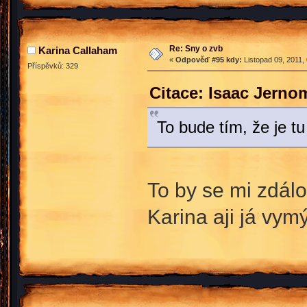
Re: Sny o zvb
Karina Callaham
«
Odpověď #95 kdy:
Listopad 09, 2011,
Příspěvků: 329
Citace: Isaac Jerno
To bude tím, že je tu
To by se mi zdál
Karina aji já vym