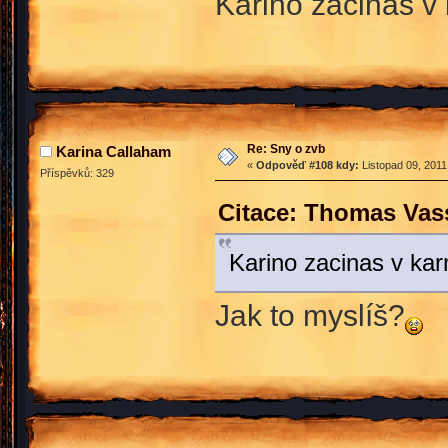
Karino zacinas 
Re: Sny o zvb
Karina Callaham
«
Odpověď #108 kdy:
Listopad 09, 2011
Příspěvků: 329
Citace: Thomas Vass
Karino zacinas v k
Jak to myslíš?