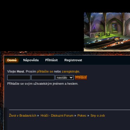
Domů
Nápověda
Přihlásit
Registrovat
Vítejte
Host
. Prosím
přihlašte se
nebo
zaregistrujte
.
Přihlašte se svým uživatelským jménem a heslem.
Život v Bradavicích
»
Hráči - Diskuzni Forum
»
Pokec
»
Sny o zvb