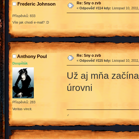
Re: Sny o zvb
Frederic Johnson
«
Odpověď #114 kdy:
Listopad 10, 2011
Příspěvků: 833
Víte jak chodí e-mail? :D
Re: Sny o zvb
Anthony Poul
«
Odpověď #115 kdy:
Listopad 10, 2011
Dospělák
Už aj mňa začín
úrovni
Příspěvků: 283
Veritas vincit.
♂