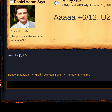
Re: Sny o zvb
Daniel Aaron Styx
«
Odpověď #119 kdy:
Listopad 10, 2011
Aaaaa +6/12. Už 
Příspěvků: 502
„Hloupost se vyfackováním
♪
nedá vyléčit.“
Stran:
1
2
[
3
]
4
5
...
10
Život v Bradavicích
»
Hráči - Diskuzni Forum
»
Pokec
»
Sny o zvb