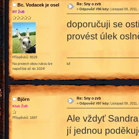
Re: Sny o zvb
Bc. Vodacek je osel
«
Odpověď #96 kdy:
Listopad 09, 2011,
RT ŽvB
doporučuji se ost
provést úlek osl
Příspěvků: 8529
luf
Na prstech obou rukou lze
napočítat až do 1024!
Re: Sny o zvb
Björn
«
Odpověď #97 kdy:
Listopad 09, 2011,
Klub ŽvB
Ale vždyť Sandra 
Příspěvků: 1697
jí jednou poděku