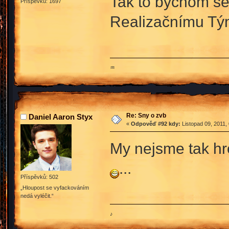
Tak to bychom se j
Příspěvků: 1697
Realizačnímu T
♒
Re: Sny o zvb
Daniel Aaron Styx
«
Odpověď #92 kdy:
Listopad 09, 2011,
My nejsme tak h
...
Příspěvků: 502
„Hloupost se vyfackováním
nedá vyléčit.“
♪