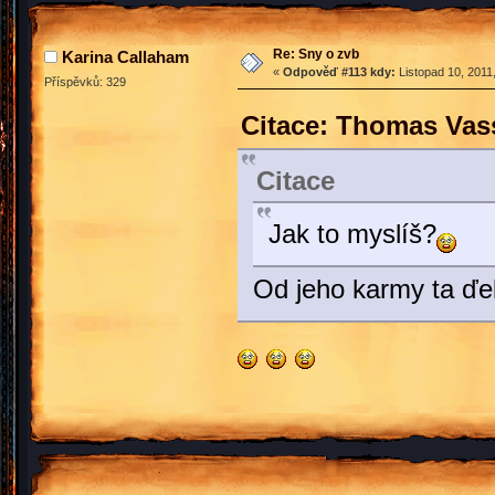
Re: Sny o zvb
Karina Callaham
«
Odpověď #113 kdy:
Listopad 10, 2011
Příspěvků: 329
Citace: Thomas Vass
Citace
Jak to myslíš?
Od jeho karmy ta ďel