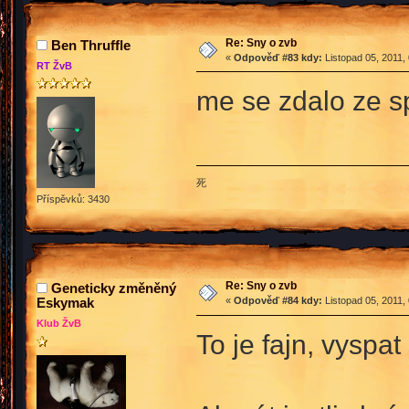
Re: Sny o zvb
Ben Thruffle
«
Odpověď #83 kdy:
Listopad 05, 2011,
RT ŽvB
me se zdalo ze s
死
Příspěvků: 3430
Re: Sny o zvb
Geneticky změněný
Eskymak
«
Odpověď #84 kdy:
Listopad 05, 2011,
Klub ŽvB
To je fajn, vyspa