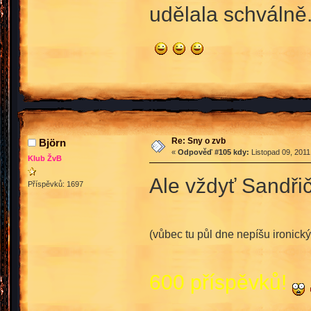
udělala schválně
Re: Sny o zvb
Björn
«
Odpověď #105 kdy:
Listopad 09, 2011
Klub ŽvB
Ale vždyť Sandři
Příspěvků: 1697
(vůbec tu půl dne nepíšu ironický
600 příspěvků!