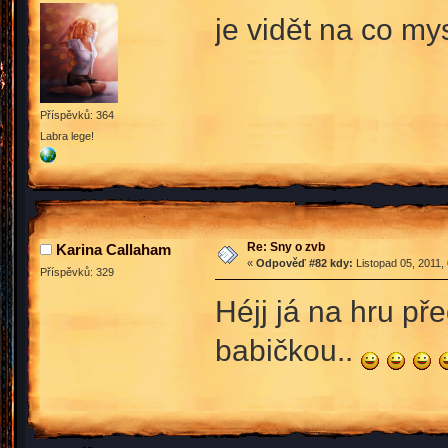
je vidět na co m
Příspěvků: 364
Labra lege!
Re: Sny o zvb
Karina Callaham
«
Odpověď #82 kdy:
Listopad 05, 2011,
Příspěvků: 329
Héjj já na hru př
babičkou..