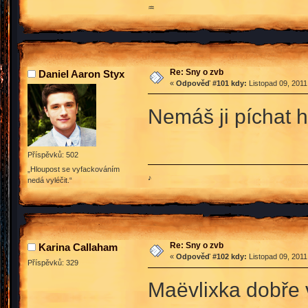
♒
Re: Sny o zvb
Daniel Aaron Styx
«
Odpověď #101 kdy:
Listopad 09, 2011
Nemáš ji píchat 
Příspěvků: 502
„Hloupost se vyfackováním
♪
nedá vyléčit.“
Re: Sny o zvb
Karina Callaham
«
Odpověď #102 kdy:
Listopad 09, 2011
Příspěvků: 329
Maëvlixka dobře 