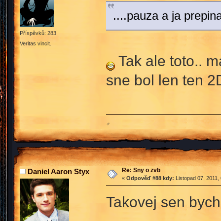
....pauza a ja prepi
Příspěvků: 283
Veritas vincit.
Tak ale toto.. 
sne bol len ten 
♂
Re: Sny o zvb
Daniel Aaron Styx
«
Odpověď #88 kdy:
Listopad 07, 2011,
Takovej sen bych 