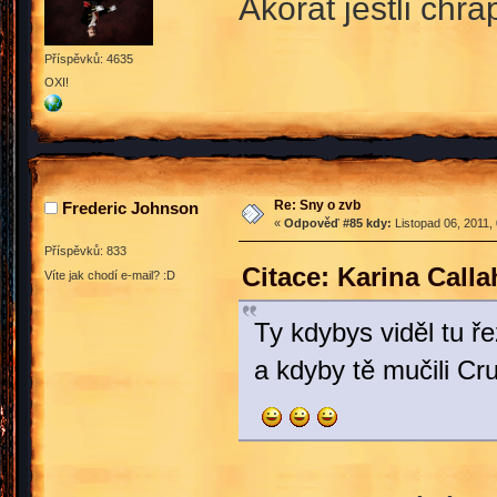
Akorát jestli chr
Příspěvků: 4635
OXI!
Re: Sny o zvb
Frederic Johnson
«
Odpověď #85 kdy:
Listopad 06, 2011,
Příspěvků: 833
Citace: Karina Call
Víte jak chodí e-mail? :D
Ty kdybys viděl tu ř
a kdyby tě mučili Cr