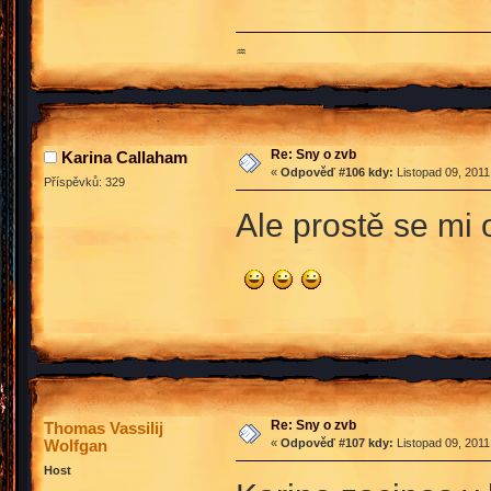
♒
Re: Sny o zvb
Karina Callaham
«
Odpověď #106 kdy:
Listopad 09, 2011
Příspěvků: 329
Ale prostě se mi o
Re: Sny o zvb
Thomas Vassilij
Wolfgan
«
Odpověď #107 kdy:
Listopad 09, 2011
Host