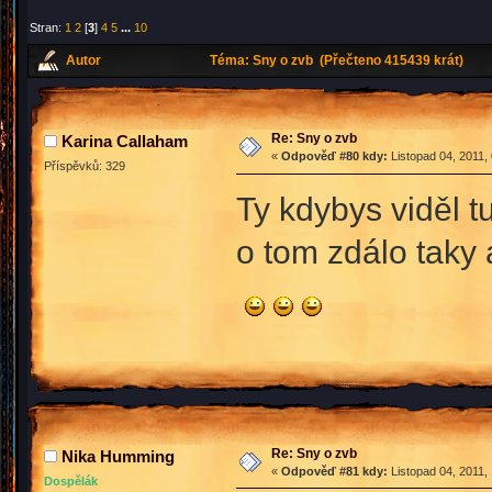
Stran:
1
2
[
3
]
4
5
...
10
Autor
Téma: Sny o zvb (Přečteno 415439 krát)
Re: Sny o zvb
Karina Callaham
«
Odpověď #80 kdy:
Listopad 04, 2011,
Příspěvků: 329
Ty kdybys viděl t
o tom zdálo taky 
Re: Sny o zvb
Nika Humming
«
Odpověď #81 kdy:
Listopad 04, 2011,
Dospělák