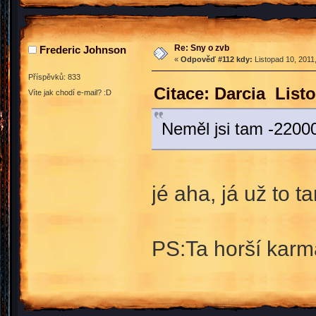
Re: Sny o zvb
Frederic Johnson
«
Odpověď #112 kdy:
Listopad 10, 2011
Příspěvků: 833
Citace: Darcia List
Víte jak chodí e-mail? :D
Neměl jsi tam -2200
jé aha, já už to
PS:Ta horší karma