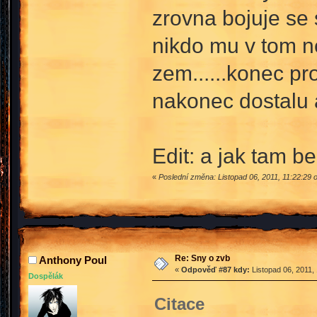
zrovna bojuje se
nikdo mu v tom ne
zem......konec pr
nakonec dostalu a
Edit: a jak tam 
«
Poslední změna: Listopad 06, 2011, 11:22:29
Re: Sny o zvb
Anthony Poul
«
Odpověď #87 kdy:
Listopad 06, 2011,
Dospělák
Citace