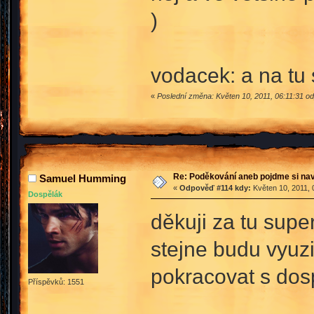
)
vodacek: a na tu 
«
Poslední změna: Květen 10, 2011, 06:11:31 o
Re: Poděkování aneb pojdme si na
Samuel Humming
«
Odpověď #114 kdy:
Květen 10, 2011, 
Dospělák
děkuji za tu super
stejne budu vyuzi
pokracovat s do
Příspěvků: 1551