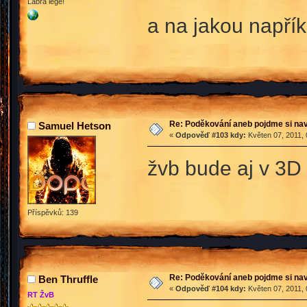
Labra lege!
a na jakou napří
Re: Poděkování aneb pojdme si na
Samuel Hetson
«
Odpověď #103 kdy:
Květen 07, 2011, 
žvb bude aj v 3D 
Příspěvků: 139
Re: Poděkování aneb pojdme si na
Ben Thruffle
«
Odpověď #104 kdy:
Květen 07, 2011, 
RT ŽvB