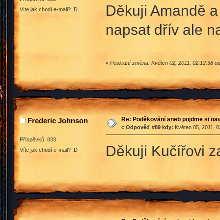
Děkuji Amandě a 
Víte jak chodí e-mail? :D
napsat dřív ale n
«
Poslední změna: Květen 02, 2011, 02:12:38 o
Re: Poděkování aneb pojdme si na
Frederic Johnson
«
Odpověď #89 kdy:
Květen 05, 2011, 0
Příspěvků: 833
Děkuji Kučířovi z
Víte jak chodí e-mail? :D