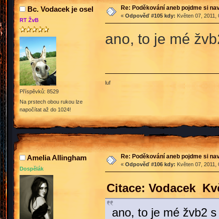
Re: Poděkování aneb pojdme si na
Bc. Vodacek je osel
«
Odpověď #105 kdy:
Květen 07, 2011, 
RT ŽvB
ano, to je mé žvb
luf
Příspěvků: 8529
Na prstech obou rukou lze
napočítat až do 1024!
Re: Poděkování aneb pojdme si na
Amelia Allingham
«
Odpověď #106 kdy:
Květen 07, 2011, 
Dospělák
Citace: Vodacek Kvě
ano, to je mé žvb2 s