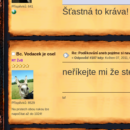
Příspěvků: 641
Šťastná to kráva
Re: Poděkování aneb pojdme si na
Bc. Vodacek je osel
«
Odpověď #107 kdy:
Květen 07, 2011, 
RT ŽvB
neříkejte mi že st
luf
Příspěvků: 8529
Na prstech obou rukou lze
napočítat až do 1024!