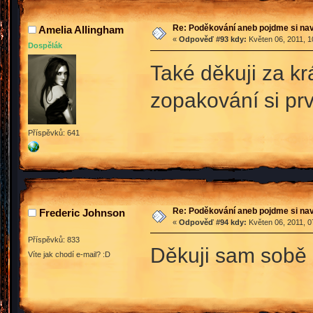
Re: Poděkování aneb pojdme si na
Amelia Allingham
«
Odpověď #93 kdy:
Květen 06, 2011, 1
Dospělák
Také děkuji za k
zopakování si p
Příspěvků: 641
Re: Poděkování aneb pojdme si na
Frederic Johnson
«
Odpověď #94 kdy:
Květen 06, 2011, 0
Příspěvků: 833
Děkuji sam sobě 
Víte jak chodí e-mail? :D