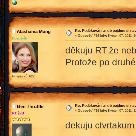
Re: Poděkování aneb pojdme si na
Alashama Mang
«
Odpověď #98 kdy:
Květen 07, 2011, 1
Dospělák
děkuju RT že neb
Protože po druhém 
Příspěvků: 622
Re: Poděkování aneb pojdme si na
Ben Thruffle
«
Odpověď #99 kdy:
Květen 07, 2011, 1
RT ŽvB
dekuju ctvrtakum