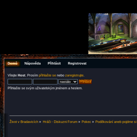
Domů
Nápověda
Přihlásit
Registrovat
Vítejte
Host
. Prosím
přihlašte se
nebo
zaregistrujte
.
Přihlašte se svým uživatelským jménem a heslem.
Život v Bradavicích
»
Hráči - Diskuzni Forum
»
Pokec
»
Poděkování aneb pojdme si