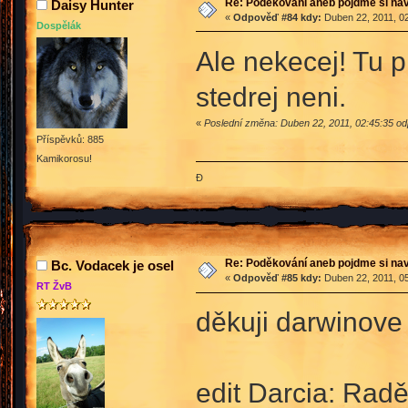
Re: Poděkování aneb pojdme si na
Daisy Hunter
«
Odpověď #84 kdy:
Duben 22, 2011, 02
Dospělák
Ale nekecej! Tu pr
stedrej neni.
«
Poslední změna: Duben 22, 2011, 02:45:35 od
Příspěvků: 885
Kamikorosu!
Đ
Re: Poděkování aneb pojdme si na
Bc. Vodacek je osel
«
Odpověď #85 kdy:
Duben 22, 2011, 05
RT ŽvB
děkuji darwinove
edit Darcia: Radě