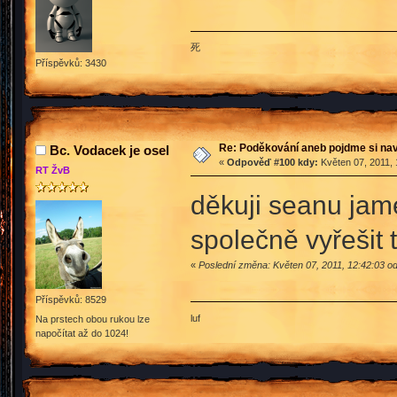
死
Příspěvků: 3430
Re: Poděkování aneb pojdme si na
Bc. Vodacek je osel
«
Odpověď #100 kdy:
Květen 07, 2011, 
RT ŽvB
děkuji seanu jam
společně vyřešit 
«
Poslední změna: Květen 07, 2011, 12:42:03 
Příspěvků: 8529
luf
Na prstech obou rukou lze
napočítat až do 1024!