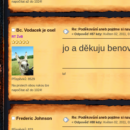
napočítat až do 1024!
Re: Poděkování aneb pojdme si na
Bc. Vodacek je osel
«
Odpověď #87 kdy:
Květen 02, 2011, 0
RT ŽvB
jo a děkuju benov
luf
Příspěvků: 8529
Na prstech obou rukou lze
napočítat až do 1024!
Re: Poděkování aneb pojdme si na
Frederic Johnson
«
Odpověď #88 kdy:
Květen 02, 2011, 0
Příspěvků: 833