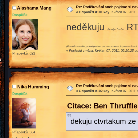
Re: Poděkování aneb pojdme si na
Alashama Mang
«
Odpověď #101 kdy:
Květen 07, 2011, 
Dospělák
neděkuju
RT 
některým členům
případně se ozvěte, pokud postavu povolenou nemá. To jsem zvědavá..
«
Poslední změna: Květen 07, 2011, 02:20:25 
Příspěvků: 622
Re: Poděkování aneb pojdme si na
Nika Humming
«
Odpověď #102 kdy:
Květen 07, 2011, 
Dospělák
Citace: Ben Thruffl
dekuju ctvrtakum ze 
Příspěvků: 364