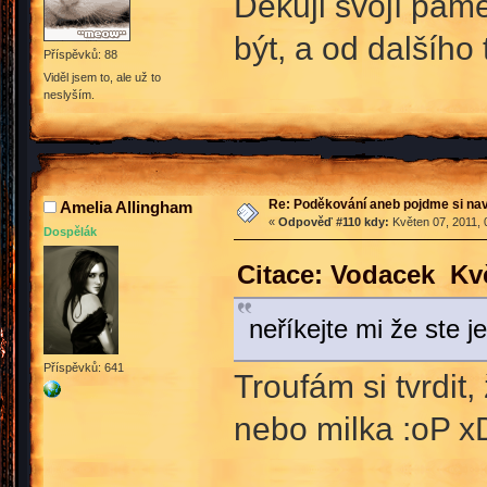
Děkuji svojí pam
být, a od dalšího
Příspěvků: 88
Viděl jsem to, ale už to
neslyším.
Re: Poděkování aneb pojdme si na
Amelia Allingham
«
Odpověď #110 kdy:
Květen 07, 2011, 
Dospělák
Citace: Vodacek Kvě
neříkejte mi že ste j
Příspěvků: 641
Troufám si tvrdit
nebo milka :oP x