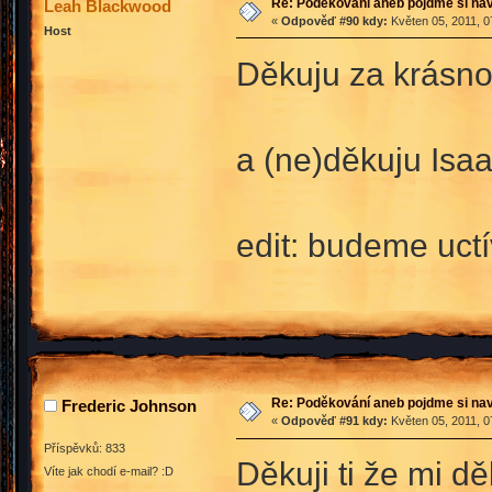
Re: Poděkování aneb pojdme si na
Leah Blackwood
«
Odpověď #90 kdy:
Květen 05, 2011, 0
Host
Děkuju za krásn
a (ne)děkuju Isa
edit: budeme uct
Re: Poděkování aneb pojdme si na
Frederic Johnson
«
Odpověď #91 kdy:
Květen 05, 2011, 0
Příspěvků: 833
Děkuji ti že mi d
Víte jak chodí e-mail? :D