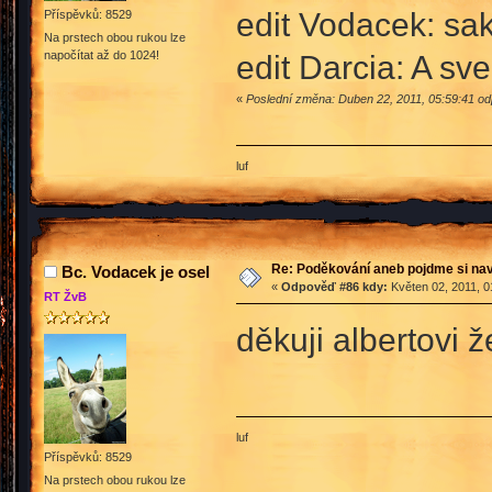
edit Vodacek: sak
Příspěvků: 8529
Na prstech obou rukou lze
napočítat až do 1024!
edit Darcia: A sv
«
Poslední změna: Duben 22, 2011, 05:59:41 od
luf
Re: Poděkování aneb pojdme si na
Bc. Vodacek je osel
«
Odpověď #86 kdy:
Květen 02, 2011, 0
RT ŽvB
děkuji albertovi ž
luf
Příspěvků: 8529
Na prstech obou rukou lze