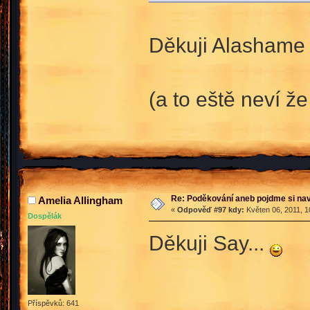
Děkuji Alashame z
(a to eště neví 
Re: Poděkování aneb pojdme si na
Amelia Allingham
«
Odpověď #97 kdy:
Květen 06, 2011, 1
Dospělák
Děkuji Say...
Příspěvků: 641