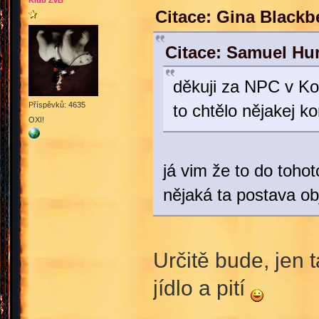
Klub ŽvB
Citace: Gina Blackb
Citace: Samuel Hu
děkuji za NPC v Ko
Příspěvků: 4635
to chtělo nějakej k
OXI!
já vim že to do tohot
nějaká ta postava o
Určitě bude, jen 
jídlo a pití