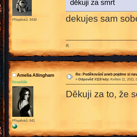
děkuji za smrt
dekujes sam so
Příspěvků: 3430
死
Re: Poděkování aneb pojdme si na
Amelia Allingham
«
Odpověď #119 kdy:
Květen 11, 2011, 
Dospělák
Děkuji za to, že s
Příspěvků: 641