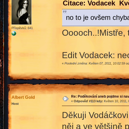
Citace: Vodacek Kvě
no to je ovšem chyb
Příspěvků: 641
Ooooch..!Mistře, 
Edit Vodacek: nec
«
Poslední změna: Květen 07, 2011, 10:02:59 
Re: Poděkování aneb pojdme si na
Albert Gold
«
Odpověď #113 kdy:
Květen 10, 2011, 
Host
Děkuji Vodáčkovi
něj a ve většině 