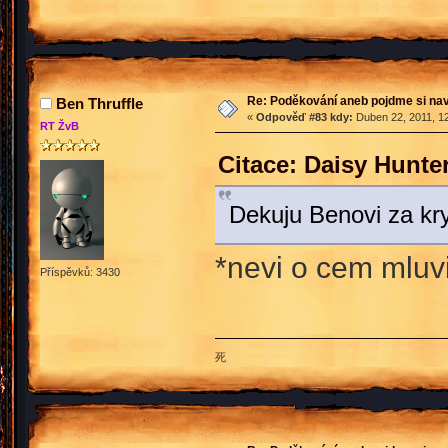
Re: Poděkování aneb pojdme si na
Ben Thruffle
«
Odpověď #83 kdy:
Duben 22, 2011, 12
RT ŽvB
Citace: Daisy Hunte
Dekuju Benovi za kry
*nevi o cem mluvi*
Příspěvků: 3430
死