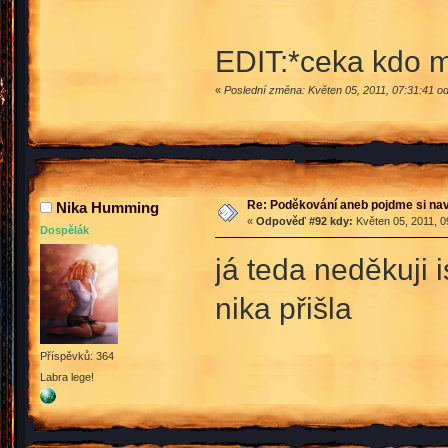
EDIT:*ceka kdo 
«
Poslední změna: Květen 05, 2011, 07:31:41 o
Re: Poděkování aneb pojdme si na
Nika Humming
«
Odpověď #92 kdy:
Květen 05, 2011, 0
Dospělák
já teda neděkuji 
nika přišla
Příspěvků: 364
Labra lege!