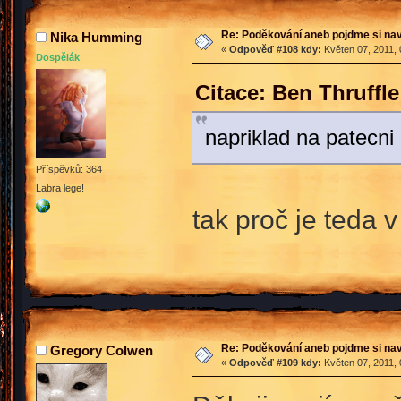
Re: Poděkování aneb pojdme si na
Nika Humming
«
Odpověď #108 kdy:
Květen 07, 2011, 
Dospělák
Citace: Ben Thruffl
napriklad na patecni
Příspěvků: 364
Labra lege!
tak proč je teda 
Re: Poděkování aneb pojdme si na
Gregory Colwen
«
Odpověď #109 kdy:
Květen 07, 2011, 