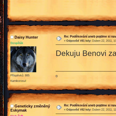
Re: Poděkování aneb pojdme si na
Daisy Hunter
«
Odpověď #81 kdy:
Duben 22, 2011, 10
Dospělák
Dekuju Benovi za 
Příspěvků: 885
Đ
Kamikorosu!
Re: Poděkování aneb pojdme si na
Geneticky změněný
Eskymak
«
Odpověď #82 kdy:
Duben 22, 2011, 11