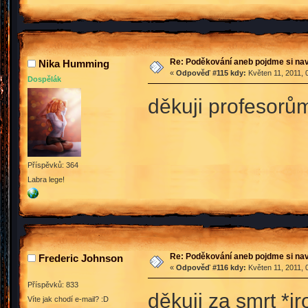
Re: Poděkování aneb pojdme si na
Nika Humming
«
Odpověď #115 kdy:
Květen 11, 2011, 
Dospělák
děkuji profesorů
Příspěvků: 364
Labra lege!
Re: Poděkování aneb pojdme si na
Frederic Johnson
«
Odpověď #116 kdy:
Květen 11, 2011, 
Příspěvků: 833
děkuji za smrt *ir
Víte jak chodí e-mail? :D