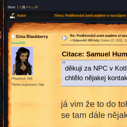
Stran:
1
2
[
3
]
4
5
...
95
Autor
Téma: Poděkování aneb pojdme si navzájem 
Re: Poděkování aneb pojdme si na
Gina Blackberry
«
Odpověď #80 kdy:
Duben 22, 2011, 10
Dospělák
Citace: Samuel Hum
děkuji za NPC v Kot
chtělo nějakej konta
Příspěvků: 569
Členka organizace Tally
já vim že to do to
se tam dále něja