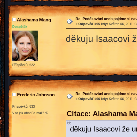
Re: Poděkování aneb pojdme si na
Alashama Mang
«
Odpověď #95 kdy:
Květen 06, 2011, 0
Dospělák
děkuju Isaacovi 
Příspěvků: 622
Re: Poděkování aneb pojdme si na
Frederic Johnson
«
Odpověď #96 kdy:
Květen 06, 2011, 0
Příspěvků: 833
Citace: Alashama M
Víte jak chodí e-mail? :D
děkuju Isaacovi že u