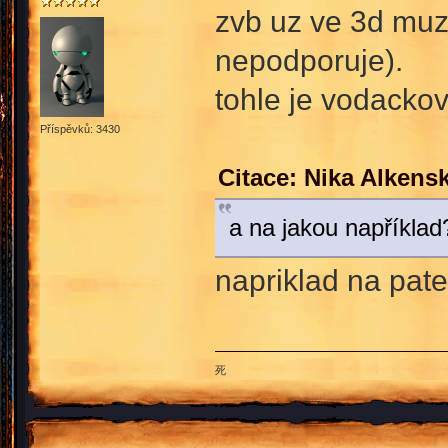
zvb uz ve 3d muze
nepodporuje).
tohle je vodacko
Příspěvků: 3430
Citace: Nika Alkens
a na jakou například
napriklad na pate
死