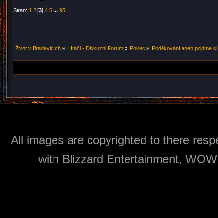
Stran:
1
2
[
3
]
4
5
...
95
Život v Bradavicích
»
Hráči - Diskuzni Forum
»
Pokec
»
Poděkování aneb pojdme si
All images are copyrighted to there respe
with Blizzard Entertainment, WOW: 