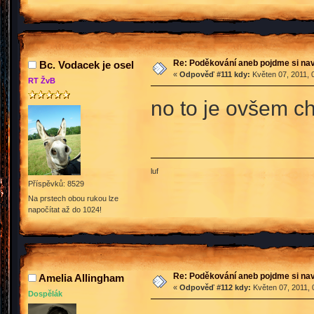
Re: Poděkování aneb pojdme si na
Bc. Vodacek je osel
«
Odpověď #111 kdy:
Květen 07, 2011, 
RT ŽvB
no to je ovšem c
luf
Příspěvků: 8529
Na prstech obou rukou lze
napočítat až do 1024!
Re: Poděkování aneb pojdme si na
Amelia Allingham
«
Odpověď #112 kdy:
Květen 07, 2011, 
Dospělák