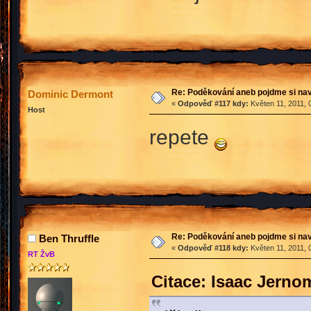
Re: Poděkování aneb pojdme si na
Dominic Dermont
«
Odpověď #117 kdy:
Květen 11, 2011, 
Host
repete
Re: Poděkování aneb pojdme si na
Ben Thruffle
«
Odpověď #118 kdy:
Květen 11, 2011, 
RT ŽvB
Citace: Isaac Jerno