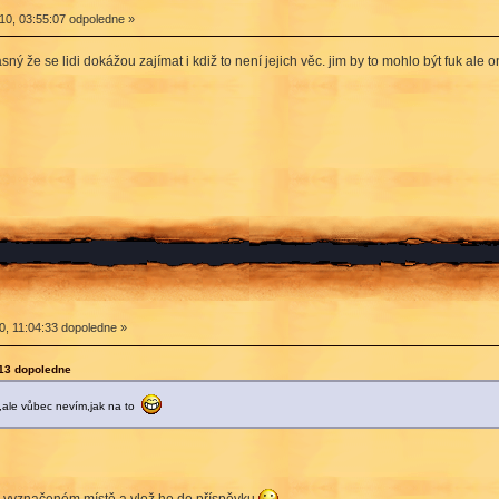
0, 03:55:07 odpoledne »
ý že se lidi dokážou zajímat i kdiž to není jejich věc. jim by to mohlo být fuk ale 
0, 11:04:33 dopoledne »
:13 dopoledne
k,ale vůbec nevím,jak na to