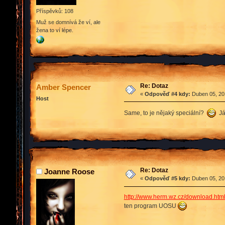
Příspěvků: 108
Muž se domnívá že ví, ale
žena to ví lépe.
Re: Dotaz
Amber Spencer
«
Odpověď #4 kdy:
Duben 05, 201
Host
Same, to je nějaký speciální?
Já 
Re: Dotaz
Joanne Roose
«
Odpověď #5 kdy:
Duben 05, 201
http://www.herm.wz.cz/download.htm
ten program UOSU