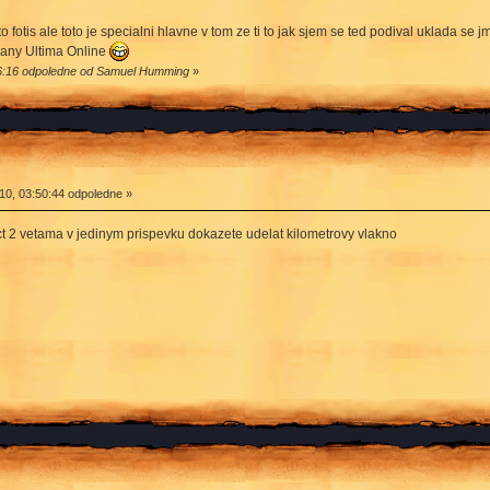
 fotis ale toto je specialni hlavne v tom ze ti to jak sjem se ted podival uklada se j
sany Ultima Online
46:16 odpoledne od Samuel Humming
»
0, 03:50:44 odpoledne »
rict 2 vetama v jedinym prispevku dokazete udelat kilometrovy vlakno