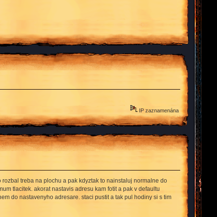
IP zaznamenána
i to rozbal treba na plochu a pak kdyztak to nainstaluj normalne do
mum tlacitek. akorat nastavis adresu kam fotit a pak v defaultu
em do nastavenyho adresare. staci pustit a tak pul hodiny si s tim