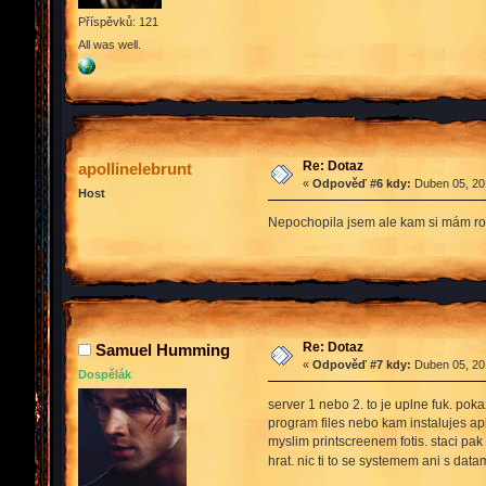
Příspěvků: 121
All was well.
Re: Dotaz
apollinelebrunt
«
Odpověď #6 kdy:
Duben 05, 201
Host
Nepochopila jsem ale kam si mám rozb
Re: Dotaz
Samuel Humming
«
Odpověď #7 kdy:
Duben 05, 201
Dospělák
server 1 nebo 2. to je uplne fuk. poka
program files nebo kam instalujes apli
myslim printscreenem fotis. staci pak
hrat. nic ti to se systemem ani s da