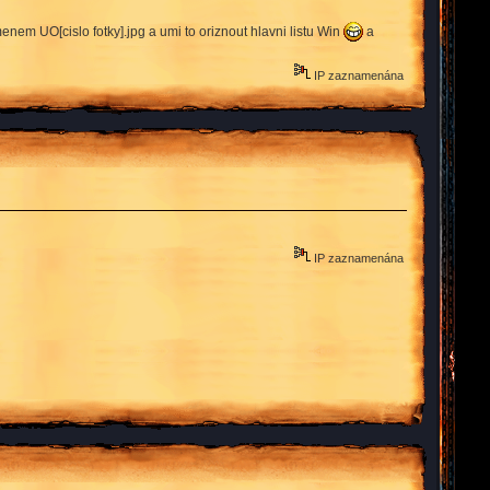
menem UO[cislo fotky].jpg a umi to oriznout hlavni listu Win
a
IP zaznamenána
IP zaznamenána