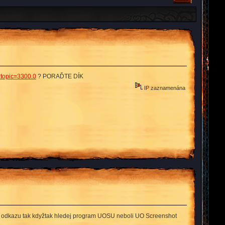
?topic=3300.0
? PORAĎTE DÍK
IP zaznamenána
ost odkazu tak kdyžtak hledej program UOSU neboli UO Screenshot