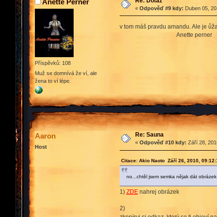
Re: Dotaz
Anette Perner
«
Odpověď #9 kdy:
Duben 05, 201
v tom máš pravdu amandu. Ale je ůžasn
Anette perner
Příspěvků: 108
Muž se domnívá že ví, ale
žena to ví lépe.
Re: Sauna
Aaron
«
Odpověď #10 kdy:
Září 28, 201
Host
Citace: Akio Naoto Září 26, 2010, 09:12
no...chtěl jsem semka nějak dát obráze
1)
ZDE
nahrej obrázek
2)