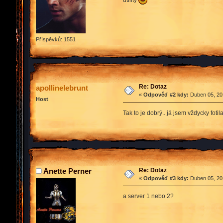
Příspěvků: 1551
Re: Dotaz
apollinelebrunt
«
Odpověď #2 kdy:
Duben 05, 201
Host
Tak to je dobrý.. já jsem vždycky fotil
Re: Dotaz
Anette Perner
«
Odpověď #3 kdy:
Duben 05, 201
a server 1 nebo 2?