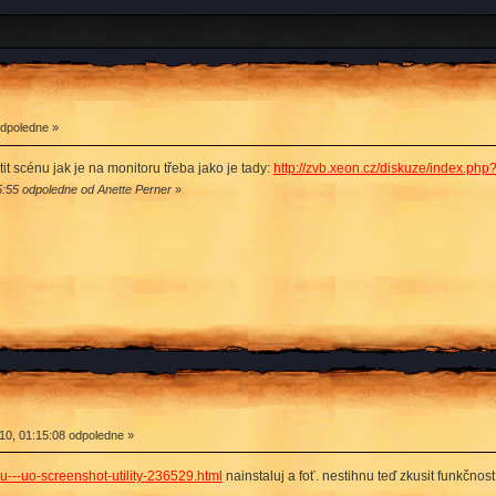
odpoledne »
t scénu jak je na monitoru třeba jako je tady:
http://zvb.xeon.cz/diskuze/index.php
:55 odpoledne od Anette Perner
»
0, 01:15:08 odpoledne »
u---uo-screenshot-utility-236529.html
nainstaluj a foť. nestihnu teď zkusit funkčn