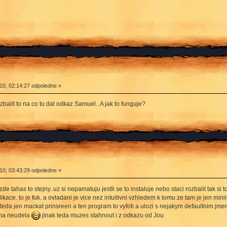
0, 02:14:27 odpoledne »
alit to na co tu dal odkaz Samuel.. A jak to funguje?
0, 03:43:29 odpoledne »
zde tahas to stejny. uz si nepamatuju jestli se to instaluje nebo staci rozbalit tak s
kace. to je fuk. a ovladani je vice nez intuitivni vzhledem k tomu ze tam je jen mini
 teda jen mackat prinsreen a ten program to vyfoti a ulozi s nejakym defaultnim jmen
tama neudela
jinak teda muzes stahnout i z odkazu od Jou