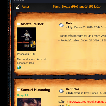
Autor
Téma: Dotaz (Přečteno 24152 krát)
Dotaz
Anette Perner
«
kdy:
Duben 05, 2010, 12:44:51 
Prosim vás poraďte mi. Jak mám vyfoti
«
Poslední změna: Duben 05, 2010, 12:55
Příspěvků: 108
Muž se domnívá že ví, ale
žena to ví lépe.
Re: Dotaz
Samuel Humming
«
Odpověď #1 kdy:
Duben 05, 201
Dospělák
stáhni
http://www.brothersoft.com/uos
utility