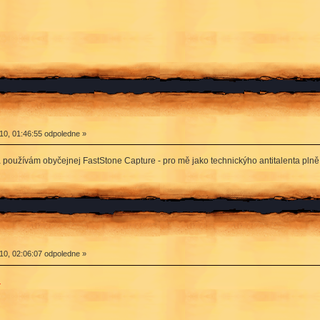
0, 01:46:55 odpoledne »
používám obyčejnej FastStone Capture - pro mě jako technickýho antitalenta plně
0, 02:06:07 odpoledne »
l