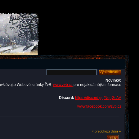
Novinky:
avštěvujte Webové stránky ŽvB
www.zvb.cz
pro nejaktuálnější informace
Discord:
https://discord.gg/NqqGcAA
www.facebook.com/zvb.cz
« předchozí
další »
TISK