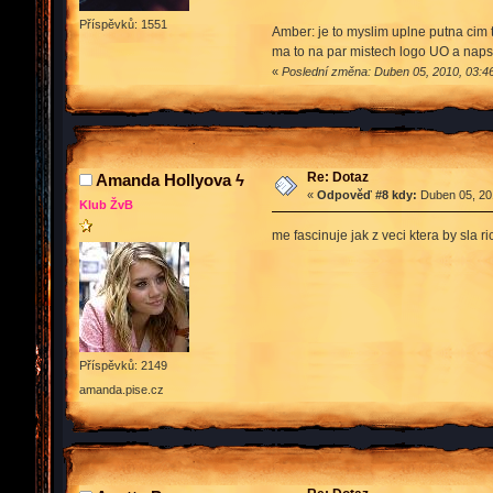
Příspěvků: 1551
Amber: je to myslim uplne putna cim to
ma to na par mistech logo UO a nap
«
Poslední změna: Duben 05, 2010, 03:
Re: Dotaz
Amanda Hollyova ϟ
«
Odpověď #8 kdy:
Duben 05, 201
Klub ŽvB
me fascinuje jak z veci ktera by sla 
Příspěvků: 2149
amanda.pise.cz