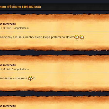
rnetu (Přečteno 1498482 krát)
na internetu
1, 05:36:07 odpoledne »
 je nervozny a kuše si nechty alebo klepe prstami po stole?
na internetu
1, 05:46:01 odpoledne »
tím hudbu a zpívám si
:D
na internetu