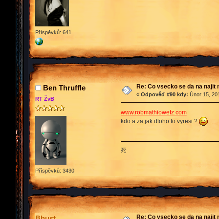
Příspěvků: 641
Re: Co vsecko se da na najit 
Ben Thruffle
«
Odpověď #90 kdy:
Únor 15, 201
RT ŽvB
www.robmathiowetz.com
kdo a za jak dloho to vyresi ?
死
Příspěvků: 3430
Re: Co vsecko se da na najit 
Bhust