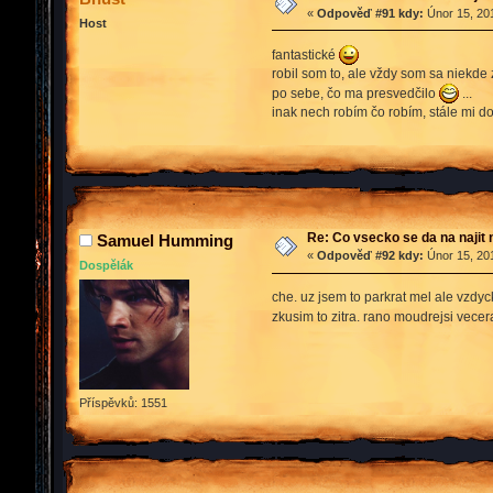
«
Odpověď #91 kdy:
Únor 15, 201
Host
fantastické
robil som to, ale vždy som sa niekde z
po sebe, čo ma presvedčilo
...
inak nech robím čo robím, stále mi d
Re: Co vsecko se da na najit 
Samuel Humming
«
Odpověď #92 kdy:
Únor 15, 201
Dospělák
che. uz jsem to parkrat mel ale vzdyc
zkusim to zitra. rano moudrejsi vece
Příspěvků: 1551