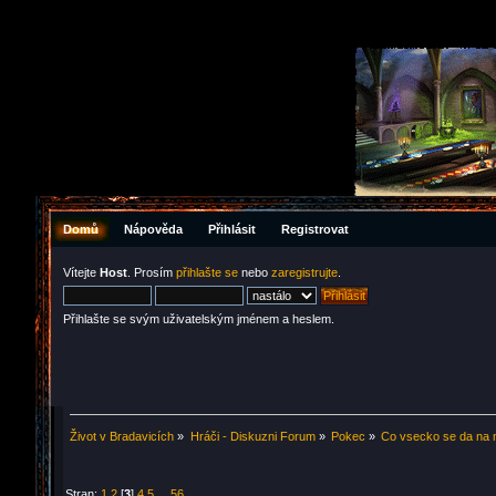
Domů
Nápověda
Přihlásit
Registrovat
Vítejte
Host
. Prosím
přihlašte se
nebo
zaregistrujte
.
Přihlašte se svým uživatelským jménem a heslem.
Život v Bradavicích
»
Hráči - Diskuzni Forum
»
Pokec
»
Co vsecko se da na na
Stran:
1
2
[
3
]
4
5
...
56