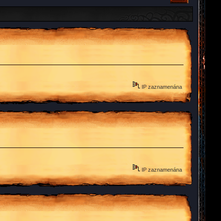
IP zaznamenána
IP zaznamenána