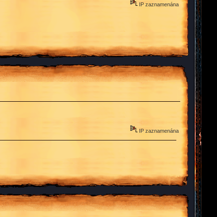
IP zaznamenána
IP zaznamenána