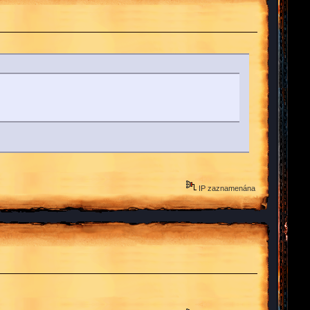
IP zaznamenána