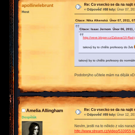
Re: Co vsecko se da na najit 
apollinelebrunt
«
Odpověď #88 kdy:
Únor 07, 201
Host
Citace: Nika Alkenská Únor 07, 2011, 0
Citace: Isaac Jernom Únor 06, 2011,
http://veve.bloger.cz/Zabava/10-Rad-j
takový by to chtělo profesory do žvb
takový by to chtělo profesory do normáln
Podobnýho učitele mám na děják x
Re: Co vsecko se da na najit 
Amelia Allingham
«
Odpověď #89 kdy:
Únor 12, 201
Dospělák
Nevím, jestli na to někdo z vás narazi
http://www.stream.cz/video/533955-ha