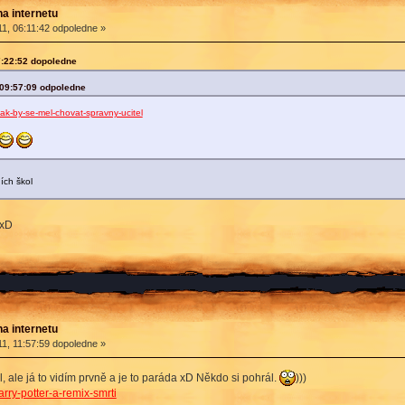
na internetu
1, 06:11:42 odpoledne »
7:22:52 dopoledne
 09:57:09 odpoledne
ak-by-se-mel-chovat-spravny-ucitel
ích škol
DxD
na internetu
1, 11:57:59 dopoledne »
l, ale já to vidím prvně a je to paráda xD Někdo si pohrál.
)))
rry-potter-a-remix-smrti