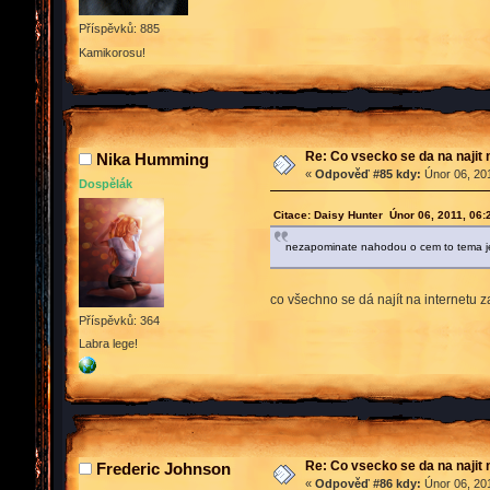
Příspěvků: 885
Kamikorosu!
Re: Co vsecko se da na najit 
Nika Humming
«
Odpověď #85 kdy:
Únor 06, 201
Dospělák
Citace: Daisy Hunter Únor 06, 2011, 06
nezapominate nahodou o cem to tema j
co všechno se dá najít na internetu z
Příspěvků: 364
Labra lege!
Re: Co vsecko se da na najit 
Frederic Johnson
«
Odpověď #86 kdy:
Únor 06, 201