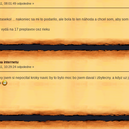
1, 08:01:49 odpoledne »
asekol ... nakoniec sa mi to podarilo, ale bola to len náhoda a chcel som, aby som na t
o vydá na 17 preplavov cez rieku
na internetu
1, 10:29:24 odpoledne »
ky jsem si nepocital kroky navic by to bylo moc bo jsem daval i zbytecny. a kdyz uz
ra