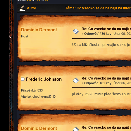
Autor
Téma: Co vsecko se da na najit na inte
Re: Co vsecko se da na najit 
Dominic Dermont
«
Odpověď #80 kdy:
Únor 06, 201
Host
Už sa blíži šiesta... priznajte sa kto
Re: Co vsecko se da na najit 
Frederic Johnson
«
Odpověď #81 kdy:
Únor 06, 201
Příspěvků: 833
já vždy 15-20 minut před šestou pus
Víte jak chodí e-mail? :D
Re: Co vsecko se da na najit 
Dominic Dermont