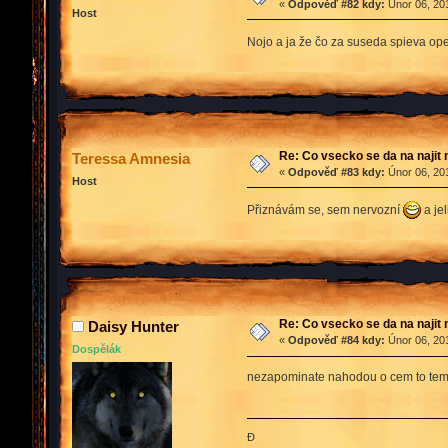
«
Odpověď #82 kdy:
Únor 06, 201
Host
Nojo a ja že čo za suseda spieva op
Re: Co vsecko se da na najit 
Teressa Amnesia
«
Odpověď #83 kdy:
Únor 06, 201
Host
Přiznávám se, sem nervozní
a je
Re: Co vsecko se da na najit 
Daisy Hunter
«
Odpověď #84 kdy:
Únor 06, 201
Dospělák
nezapominate nahodou o cem to tem
Đ