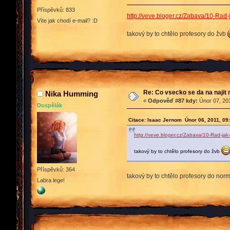
Příspěvků: 833
http://veve.bloger.cz/Zabava/10-Rad-
Víte jak chodí e-mail? :D
takový by to chtělo profesory do žvb
Re: Co vsecko se da na najit 
Nika Humming
«
Odpověď #87 kdy:
Únor 07, 201
Dospělák
Citace: Isaac Jernom Únor 06, 2011, 09
http://veve.bloger.cz/Zabava/10-Rad-jak-
takový by to chtělo profesory do žvb
Příspěvků: 364
takový by to chtělo profesory do norm
Labra lege!