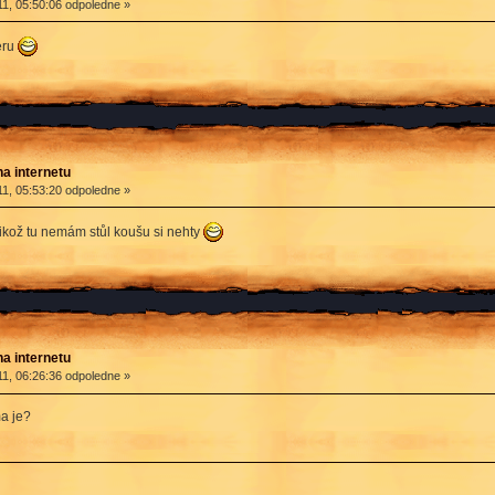
1, 05:50:06 odpoledne »
eru
na internetu
1, 05:53:20 odpoledne »
likož tu nemám stůl koušu si nehty
na internetu
1, 06:26:36 odpoledne »
a je?