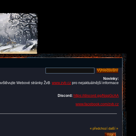
Novinky:
avštěvujte Webové stránky ŽvB
www.zvb.cz
pro nejaktuálnější informace
Discord:
https://discord.gg/NqqGcAA
www.facebook.com/zvb.cz
« předchozí
další »
TISK