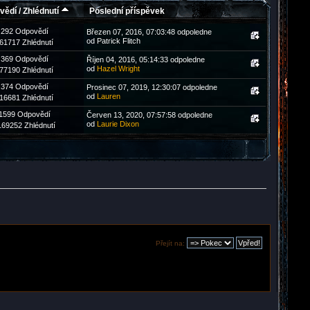
vědí
/
Zhlédnutí
Poslední příspěvek
292 Odpovědí
Březen 07, 2016, 07:03:48 odpoledne
od Patrick Flitch
61717 Zhlédnutí
369 Odpovědí
Říjen 04, 2016, 05:14:33 odpoledne
od
Hazel Wright
77190 Zhlédnutí
374 Odpovědí
Prosinec 07, 2019, 12:30:07 odpoledne
od
Lauren
16681 Zhlédnutí
1599 Odpovědí
Červen 13, 2020, 07:57:58 odpoledne
od
Laurie Dixon
169252 Zhlédnutí
Přejít na: