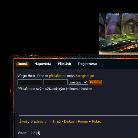
Domů
Nápověda
Přihlásit
Registrovat
Vítejte
Host
. Prosím
přihlašte se
nebo
zaregistrujte
.
Přihlašte se svým uživatelským jménem a heslem.
Život v Bradavicích
»
Hráči - Diskuzni Forum
»
Pokec
Stran:
1
2
3
[
4
]