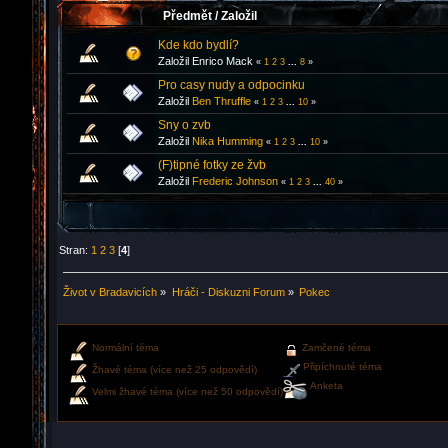
Předmět
/
Založil
Kde kdo bydlí?
Založil Enrico Mack
«
1
2
3
...
8
»
Pro casy nudy a odpocinku
Založil
Ben Thruffle
«
1
2
3
...
10
»
Sny o zvb
Založil
Nika Humming
«
1
2
3
...
10
»
(F)tipné fotky ze žvb
Založil
Frederic Johnson
«
1
2
3
...
40
»
Stran:
1
2
3
[
4
]
Život v Bradavicích
»
Hráči - Diskuzni Forum
»
Pokec
Normální téma
Zamčené téma
Připíchnuté téma
Žhavé téma (více než 25 odpovědí)
Anketa
Velmi žhavé téma (více než 50 odpovědí)