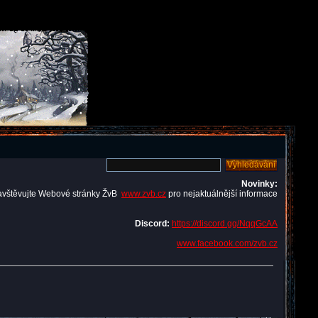
Novinky:
avštěvujte Webové stránky ŽvB
www.zvb.cz
pro nejaktuálnější informace
Discord:
https://discord.gg/NqqGcAA
www.facebook.com/zvb.cz