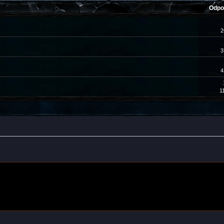
Odpo
2
3
4
1