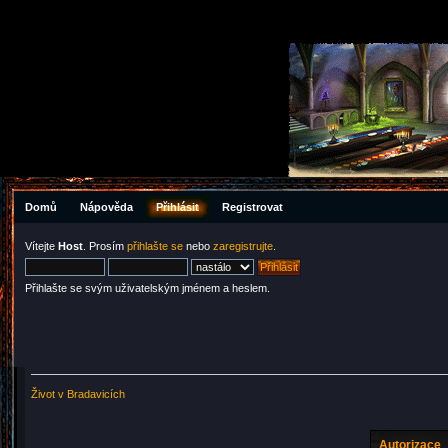
Domů
Nápověda
Přihlásit
Registrovat
Vítejte
Host
. Prosím
přihlašte se
nebo
zaregistrujte
.
Přihlašte se svým uživatelským jménem a heslem.
Život v Bradavicích
Autorizace