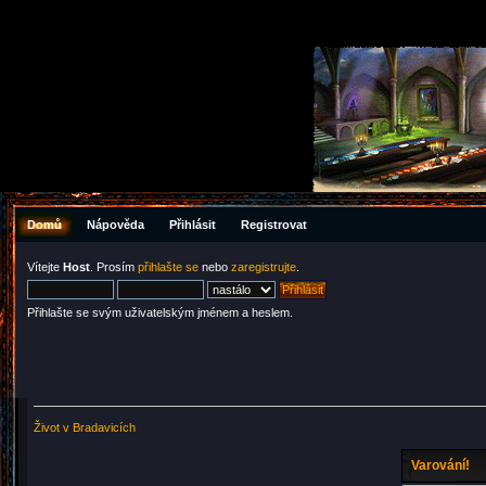
Domů
Nápověda
Přihlásit
Registrovat
Vítejte
Host
. Prosím
přihlašte se
nebo
zaregistrujte
.
Přihlašte se svým uživatelským jménem a heslem.
Život v Bradavicích
Varování!