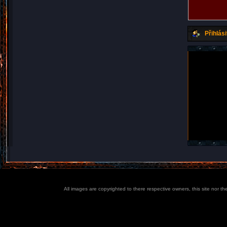
Přihlási
All images are copyrighted to there respective owners, this site nor t