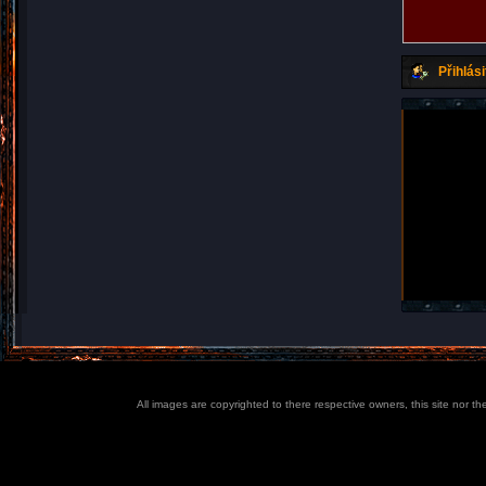
Přihlási
All images are copyrighted to there respective owners, this site nor t