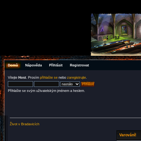
Domů
Nápověda
Přihlásit
Registrovat
Vítejte
Host
. Prosím
přihlašte se
nebo
zaregistrujte
.
Přihlašte se svým uživatelským jménem a heslem.
Život v Bradavicích
Varování!