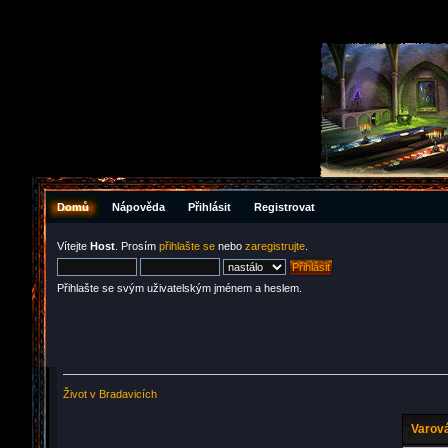
Domů
Nápověda
Přihlásit
Registrovat
Vítejte
Host
. Prosím
přihlašte se
nebo
zaregistrujte
.
Přihlašte se svým uživatelským jménem a heslem.
Život v Bradavicích
Varová