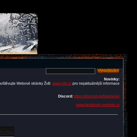
Novinky:
avštěvujte Webové stránky ŽvB
www.zvb.cz
pro nejaktuálnější informace
Discord:
https://discord.gg/NqqGcAA
www.facebook.com/zvb.cz