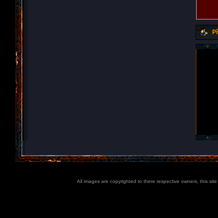
Př
All images are copyrighted to there respective owners, this sit