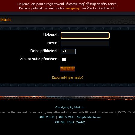
Litujeme, ale pouze registrovaní uživatelé mají přístup do této sekce.
Prosím, přihlašte se níže nebo
zaregistujte
na Život v Bradavicích.
ihlásit
Uživatel:
Heslo:
Doba přihlášení:
Zůstat stále přihlášen:
Zapomněli jste heslo?
Catalysm, by Akyhne
e nor the themes author are in any way affiliated or linked with Blizzard Entertainment, WOW: Cata
SMF 2.0.15
|
SMF © 2015
,
Simple Machines
XHTML
RSS
WAP2