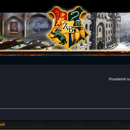
Pravidelně n
ní!