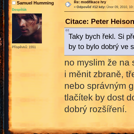
Re: modifikace hry
Samuel Humming
«
Odpověď #12 kdy:
Únor 09, 2010, 10:
Dospělák
Citace: Peter Heiso
Taky bych řekl. Si 
by to bylo dobrý ve s
Příspěvků: 1551
no myslim že na s
i měnit zbraně, t
nebo správným g
tlačítek by dost 
dobrý rozšíření.