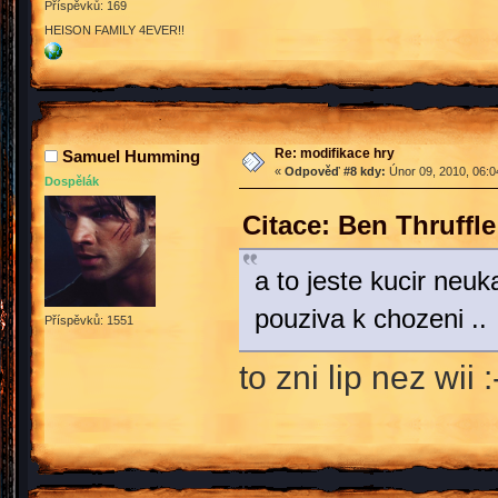
Příspěvků: 169
HEISON FAMILY 4EVER!!
Re: modifikace hry
Samuel Humming
«
Odpověď #8 kdy:
Únor 09, 2010, 06:0
Dospělák
Citace: Ben Thruffl
a to jeste kucir neu
pouziva k chozeni ..
Příspěvků: 1551
to zni lip nez wii 