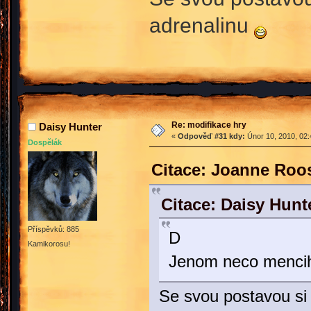
adrenalinu
Re: modifikace hry
Daisy Hunter
«
Odpověď #31 kdy:
Únor 10, 2010, 02:
Dospělák
Citace: Joanne Roo
Citace: Daisy Hunt
Příspěvků: 885
D
Kamikorosu!
Jenom neco menc
Se svou postavou si 