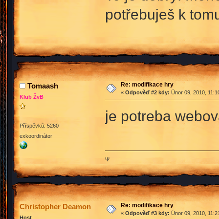
potřebuješ k tom
Re: modifikace hry
Tomaash
«
Odpověď #2 kdy:
Únor 09, 2010, 11:1
Klub ŽvB
je potreba webov
Příspěvků: 5260
exkoordinátor
Ψ
Re: modifikace hry
Christopher Deamon
«
Odpověď #3 kdy:
Únor 09, 2010, 11:2
Host