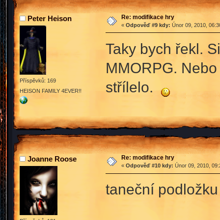
Re: modifikace hry
Peter Heison
«
Odpověď #9 kdy:
Únor 09, 2010, 06:3
Taky bych řekl. S
MMORPG. Nebo by t
Příspěvků: 169
střílelo.
HEISON FAMILY 4EVER!!
Re: modifikace hry
Joanne Roose
«
Odpověď #10 kdy:
Únor 09, 2010, 09:
taneční podložku