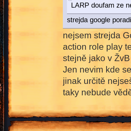
LARP doufam ze nej
strejda google porad
nejsem strejda Go
action role play 
stejně jako v ŽvB
Jen nevim kde se
jinak určitě nejs
taky nebude věd