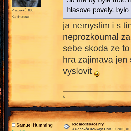
hlasove povely. bylo
Příspěvků: 885
Kamikorosu!
ja nemyslim i s ti
neprozkoumal za 
sebe skoda ze to
hra zajimava jen
vyslovit
Đ
Re: modifikace hry
Samuel Humming
«
Odpověď #26 kdy:
Únor 10, 2010, 01: