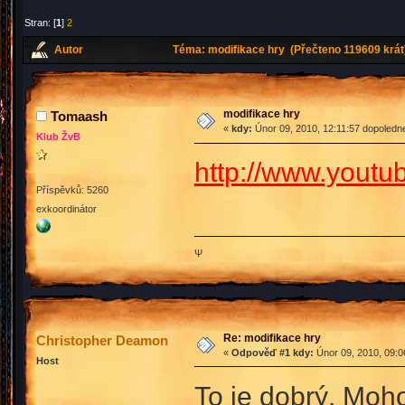
Stran: [
1
]
2
Autor
Téma: modifikace hry (Přečteno 119609 krát
modifikace hry
Tomaash
«
kdy:
Únor 09, 2010, 12:11:57 dopoledn
Klub ŽvB
http://www.yout
Příspěvků: 5260
exkoordinátor
Ψ
Re: modifikace hry
Christopher Deamon
«
Odpověď #1 kdy:
Únor 09, 2010, 09:0
Host
To je dobrý. Moh