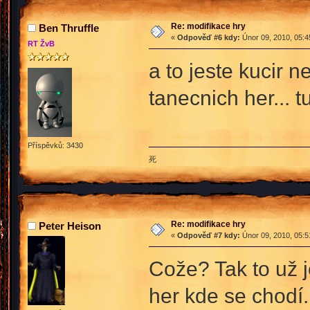
Re: modifikace hry
Ben Thruffle
«
Odpověď #6 kdy:
Únor 09, 2010, 05:4
RT ŽvB
a to jeste kucir
tanecnich her... t
Příspěvků: 3430
死
Re: modifikace hry
Peter Heison
«
Odpověď #7 kdy:
Únor 09, 2010, 05:5
Cože? Tak to už j
her kde se chodí