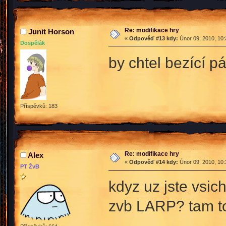
Re: modifikace hry
Junit Horson
«
Odpověď #13 kdy:
Únor 09, 2010, 10:
Dospělák
by chtel bezící 
Příspěvků: 183
Re: modifikace hry
Alex
«
Odpověď #14 kdy:
Únor 09, 2010, 10:
PT ŽvB
kdyz uz jste vsic
zvb LARP? tam to