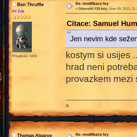
Re: modifikace hry
Ben Thruffle
«
Odpověď #18 kdy:
Únor 09, 2010, 11:
RT ŽvB
Citace: Samuel Hum
Jen nevim kde sežen
kostym si usijes .
Příspěvků: 3430
hrad neni potreb
provazkem mezi
死
Re: modifikace hry
Thomas Algarov