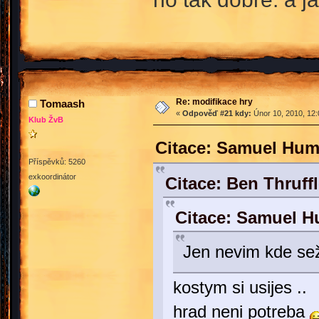
Re: modifikace hry
Tomaash
«
Odpověď #21 kdy:
Únor 10, 2010, 12:
Klub ŽvB
Citace: Samuel Hum
Příspěvků: 5260
exkoordinátor
Citace: Ben Thruff
Citace: Samuel H
Jen nevim kde sež
kostym si usijes ..
hrad neni potreba