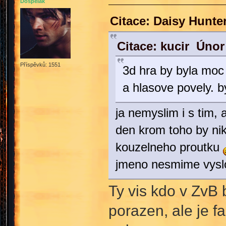
Dospělák
Citace: Daisy Hunte
Citace: kucir Únor
Příspěvků: 1551
3d hra by byla moc
a hlasove povely. b
ja nemyslim i s tim,
den krom toho by nik
kouzelneho proutku
jmeno nesmime vysl
Ty vis kdo v ZvB 
porazen, ale je 