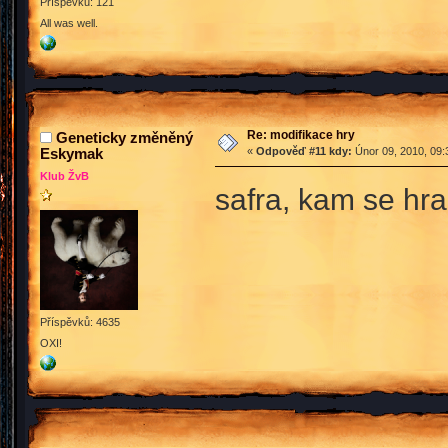
Příspěvků: 121
All was well.
Re: modifikace hry
Geneticky změněný
Eskymak
«
Odpověď #11 kdy:
Únor 09, 2010, 09:
Klub ŽvB
safra, kam se hr
Příspěvků: 4635
OXI!