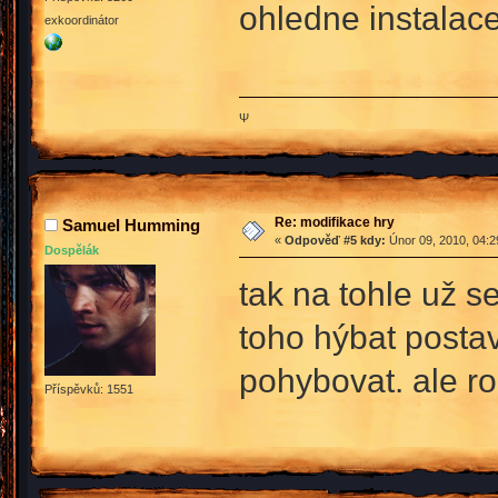
ohledne instalace
exkoordinátor
Ψ
Re: modifikace hry
Samuel Humming
«
Odpověď #5 kdy:
Únor 09, 2010, 04:2
Dospělák
tak na tohle už s
toho hýbat posta
pohybovat. ale ro
Příspěvků: 1551