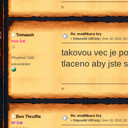
Đ
Re: modifikace hry
Tomaash
«
Odpověď #28 kdy:
Únor 10, 2010, 02:
Klub ŽvB
takovou vec je po
Příspěvků: 5260
tlaceno aby jste
exkoordinátor
Ψ
Re: modifikace hry
Ben Thruffle
«
Odpověď #29 kdy:
Únor 10, 2010, 02:
RT ŽvB