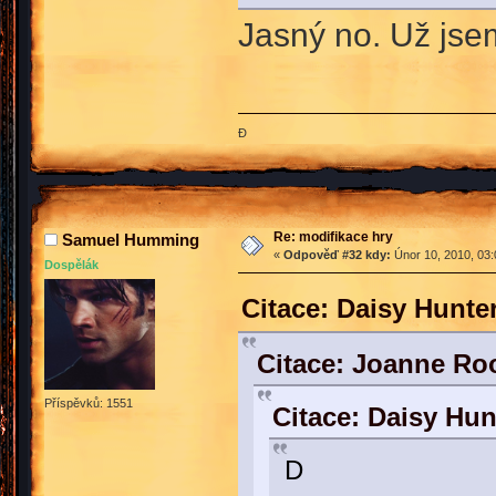
Jasný no. Už jse
Đ
Re: modifikace hry
Samuel Humming
«
Odpověď #32 kdy:
Únor 10, 2010, 03:
Dospělák
Citace: Daisy Hunte
Citace: Joanne Ro
Příspěvků: 1551
Citace: Daisy Hun
D