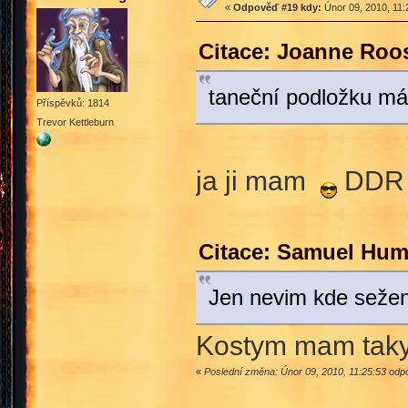
«
Odpověď #19 kdy:
Únor 09, 2010, 11:
Citace: Joanne Roo
taneční podložku má
Příspěvků: 1814
Trevor Kettleburn
ja ji mam
DDR 
Citace: Samuel Hum
Jen nevim kde sežen
Kostym mam taky,
«
Poslední změna: Únor 09, 2010, 11:25:53 od