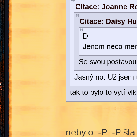
Citace: Joanne R
Citace: Daisy H
D
Jenom neco me
Se svou postavou 
Jasný no. Už jsem
tak to bylo to vytí v
nebylo :-P :-P šl