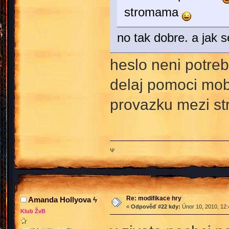
stromama
no tak dobre. a jak 
heslo neni potre
delaj pomoci mo
provazku mezi 
Ψ
Re: modifikace hry
Amanda Hollyova ϟ
«
Odpověď #22 kdy:
Únor 10, 2010, 12:
Klub ŽvB