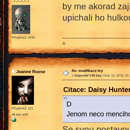
by me akorad zaj
upichali ho hulko
Příspěvků: 3430
死
Re: modifikace hry
Joanne Roose
«
Odpověď #30 kdy:
Únor 10, 2010, 02:
Citace: Daisy Hunte
D
Příspěvků: 121
Jenom neco mencih
All was well.
Se svou postavou 