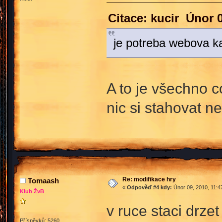
Citace: kucir Únor 
je potreba webova k
A to je všechno c
nic si stahovat 
Re: modifikace hry
Tomaash
«
Odpověď #4 kdy:
Únor 09, 2010, 11:4
Klub ŽvB
v ruce staci drze
Příspěvků: 5260