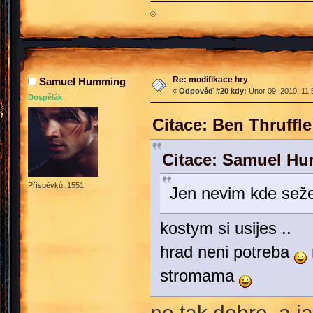
®
Re: modifikace hry
Samuel Humming
«
Odpověď #20 kdy:
Únor 09, 2010, 11:
Dospělák
Citace: Ben Thruffl
Citace: Samuel Hu
Příspěvků: 1551
Jen nevim kde seže
kostym si usijes ..
hrad neni potreba
stromama
no tak dobre. a j