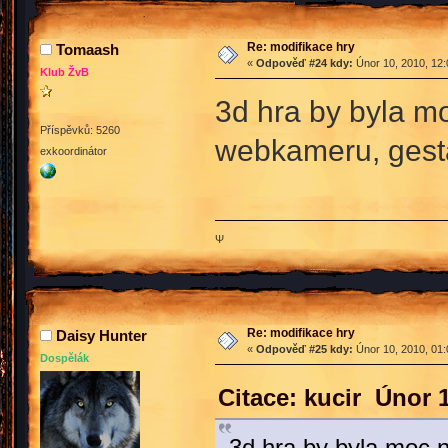
Re: modifikace hry
Tomaash
«
Odpověď #24 kdy:
Únor 10, 2010, 12:
Klub ŽvB
3d hra by byla m
Příspěvků: 5260
webkameru, gesta
exkoordinátor
Ψ
Re: modifikace hry
Daisy Hunter
«
Odpověď #25 kdy:
Únor 10, 2010, 01:
Dospělák
Citace: kucir Únor 
3d hra by byla moc 