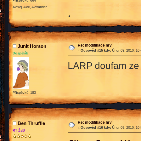
Příspěvků: 664
Alexej, Alec, Alexander..
▲
Re: modifikace hry
Junit Horson
«
Odpověď #15 kdy:
Únor 09, 2010, 10:
Dospělák
LARP doufam ze n
Příspěvků: 183
Re: modifikace hry
Ben Thruffle
«
Odpověď #16 kdy:
Únor 09, 2010, 10:
RT ŽvB