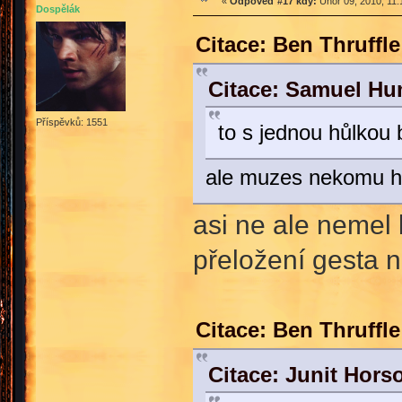
«
Odpověď #17 kdy:
Únor 09, 2010, 11:
Dospělák
Citace: Ben Thruffl
Citace: Samuel Hu
Příspěvků: 1551
to s jednou hůlkou 
ale muzes nekomu hu
asi ne ale nemel 
přeložení gesta n
Citace: Ben Thruffl
Citace: Junit Hors