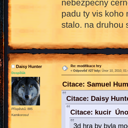
nebezpecny cern
padu ty vis koho 
stalo. na druhou
Re: modifikace hry
Daisy Hunter
«
Odpověď #27 kdy:
Únor 10, 2010, 01:
Dospělák
Citace: Samuel Hum
Citace: Daisy Hunt
Příspěvků: 885
Citace: kucir Úno
Kamikorosu!
3d hra by byla mo