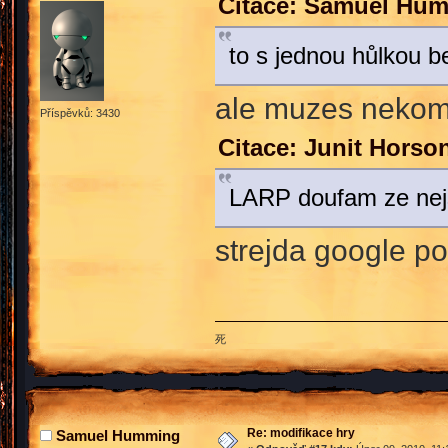
Citace: Samuel Hum
to s jednou hůlkou b
ale muzes nekomu
Příspěvků: 3430
Citace: Junit Horso
LARP doufam ze nejs
strejda google po
死
Re: modifikace hry
Samuel Humming