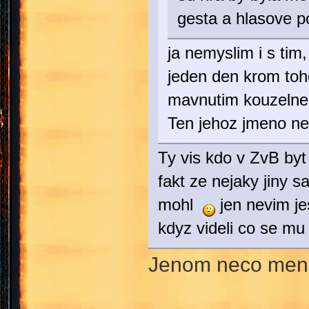
gesta a hlasove p
ja nemyslim i s tim
jeden den krom toho
mavnutim kouzelne
Ten jehoz jmeno n
Ty vis kdo v ZvB byt 
fakt ze nejaky jiny
mohl
jen nevim jes
kdyz videli co se m
Jenom neco men