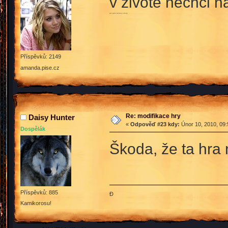
v zivote nechci n
asi jako textovy skoly
Příspěvků: 2149
amanda.pise.cz
Re: modifikace hry
Daisy Hunter
«
Odpověď #23 kdy:
Únor 10, 2010, 09:
Dospělák
Škoda, že ta hra
Příspěvků: 885
Đ
Kamikorosu!