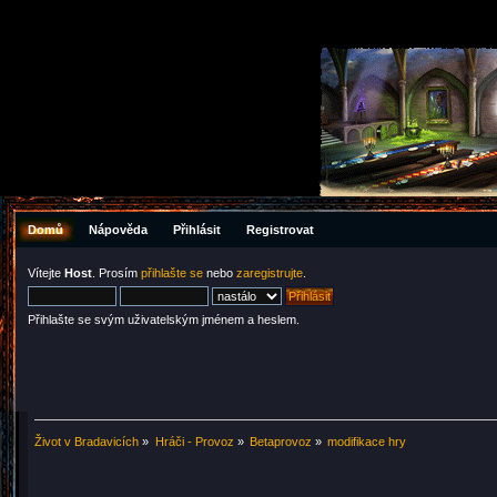
Domů
Nápověda
Přihlásit
Registrovat
Vítejte
Host
. Prosím
přihlašte se
nebo
zaregistrujte
.
Přihlašte se svým uživatelským jménem a heslem.
Život v Bradavicích
»
Hráči - Provoz
»
Betaprovoz
»
modifikace hry