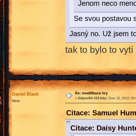
Jenom neco men
Se svou postavou s
Jasný no. Už jsem t
tak to bylo to vyt
Re: modifikace hry
Daniel Black
«
Odpověď #33 kdy:
Únor 10, 2010, 03:
Host
Citace: Samuel Hum
Citace: Daisy Hunt