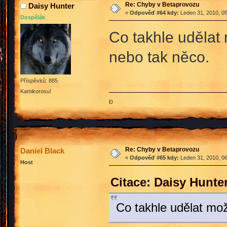
Re: Chyby v Betaprovozu
Daisy Hunter
«
Odpověď #64 kdy:
Leden 31, 2010, 05
Dospělák
Co takhle udělat
nebo tak něco.
Příspěvků: 885
Kamikorosu!
Đ
Re: Chyby v Betaprovozu
Daniel Black
«
Odpověď #65 kdy:
Leden 31, 2010, 06
Host
Citace: Daisy Hunte
Co takhle udělat mož