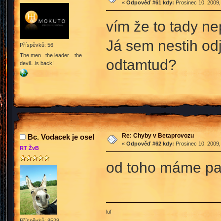
«
Odpověď #61 kdy:
Prosinec 10, 2009,
vím že to tady ne
Já sem nestih odj
Příspěvků: 56
The men...the leader....the
odtamtud?
devil...is back!
Re: Chyby v Betaprovozu
Bc. Vodacek je osel
«
Odpověď #62 kdy:
Prosinec 10, 2009,
RT ŽvB
od toho máme p
luf
Příspěvků: 8529