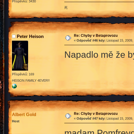
Příspěvků: 3430
死
Re: Chyby v Betaprovozu
Peter Heison
«
Odpověď #46 kdy:
Listopad 15, 2009,
Napadlo mě že by 
Příspěvků: 169
HEISON FAMILY 4EVER!!
Re: Chyby v Betaprovozu
Albert Gold
«
Odpověď #47 kdy:
Listopad 15, 2009,
Host
madam Pomfreyová