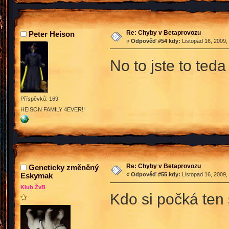
Re: Chyby v Betaprovozu
Peter Heison
«
Odpověď #54 kdy:
Listopad 16, 2009,
No to jste to ted
Příspěvků: 169
HEISON FAMILY 4EVER!!
Re: Chyby v Betaprovozu
Geneticky změněný
Eskymak
«
Odpověď #55 kdy:
Listopad 16, 2009,
Klub ŽvB
Kdo si počká ten