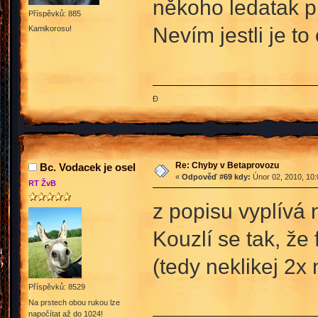
někoho ledatak pí
Příspěvků: 885
Nevím jestli je t
Kamikorosu!
Đ
Re: Chyby v Betaprovozu
Bc. Vodacek je osel
«
Odpověď #69 kdy:
Únor 02, 2010, 10:
RT ŽvB
z popisu vyplívá 
Kouzlí se tak, že
(tedy neklikej 2x
Příspěvků: 8529
Na prstech obou rukou lze
napočítat až do 1024!