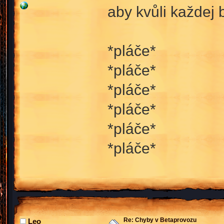
aby kvůli každej 
*pláče*
*pláče*
*pláče*
*pláče*
*pláče*
*pláče*
Re: Chyby v Betaprovozu
Leo