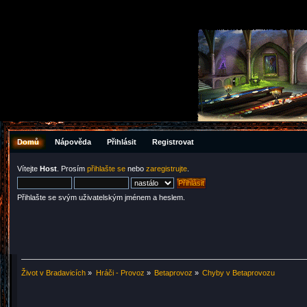
Domů
Nápověda
Přihlásit
Registrovat
Vítejte
Host
. Prosím
přihlašte se
nebo
zaregistrujte
.
Přihlašte se svým uživatelským jménem a heslem.
Život v Bradavicích
»
Hráči - Provoz
»
Betaprovoz
»
Chyby v Betaprovozu