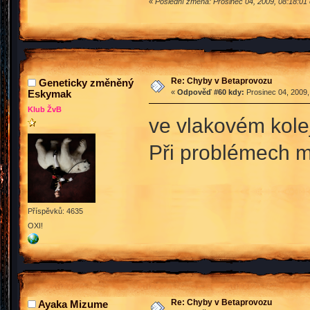
«
Poslední změna: Prosinec 04, 2009, 08:18:01 
Re: Chyby v Betaprovozu
Geneticky změněný
Eskymak
«
Odpověď #60 kdy:
Prosinec 04, 2009,
Klub ŽvB
ve vlakovém kolej
Při problémech 
Příspěvků: 4635
OXI!
Re: Chyby v Betaprovozu
Ayaka Mizume