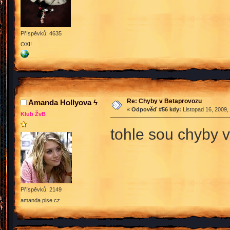
Příspěvků: 4635
OXI!
Re: Chyby v Betaprovozu
Amanda Hollyova ϟ
«
Odpověď #56 kdy:
Listopad 16, 2009,
Klub ŽvB
tohle sou chyby v
Příspěvků: 2149
amanda.pise.cz