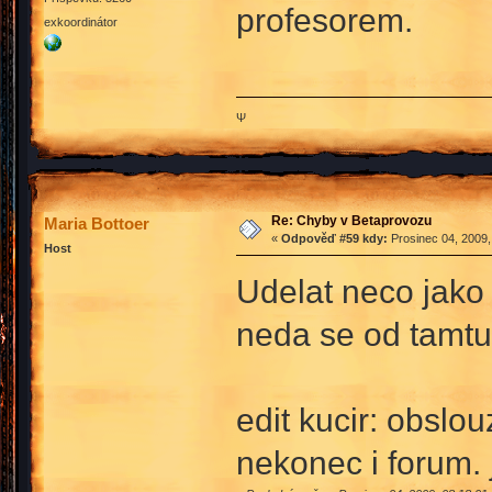
profesorem.
exkoordinátor
Ψ
Re: Chyby v Betaprovozu
Maria Bottoer
«
Odpověď #59 kdy:
Prosinec 04, 2009,
Host
Udelat neco ja
neda se od tamtu
edit kucir: obsl
nekonec i forum. 