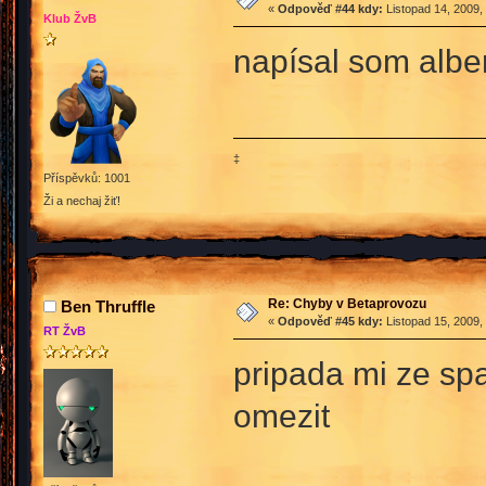
«
Odpověď #44 kdy:
Listopad 14, 2009,
Klub ŽvB
napísal som albe
‡
Příspěvků: 1001
Ži a nechaj žiť!
Re: Chyby v Betaprovozu
Ben Thruffle
«
Odpověď #45 kdy:
Listopad 15, 2009,
RT ŽvB
pripada mi ze spa
omezit