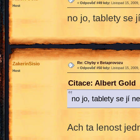
«
Odpověď #49 kdy:
Listopad 15, 2009,
Host
no jo, tablety se 
Re: Chyby v Betaprovozu
ZakerinSisio
«
Odpověď #50 kdy:
Listopad 15, 2009,
Host
Citace: Albert Gold
no jo, tablety se jí n
Ach ta lenost jed