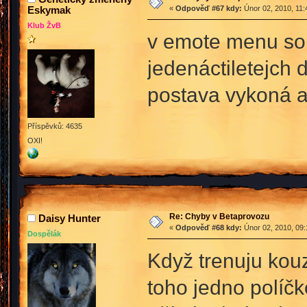
Eskymak
«
Odpověď #67 kdy:
Únor 02, 2010, 11:
Klub ŽvB
v emote menu sou 
jedenáctiletejch 
postava vykoná 
Příspěvků: 4635
OXI!
Re: Chyby v Betaprovozu
Daisy Hunter
«
Odpověď #68 kdy:
Únor 02, 2010, 09:
Dospělák
Když trenuju kouz
toho jedno políčk