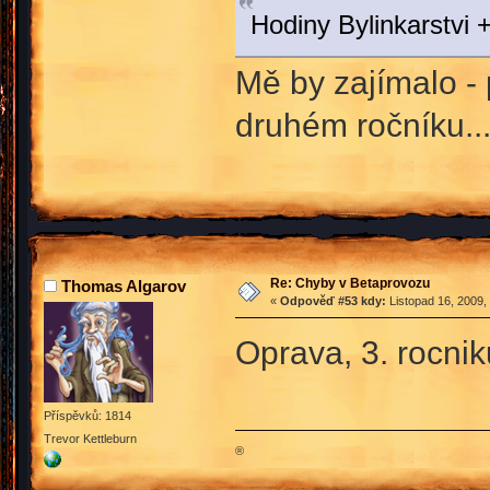
Hodiny Bylinkarstvi +
Mě by zajímalo - 
druhém ročníku..
Re: Chyby v Betaprovozu
Thomas Algarov
«
Odpověď #53 kdy:
Listopad 16, 2009,
Oprava, 3. rocni
Příspěvků: 1814
Trevor Kettleburn
®