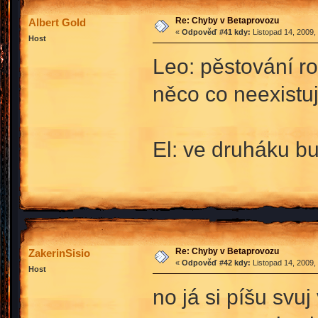
Re: Chyby v Betaprovozu
Albert Gold
«
Odpověď #41 kdy:
Listopad 14, 2009,
Host
Leo: pěstování ro
něco co neexistuj
El: ve druháku bu
Re: Chyby v Betaprovozu
ZakerinSisio
«
Odpověď #42 kdy:
Listopad 14, 2009,
Host
no já si píšu svuj