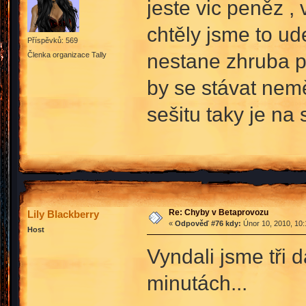
jeste vic peněz ,
chtěly jsme to ud
Příspěvků: 569
nestane zhruba p
Členka organizace Tally
by se stávat nemě
sešitu taky je na
Re: Chyby v Betaprovozu
Lily Blackberry
«
Odpověď #76 kdy:
Únor 10, 2010, 10:
Host
Vyndali jsme tři d
minutách...