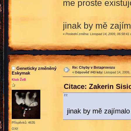
me proste existu
jinak by mě zají
«
Poslední změna: Listopad 14, 2009, 06:58:41 
Re: Chyby v Betaprovozu
Geneticky změněný
Eskymak
«
Odpověď #43 kdy:
Listopad 14, 2009,
Klub ŽvB
Citace: Zakerin Sis
jinak by mě zajímal
Příspěvků: 4635
OXI!