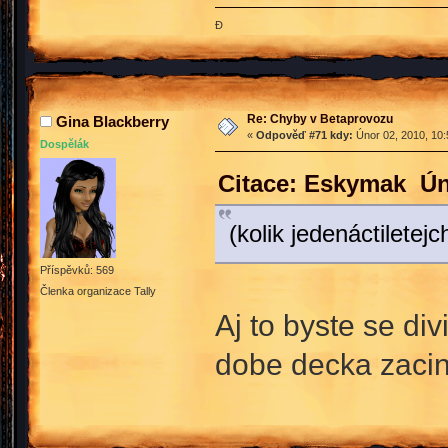
Đ
Re: Chyby v Betaprovozu
Gina Blackberry
«
Odpověď #71 kdy:
Únor 02, 2010, 10:
Dospělák
Citace: Eskymak Ún
(kolik jedenáctiletej
Příspěvků: 569
Členka organizace Tally
Aj to byste se div
dobe decka zacin