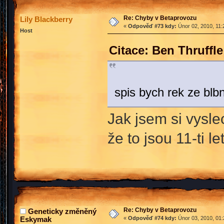
Re: Chyby v Betaprovozu
Lily Blackberry
«
Odpověď #73 kdy:
Únor 02, 2010, 11:
Host
Citace: Ben Thruffl
spis bych rek ze blb
Jak jsem si vysle
že to jsou 11-ti let
Re: Chyby v Betaprovozu
Geneticky změněný
Eskymak
«
Odpověď #74 kdy:
Únor 03, 2010, 01: