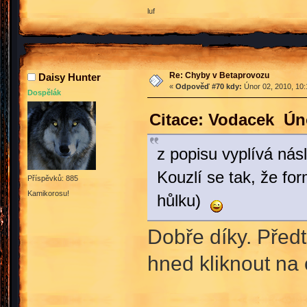
luf
Re: Chyby v Betaprovozu
Daisy Hunter
«
Odpověď #70 kdy:
Únor 02, 2010, 10:
Dospělák
Citace: Vodacek Úno
z popisu vyplívá násl
Kouzlí se tak, že for
Příspěvků: 885
Kamikorosu!
hůlku)
Dobře díky. Předt
hned kliknout na 