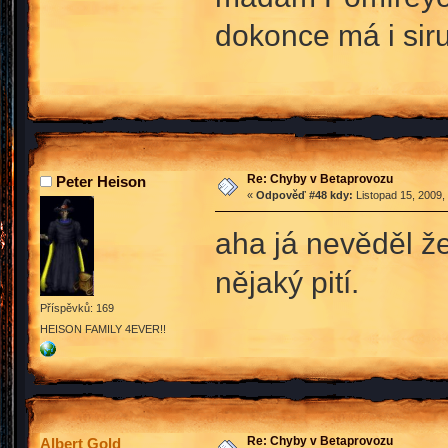
dokonce má i sir
Re: Chyby v Betaprovozu
Peter Heison
«
Odpověď #48 kdy:
Listopad 15, 2009,
aha já nevěděl že
nějaký pití.
Příspěvků: 169
HEISON FAMILY 4EVER!!
Re: Chyby v Betaprovozu
Albert Gold