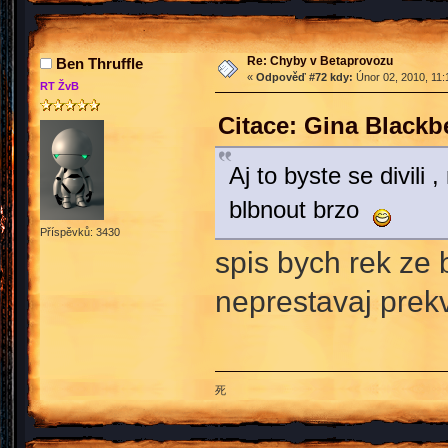
Re: Chyby v Betaprovozu
Ben Thruffle
«
Odpověď #72 kdy:
Únor 02, 2010, 11:
RT ŽvB
Citace: Gina Blackb
Aj to byste se divili
blbnout brzo
Příspěvků: 3430
spis bych rek ze 
neprestavaj prek
死