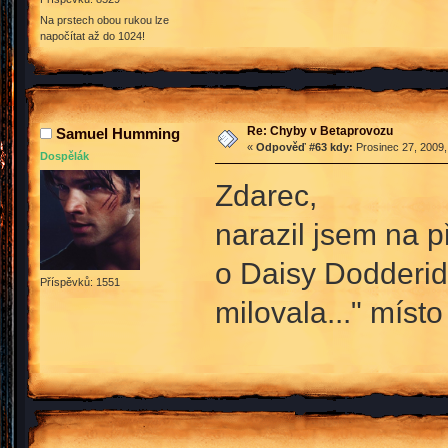
Na prstech obou rukou lze
napočítat až do 1024!
Re: Chyby v Betaprovozu
Samuel Humming
«
Odpověď #63 kdy:
Prosinec 27, 2009,
Dospělák
Zdarec,
narazil jsem na p
o Daisy Dodderidg
Příspěvků: 1551
milovala..." místo