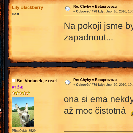
Re: Chyby v Betaprovozu
Lily Blackberry
«
Odpověď #78 kdy:
Únor 10, 2010, 10:
Host
Na pokoji jsme b
zapadnout...
Re: Chyby v Betaprovozu
Bc. Vodacek je osel
«
Odpověď #79 kdy:
Únor 10, 2010, 10:
RT ŽvB
ona si ema nekdy
až moc čistotná
Příspěvků: 8529