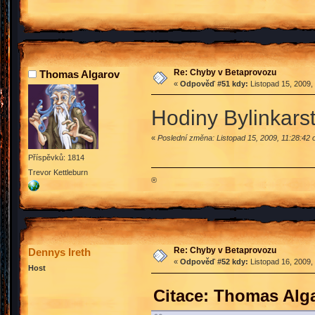
Re: Chyby v Betaprovozu
Thomas Algarov
«
Odpověď #51 kdy:
Listopad 15, 2009,
Hodiny Bylinkarstv
«
Poslední změna: Listopad 15, 2009, 11:28:42 
Příspěvků: 1814
Trevor Kettleburn
®
Re: Chyby v Betaprovozu
Dennys Ireth
«
Odpověď #52 kdy:
Listopad 16, 2009,
Host
Citace: Thomas Alga