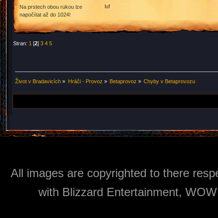
luf
Na prstech obou rukou lze
napočítat až do 1024!
Stran:
1
[
2
]
3
4
5
Život v Bradavicích
»
Hráči - Provoz
»
Betaprovoz
»
Chyby v Betaprovozu
All images are copyrighted to there respe
with Blizzard Entertainment, WOW: 