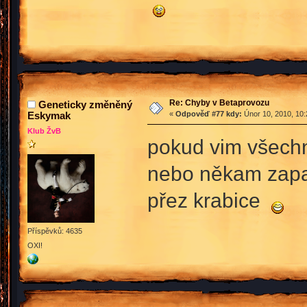
Re: Chyby v Betaprovozu
Geneticky změněný
Eskymak
«
Odpověď #77 kdy:
Únor 10, 2010, 10:
Klub ŽvB
pokud vim všechny
nebo někam zapad
přez krabice
Příspěvků: 4635
OXI!