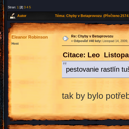
Stran:
1
[
2
]
3
4
5
Autor
Téma: Chyby v Betaprovozu (Přečteno 25741
Re: Chyby v Betaprovozu
Eleanor Robinson
«
Odpověď #40 kdy:
Listopad 14, 2009,
Host
Citace: Leo Listopa
pestovanie rastlín tu
tak by bylo potře