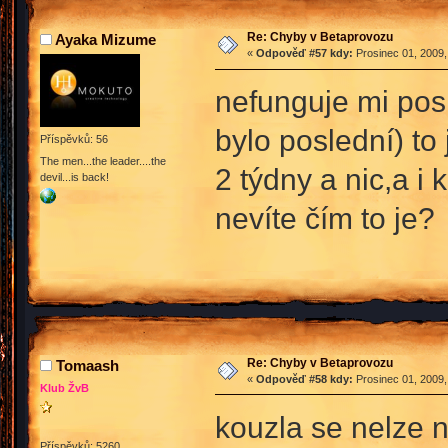
Re: Chyby v Betaprovozu
Ayaka Mizume
«
Odpověď #57 kdy:
Prosinec 01, 2009,
nefunguje mi pos
bylo poslední) t
Příspěvků: 56
The men...the leader....the
2 týdny a nic,a i 
devil...is back!
nevíte čím to je?
Re: Chyby v Betaprovozu
Tomaash
«
Odpověď #58 kdy:
Prosinec 01, 2009,
Klub ŽvB
kouzla se nelze na
Příspěvků: 5260