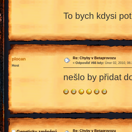
To bych kdysi po
Re: Chyby v Betaprovozu
plocan
«
Odpověď #66 kdy:
Únor 02, 2010, 06:
Host
nešlo by přidat
Re: Chyby v Betaprovozu
Geneticky změněný