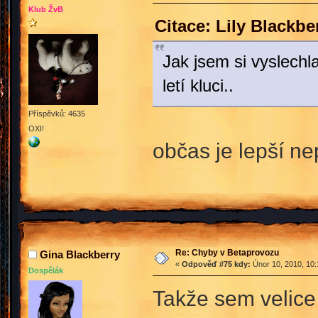
Klub ŽvB
Citace: Lily Blackb
Jak jsem si vyslechla
letí kluci..
Příspěvků: 4635
OXI!
občas je lepší n
Re: Chyby v Betaprovozu
Gina Blackberry
«
Odpověď #75 kdy:
Únor 10, 2010, 10:
Dospělák
Takže sem velice