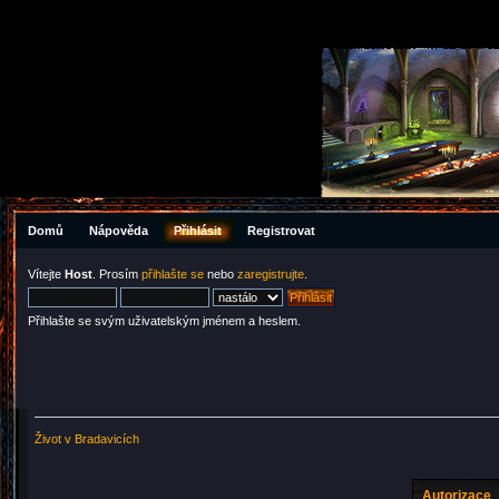
Domů
Nápověda
Přihlásit
Registrovat
Vítejte
Host
. Prosím
přihlašte se
nebo
zaregistrujte
.
Přihlašte se svým uživatelským jménem a heslem.
Život v Bradavicích
Autorizace