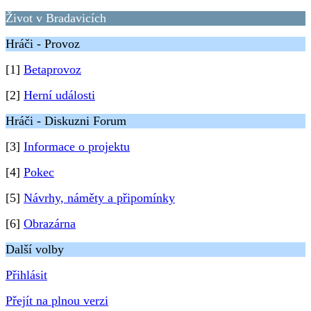
Život v Bradavicích
Hráči - Provoz
[1]
Betaprovoz
[2]
Herní události
Hráči - Diskuzni Forum
[3]
Informace o projektu
[4]
Pokec
[5]
Návrhy, náměty a připomínky
[6]
Obrazárna
Další volby
Přihlásit
Přejít na plnou verzi