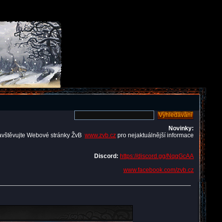
Novinky:
avštěvujte Webové stránky ŽvB
www.zvb.cz
pro nejaktuálnější informace
Discord:
https://discord.gg/NqqGcAA
www.facebook.com/zvb.cz