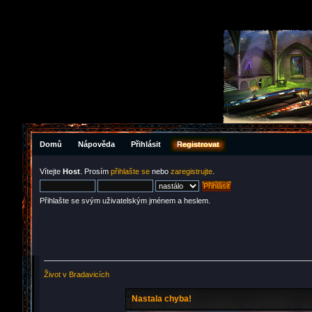
Domů
Nápověda
Přihlásit
Registrovat
Vítejte
Host
. Prosím
přihlašte se
nebo
zaregistrujte
.
Přihlašte se svým uživatelským jménem a heslem.
Život v Bradavicích
Nastala chyba!