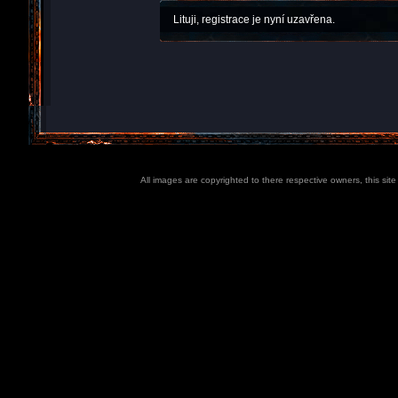
Lituji, registrace je nyní uzavřena.
All images are copyrighted to there respective owners, this sit