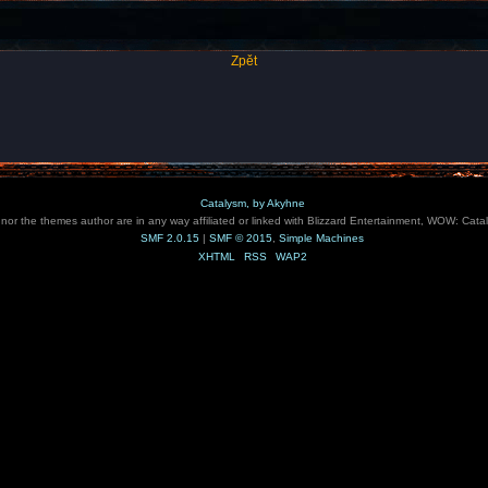
Zpět
Catalysm, by Akyhne
e nor the themes author are in any way affiliated or linked with Blizzard Entertainment, WOW: Cata
SMF 2.0.15
|
SMF © 2015
,
Simple Machines
XHTML
RSS
WAP2