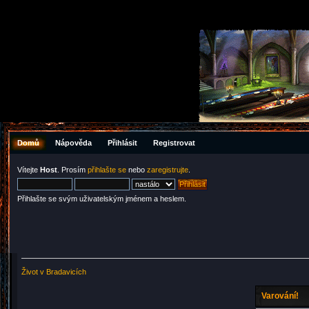
Domů
Nápověda
Přihlásit
Registrovat
Vítejte
Host
. Prosím
přihlašte se
nebo
zaregistrujte
.
Přihlašte se svým uživatelským jménem a heslem.
Život v Bradavicích
Varování!