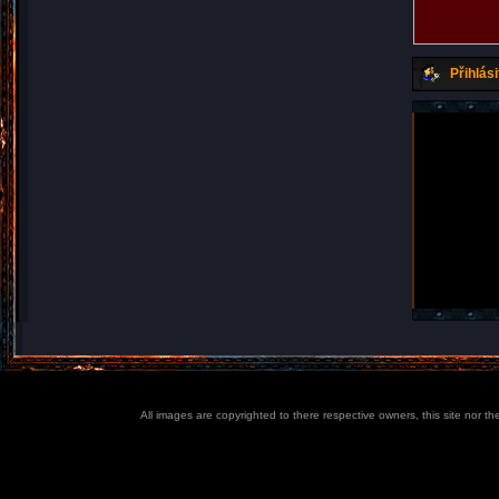
Přihlási
All images are copyrighted to there respective owners, this site nor t