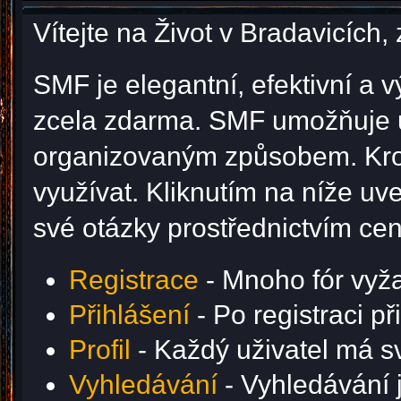
Vítejte na Život v Bradavicíc
SMF je elegantní, efektivní a v
zcela zdarma. SMF umožňuje u
organizovaným způsobem. Krom
využívat. Kliknutím na níže u
své otázky prostřednictvím ce
Registrace
- Mnoho fór vyžad
Přihlášení
- Po registraci p
Profil
- Každý uživatel má svů
Vyhledávání
- Vyhledávání j