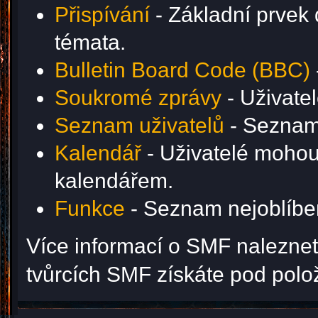
Přispívání
- Základní prvek 
témata.
Bulletin Board Code (BBC)
Soukromé zprávy
- Uživate
Seznam uživatelů
- Seznam 
Kalendář
- Uživatelé mohou 
kalendářem.
Funkce
- Seznam nejoblíben
Více informací o SMF nalezne
tvůrcích SMF získáte pod pol