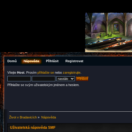
Domů
Nápověda
Přihlásit
Registrovat
Vítejte
Host
. Prosím
přihlašte se
nebo
zaregistrujte
.
Přihlašte se svým uživatelským jménem a heslem.
Život v Bradavicích
»
Nápověda
Uživatelská nápověda SMF