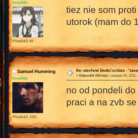
Dospělák
tiez nie som prot
utorok (mam do 1
Příspěvků: 69
Re: otevřené školicí schůze - "zav
Samuel Humming
«
Odpověď #24 kdy:
Listopad 26, 2011,
Dospělák
no od pondeli do 
praci a na zvb s
Příspěvků: 1551