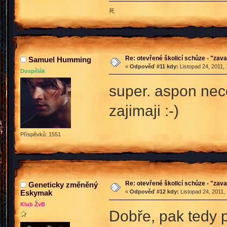
死
Re: otevřené školicí schůze - "zav
Samuel Humming
«
Odpověď #11 kdy:
Listopad 24, 2011, 
Dospělák
super. aspon neco
zajimaji :-)
Příspěvků: 1551
Re: otevřené školicí schůze - "zav
Geneticky změněný
Eskymak
«
Odpověď #12 kdy:
Listopad 24, 2011,
Klub ŽvB
Dobře, pak tedy p