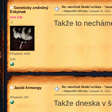
Re: otevřené školicí schůze - "zav
Geneticky změněný
Eskymak
«
Odpověď #25 kdy:
Listopad 26, 2011,
Klub ŽvB
Takže to necháme
Příspěvků: 4635
OXI!
Re: otevřené školicí schůze - "zav
Jacob Armongy
«
Odpověď #26 kdy:
Listopad 26, 2011,
Příspěvků: 207
Takže dneska v š