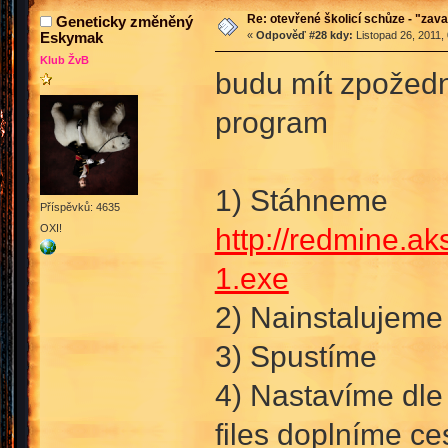
Re: otevřené školicí schůze - "zav
Geneticky změněný
Eskymak
«
Odpověď #28 kdy:
Listopad 26, 2011,
Klub ŽvB
budu mít zpožední
program
1) Stáhneme
Příspěvků: 4635
OXI!
http://redmine.a
1.exe
2) Nainstalujeme
3) Spustíme
4) Nastavíme dle 
files doplníme ce