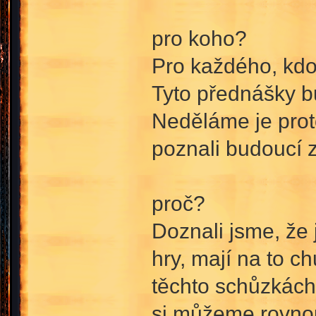
pro koho?
Pro každého, kdo 
Tyto přednášky bu
Neděláme je prot
poznali budoucí 
proč?
Doznali jsme, že 
hry, mají na to ch
těchto schůzkách 
si můžeme rovnou 