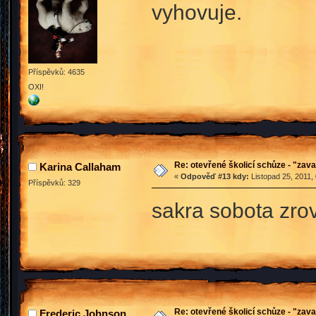
vyhovuje.
Příspěvků: 4635
OXI!
Re: otevřené školicí schůze - "zav
Karina Callaham
«
Odpověď #13 kdy:
Listopad 25, 2011,
Příspěvků: 329
sakra sobota zro
Re: otevřené školicí schůze - "zav
Frederic Johnson