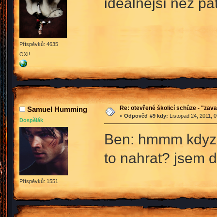
ideálnější než pá
Příspěvků: 4635
OXI!
Re: otevřené školicí schůze - "zav
Samuel Humming
«
Odpověď #9 kdy:
Listopad 24, 2011, 
Dospělák
Ben: hmmm kdyz t
to nahrat? jsem d
Příspěvků: 1551