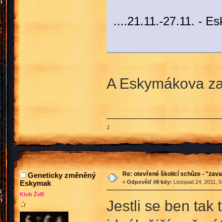
....21.11.-27.11. - E
A Eskymákova z
J
Re: otevřené školicí schůze - "zav
Geneticky změněný
Eskymak
«
Odpověď #8 kdy:
Listopad 24, 2011, 
Klub ŽvB
Jestli se ben tak 