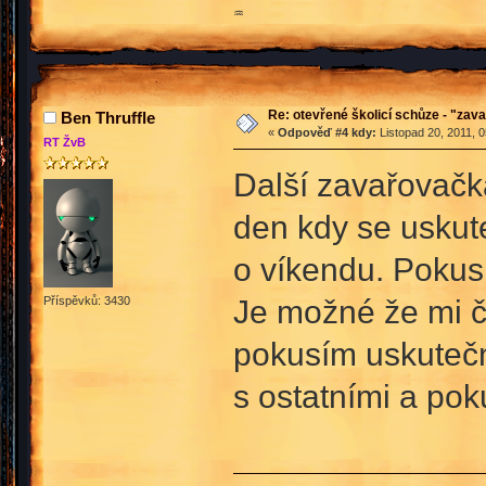
♒
Re: otevřené školicí schůze - "zav
Ben Thruffle
«
Odpověď #4 kdy:
Listopad 20, 2011, 
RT ŽvB
Další zavařovačk
den kdy se uskut
o víkendu. Pokus
Je možné že mi č
Příspěvků: 3430
pokusím uskutečni
s ostatními a po