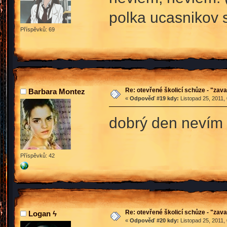
polka ucasnikov 
Příspěvků: 69
Re: otevřené školicí schůze - "zav
Barbara Montez
«
Odpověď #19 kdy:
Listopad 25, 2011,
dobrý den nevím 
Příspěvků: 42
Re: otevřené školicí schůze - "zav
Logan ϟ
«
Odpověď #20 kdy:
Listopad 25, 2011,