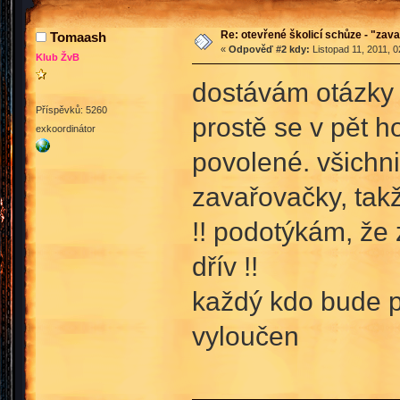
Re: otevřené školicí schůze - "zav
Tomaash
«
Odpověď #2 kdy:
Listopad 11, 2011, 0
Klub ŽvB
dostávám otázky 
Příspěvků: 5260
prostě se v pět h
exkoordinátor
povolené. všichn
zavařovačky, takž
!! podotýkám, že
dřív !!
každý kdo bude p
vyloučen