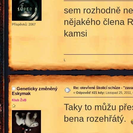
sem rozhodně ne a
nějakého člena RT
Příspěvků: 2067
kamsi
L
Re: otevřené školicí schůze - "zav
Geneticky změněný
Eskymak
«
Odpověď #21 kdy:
Listopad 25, 2011,
Klub ŽvB
Taky to můžu pře
bena rozehřátý.