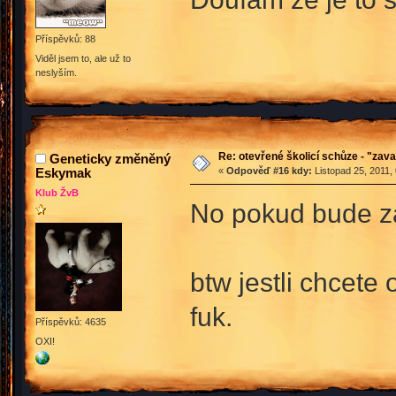
Příspěvků: 88
Viděl jsem to, ale už to
neslyším.
Re: otevřené školicí schůze - "zav
Geneticky změněný
Eskymak
«
Odpověď #16 kdy:
Listopad 25, 2011,
Klub ŽvB
No pokud bude záj
btw jestli chcete
fuk.
Příspěvků: 4635
OXI!