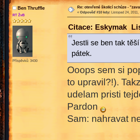
Re: otevřené školicí schůze - "zav
Ben Thruffle
«
Odpověď #10 kdy:
Listopad 24, 2011,
RT ŽvB
Citace: Eskymak Lis
Jestli se ben tak těší
pátek.
Příspěvků: 3430
Ooops sem si pop
to upravil?!). Ta
udelam pristi tej
Pardon
Sam: nahravat n