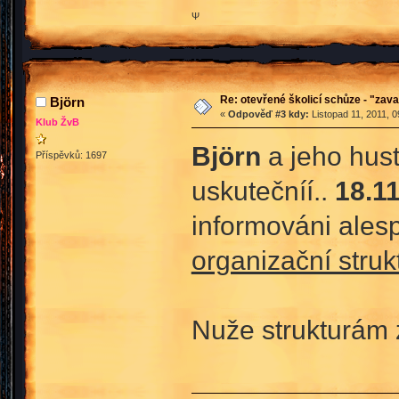
Ψ
Re: otevřené školicí schůze - "zav
Björn
«
Odpověď #3 kdy:
Listopad 11, 2011, 0
Klub ŽvB
Björn
a jeho hus
Příspěvků: 1697
uskutečníí..
18.11
informováni ale
organizační stru
Nuže strukturám 