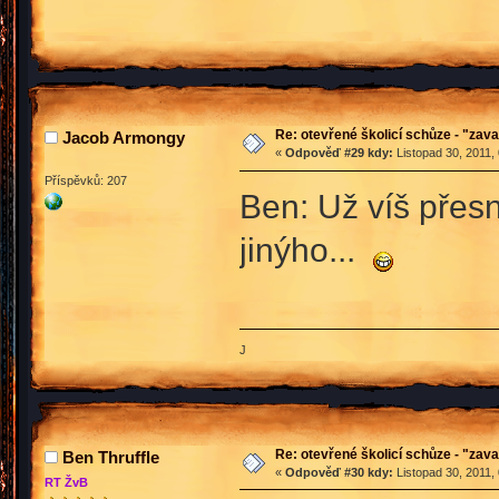
Re: otevřené školicí schůze - "zav
Jacob Armongy
«
Odpověď #29 kdy:
Listopad 30, 2011,
Příspěvků: 207
Ben: Už víš přes
jinýho...
J
Re: otevřené školicí schůze - "zav
Ben Thruffle
«
Odpověď #30 kdy:
Listopad 30, 2011,
RT ŽvB