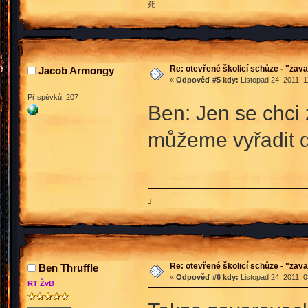
死
Re: otevřené školicí schůze - "zav
Jacob Armongy
«
Odpověď #5 kdy:
Listopad 24, 2011, 1
Příspěvků: 207
Ben: Jen se chci 
můžeme vyřadit 
J
Re: otevřené školicí schůze - "zav
Ben Thruffle
«
Odpověď #6 kdy:
Listopad 24, 2011, 
RT ŽvB