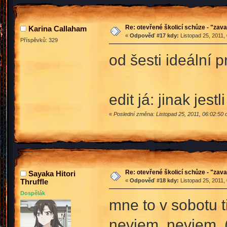
Re: otevřené školicí schůze - "zav
Karina Callaham
«
Odpověď #17 kdy:
Listopad 25, 2011,
Příspěvků: 329
od šesti ideální 
edit já: jinak je
«
Poslední změna: Listopad 25, 2011, 06:02:50 
Re: otevřené školicí schůze - "zav
Sayaka Hitori
Thruffle
«
Odpověď #18 kdy:
Listopad 25, 2011,
Dospělák
mne to v sobotu t
neviem, neviem. (