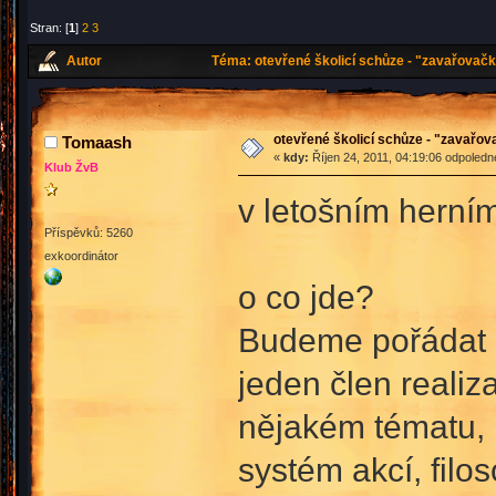
Stran: [
1
]
2
3
Autor
Téma: otevřené školicí schůze - "zavařovačk
otevřené školicí schůze - "zavařo
Tomaash
«
kdy:
Říjen 24, 2011, 04:19:06 odpoledn
Klub ŽvB
v letošním herní
Příspěvků: 5260
exkoordinátor
o co jde?
Budeme pořádat k
jeden člen realiz
nějakém tématu, k
systém akcí, filos