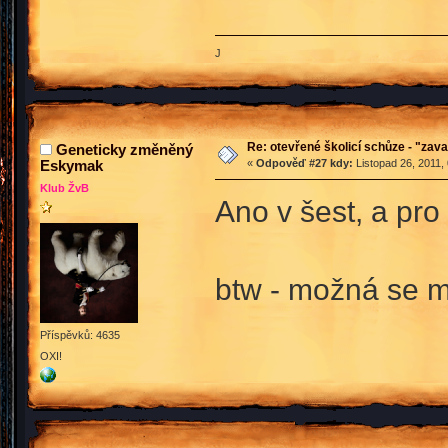
J
Re: otevřené školicí schůze - "zav
Geneticky změněný
Eskymak
«
Odpověď #27 kdy:
Listopad 26, 2011,
Klub ŽvB
Ano v šest, a pro 
btw - možná se m
Příspěvků: 4635
OXI!