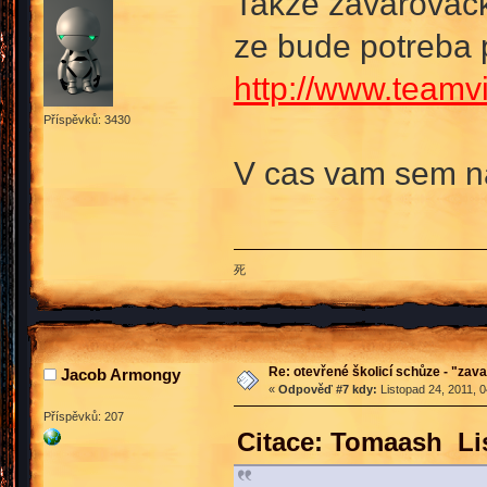
Takze zavarovacka
ze bude potreba
http://www.team
Příspěvků: 3430
V cas vam sem na
死
Re: otevřené školicí schůze - "zav
Jacob Armongy
«
Odpověď #7 kdy:
Listopad 24, 2011, 
Příspěvků: 207
Citace: Tomaash Lis