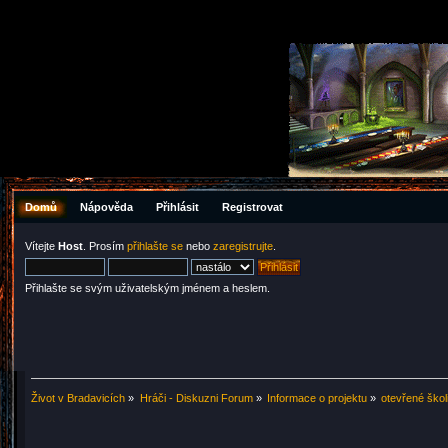
Domů
Nápověda
Přihlásit
Registrovat
Vítejte
Host
. Prosím
přihlašte se
nebo
zaregistrujte
.
Přihlašte se svým uživatelským jménem a heslem.
Život v Bradavicích
»
Hráči - Diskuzni Forum
»
Informace o projektu
»
otevřené škol