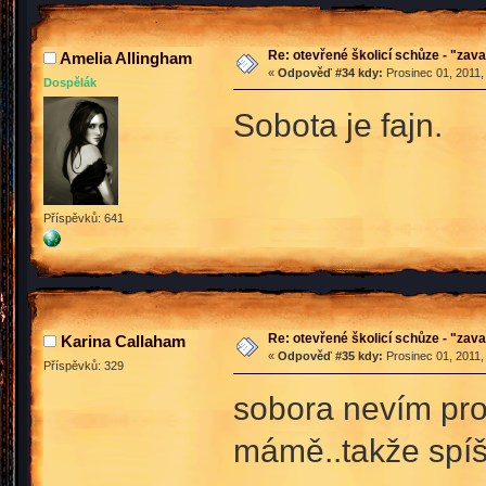
Re: otevřené školicí schůze - "zav
Amelia Allingham
«
Odpověď #34 kdy:
Prosinec 01, 2011,
Dospělák
Sobota je fajn.
Příspěvků: 641
Re: otevřené školicí schůze - "zav
Karina Callaham
«
Odpověď #35 kdy:
Prosinec 01, 2011,
Příspěvků: 329
sobora nevím pro
mámě..takže spíš