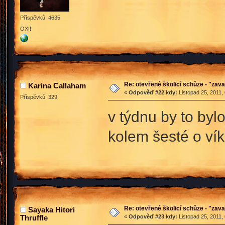
Příspěvků: 4635
OXI!
Re: otevřené školicí schůze - "zav
Karina Callaham
«
Odpověď #22 kdy:
Listopad 25, 2011,
Příspěvků: 329
v týdnu by to byl
kolem šesté o ví
Re: otevřené školicí schůze - "zav
Sayaka Hitori
Thruffle
«
Odpověď #23 kdy:
Listopad 25, 2011,