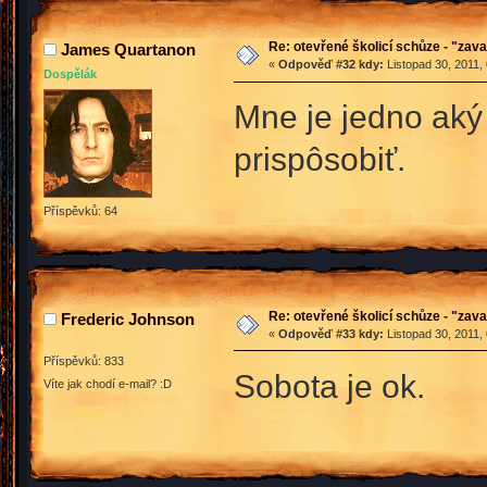
Re: otevřené školicí schůze - "zav
James Quartanon
«
Odpověď #32 kdy:
Listopad 30, 2011,
Dospělák
Mne je jedno aký 
prispôsobiť.
Příspěvků: 64
Re: otevřené školicí schůze - "zav
Frederic Johnson
«
Odpověď #33 kdy:
Listopad 30, 2011,
Příspěvků: 833
Sobota je ok.
Víte jak chodí e-mail? :D