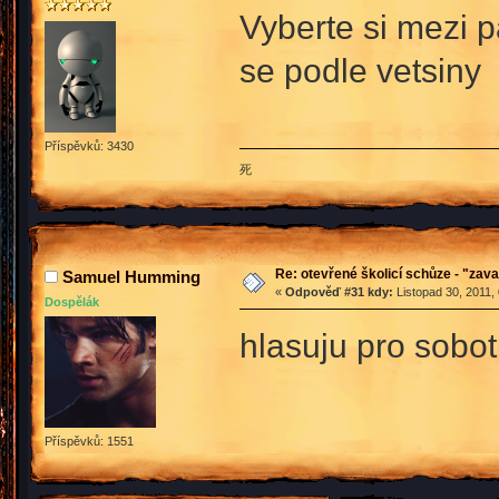
Vyberte si mezi 
se podle vetsiny
Příspěvků: 3430
死
Re: otevřené školicí schůze - "zav
Samuel Humming
«
Odpověď #31 kdy:
Listopad 30, 2011,
Dospělák
hlasuju pro sobot
Příspěvků: 1551