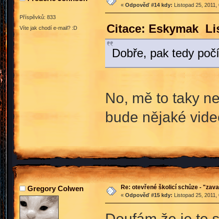
«
Odpověď #14 kdy:
Listopad 25, 2011,
Příspěvků: 833
Citace: Eskymak Lis
Víte jak chodí e-mail? :D
Dobře, pak tedy počí
No, mě to taky ne
bude nějaké vide
Re: otevřené školicí schůze - "zav
Gregory Colwen
«
Odpověď #15 kdy:
Listopad 25, 2011,
Doufám že je to s