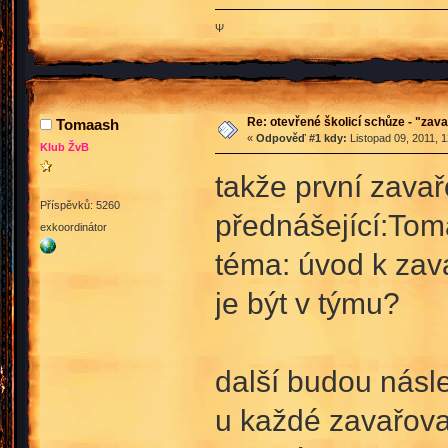
Ψ
Re: otevřené školicí schůze - "zav
Tomaash
«
Odpověď #1 kdy:
Listopad 09, 2011, 
Klub ŽvB
takže první zava
Příspěvků: 5260
přednášející:To
exkoordinátor
téma: úvod k zav
je být v týmu?
další budou násl
u každé zavařova