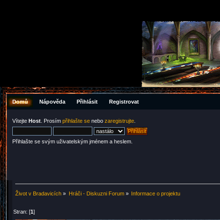
Domů
Nápověda
Přihlásit
Registrovat
Vítejte
Host
. Prosím
přihlašte se
nebo
zaregistrujte
.
Přihlašte se svým uživatelským jménem a heslem.
Život v Bradavicích
»
Hráči - Diskuzni Forum
»
Informace o projektu
Stran: [
1
]