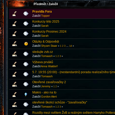
Předmět
/
Založil
Pravidla Fora
Založil
Topper
Konkurzy léto 2025
Založil
Sarah
Konkurzy Prosinec 2024
Založil
Sarah
Otázky & Odpovědi
Založil
Shyam Staar
«
1
2
3
...
14
»
sledujte zvb.cz
Založil
Tomaash
«
1
2
3
»
Výbava prváků
Založil
Anna Waldorf
5.7. 19:55 (20:00) - (nestandardní) porada realizačního tým
Založil
Tomaash
Otevřené zavařovačky 2
Založil
Jeremy
«
1
2
»
Makro - ako na to
Založil
Gordon Alert
otevřené školicí schůze - "zavařovačky"
Založil
Tomaash
«
1
2
3
»
Rozdíly mezi světem ŽvB a reálným světem Harryho Pottera