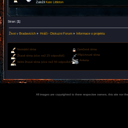
Založil
Kate Littleton
Stran: [
1
]
Život v Bradavicích
»
Hráči - Diskuzni Forum
»
Informace o projektu
Normální téma
Zamčené téma
Připíchnuté téma
Žhavé téma (více než 25 odpovědí)
Anketa
Velmi žhavé téma (více než 50 odpovědí)
All images are copyrighted to there respective owners, this site nor t