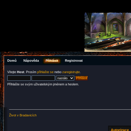
Domů
Nápověda
Přihlásit
Registrovat
Vítejte
Host
. Prosím
přihlašte se
nebo
zaregistrujte
.
Přihlašte se svým uživatelským jménem a heslem.
Život v Bradavicích
Autorizace