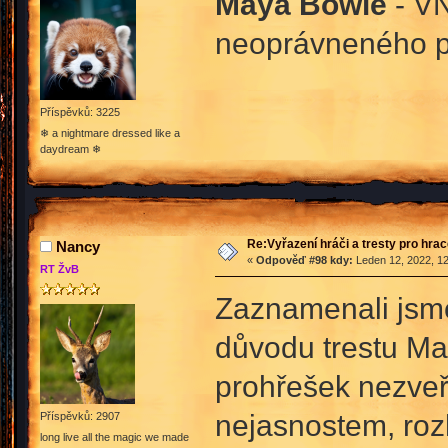
Maya Bowie
- VN
neoprávneného p
Příspěvků: 3225
❄ a nightmare dressed like a
daydream ❄
Re:Vyřazení hráči a tresty pro hra
Nancy
«
Odpověď #98 kdy:
Leden 12, 2022, 12
RT ŽvB
Zaznamenali jsme
důvodu trestu May
prohřešek nezveř
nejasnostem, roz
Příspěvků: 2907
long live all the magic we made