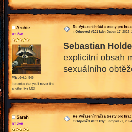
Re:Vyřazení hráči a tresty pro hra
Archie
«
Odpověď #101 kdy:
Duben 17, 2023, 
RT ŽvB
Sebastian Holde
explicitní obsah 
sexuálního obtěž
Příspěvků: 846
I promise that you’ll never find
another like ME!
Re:Vyřazení hráči a tresty pro hra
Sarah
«
Odpověď #102 kdy:
Listopad 27, 2024
RT ŽvB