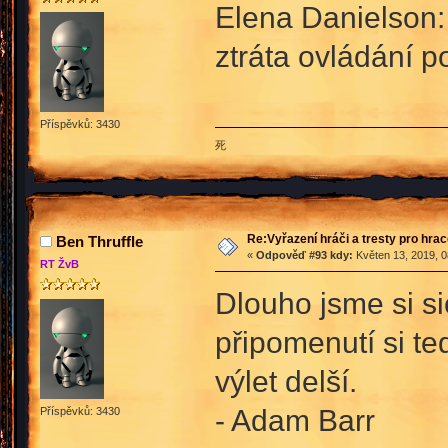
Elena Danielson:
ztráta ovládání p
Příspěvků: 3430
死
Re:Vyřazení hráči a tresty pro hra
Ben Thruffle
«
Odpověď #93 kdy:
Květen 13, 2019, 0
RT ŽvB
Dlouho jsme si si
připomenutí si te
výlet delší.
- Adam Barr
Příspěvků: 3430