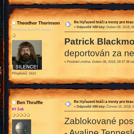
Re:Vyřazení hráči a tresty pro hra
Theodhor Thorinson
«
Odpověď #88 kdy:
Duben 08, 2018, 08
Redaktor denniho vestce
Patrick Blackm
deportován za ne
«
Poslední změna: Duben 08, 2018, 09:37:38 o
Příspěvků: 1612
Re:Vyřazení hráči a tresty pro hra
Ben Thruffle
«
Odpověď #89 kdy:
Červen 15, 2018, 0
RT ŽvB
Zablokované pos
- Avaline Tennesl