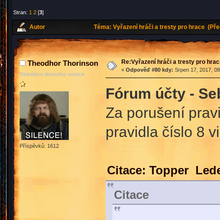
Stran:
1
2
[
3
]
Autor
Téma: Vyřazení hráči a tresty pro hrace (Př
Re:Vyřazení hráči a tresty pro hra
Theodhor Thorinson
«
Odpověď #80 kdy:
Srpen 17, 2017, 08
Redaktor denniho vestce
Fórum účty - Se
Za porušení pravid
pravidla číslo 8 v
Příspěvků: 1612
Citace: Topper Lede
Citace