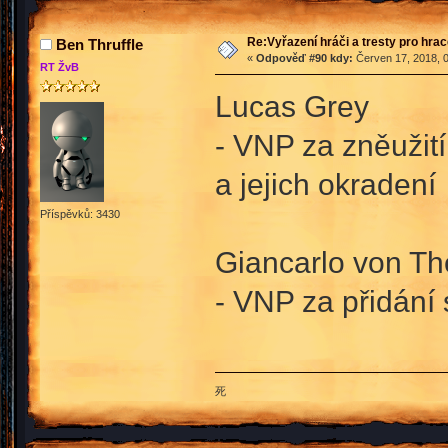
Re:Vyřazení hráči a tresty pro hra
Ben Thruffle
«
Odpověď #90 kdy:
Červen 17, 2018, 0
RT ŽvB
Lucas Grey
- VNP za zněužití
a jejich okradení
Příspěvků: 3430
Giancarlo von T
- VNP za přidání 
死