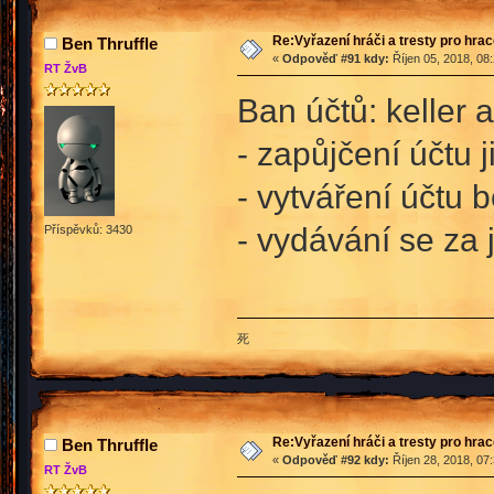
Re:Vyřazení hráči a tresty pro hra
Ben Thruffle
«
Odpověď #91 kdy:
Říjen 05, 2018, 08
RT ŽvB
Ban účtů: keller 
- zapůjčení účtu 
- vytváření účtu 
- vydávání se za 
Příspěvků: 3430
死
Re:Vyřazení hráči a tresty pro hra
Ben Thruffle
«
Odpověď #92 kdy:
Říjen 28, 2018, 07
RT ŽvB