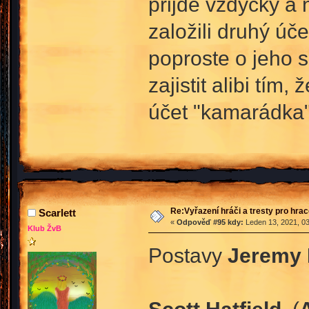
přijde vždycky a 
založili druhý úč
poproste o jeho s
zajistit alibi tím,
účet "kamarádka
Re:Vyřazení hráči a tresty pro hra
Scarlett
«
Odpověď #95 kdy:
Leden 13, 2021, 03
Klub ŽvB
Postavy
Jeremy 
Scott Hatfield
, (