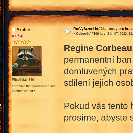
Re:Vyřazení hráči a tresty pro hra
Archie
«
Odpověď #100 kdy:
Září 07, 2022, 12
RT ŽvB
Regine Corbeau
permanentní ban 
domluvených prav
sdílení jejich os
Příspěvků: 846
I promise that you’ll never find
another like ME!
Pokud vás tento 
prosíme, abyste s