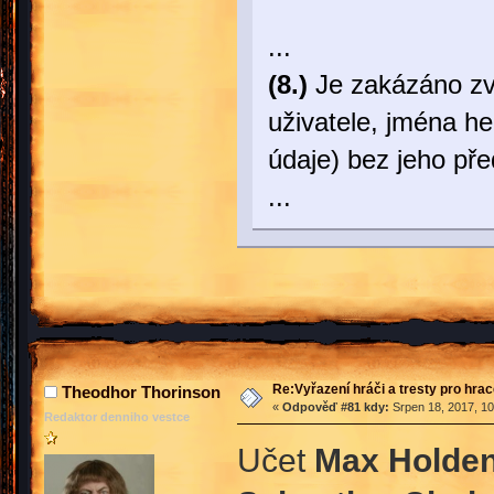
...
(8.)
Je zakázáno zve
uživatele, jména he
údaje) bez jeho př
...
Re:Vyřazení hráči a tresty pro hra
Theodhor Thorinson
«
Odpověď #81 kdy:
Srpen 18, 2017, 10
Redaktor denniho vestce
Učet
Max Holde