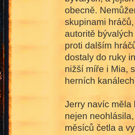
obecně. Nemůžeme
skupinami hráčů, 
autoritě bývalýc
proti dalším hrá
dostaly do ruky i
nižší míře i Mia, 
herních kanálech)
Jerry navíc měla 
nejen neohlásila,
měsíců četla a vy