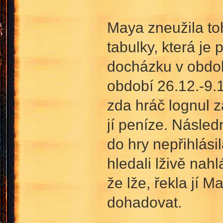
Maya zneužila to
tabulky, která je
docházku v obdob
období 26.12.-9.1
zda hráč lognul z
jí peníze. Násled
do hry nepřihlási
hledali lživě nah
že lže, řekla jí 
dohadovat.