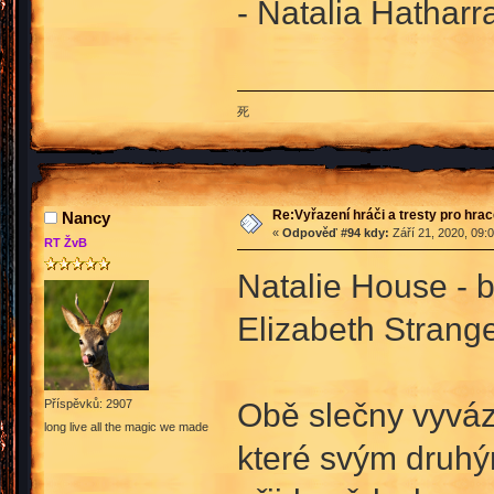
- Natalia Hatharr
死
Re:Vyřazení hráči a tresty pro hra
Nancy
«
Odpověď #94 kdy:
Září 21, 2020, 09:
RT ŽvB
Natalie House - 
Elizabeth Strang
Obě slečny vyváz
Příspěvků: 2907
long live all the magic we made
které svým druhý