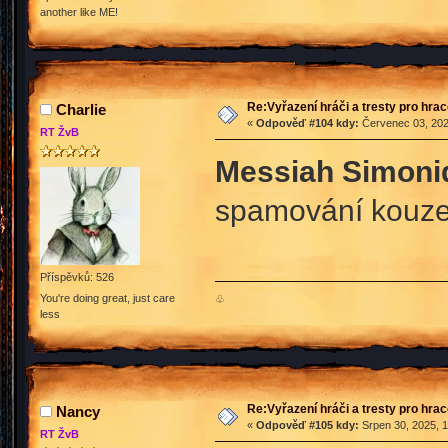
another like ME!
Re:Vyřazení hráči a tresty pro hra
Charlie
«
Odpověď #104 kdy:
Červenec 03, 202
RT ŽvB
Messiah Simoni
spamování kouze
Příspěvků: 526
You're doing great, just care
♧
less
Re:Vyřazení hráči a tresty pro hra
Nancy
«
Odpověď #105 kdy:
Srpen 30, 2025, 1
RT ŽvB