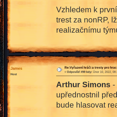
Vzhledem k prvn
trest za nonRP, l
realizačnímu tým
Re:Vyřazení hráči a tresty pro hra
James
«
Odpověď #99 kdy:
Únor 10, 2022, 08:
Host
Arthur Simons
-
upřednostnil pře
bude hlasovat rea