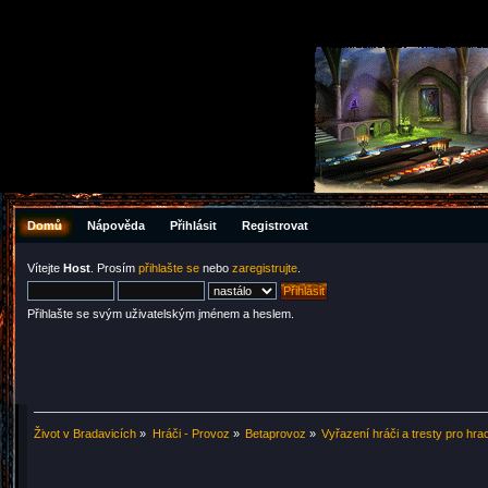
Domů
Nápověda
Přihlásit
Registrovat
Vítejte
Host
. Prosím
přihlašte se
nebo
zaregistrujte
.
Přihlašte se svým uživatelským jménem a heslem.
Život v Bradavicích
»
Hráči - Provoz
»
Betaprovoz
»
Vyřazení hráči a tresty pro hra