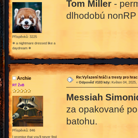
Tom Miller
- perm
dlhodobú nonRP 
Příspěvků: 3225
❄ a nightmare dressed like a
daydream ❄
Re:Vyřazení hráči a tresty pro hra
Archie
«
Odpověď #103 kdy:
Květen 04, 2025, 
RT ŽvB
Messiah Simoni
za opakované por
batohu.
Příspěvků: 846
I promise that you’ll never find