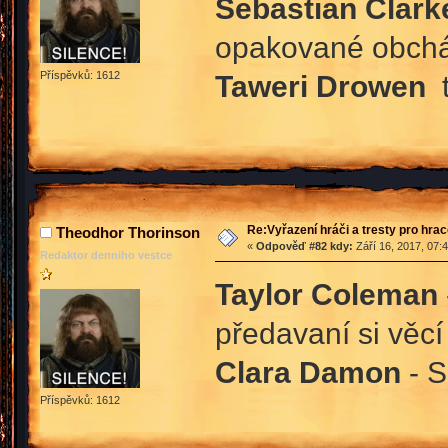
Sebastian Clark
opakované obchá
Taweri Drowen
Příspěvků: 1612
Re:Vyřazení hráči a tresty pro hra
Theodhor Thorinson
«
Odpověď #82 kdy:
Září 16, 2017, 07:
Redaktor denniho vestce
Taylor Coleman
předavaní si věcí
Clara Damon
- 
Příspěvků: 1612