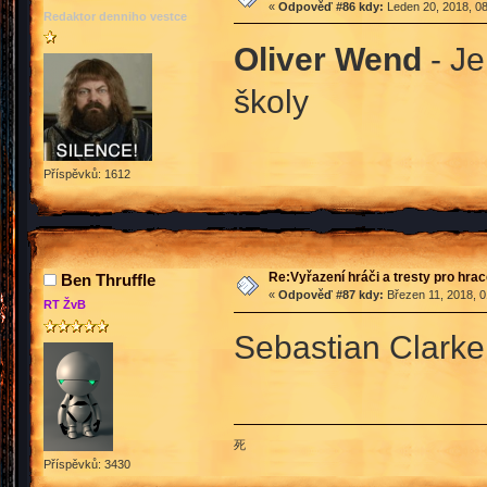
«
Odpověď #86 kdy:
Leden 20, 2018, 08
Redaktor denniho vestce
Oliver Wend
- J
školy
Příspěvků: 1612
Re:Vyřazení hráči a tresty pro hra
Ben Thruffle
«
Odpověď #87 kdy:
Březen 11, 2018, 0
RT ŽvB
Sebastian Clarke 
死
Příspěvků: 3430