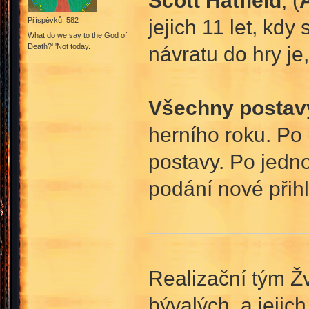
jejich 11 let, kd
Příspěvků: 582
What do we say to the God of
Death?' 'Not today.
návratu do hry je
Všechny postav
herního roku. Po
postavy. Po jedn
podání nové přihl
Realizační tým Ž
bývalých, a jejic