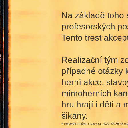
Na základě toho
profesorských po
Tento trest akcep
Realizační tým zo
případné otázky 
herní akce, stavb
mimoherních kaná
hru hrají i děti a
šikany.
«
Poslední změna: Leden 13, 2021, 03:35:46 odp