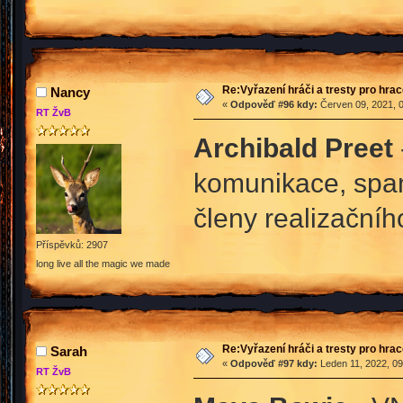
Re:Vyřazení hráči a tresty pro hra
Nancy
«
Odpověď #96 kdy:
Červen 09, 2021, 0
RT ŽvB
Archibald Preet
komunikace, spam
členy realizačníh
Příspěvků: 2907
long live all the magic we made
Re:Vyřazení hráči a tresty pro hra
Sarah
«
Odpověď #97 kdy:
Leden 11, 2022, 09
RT ŽvB