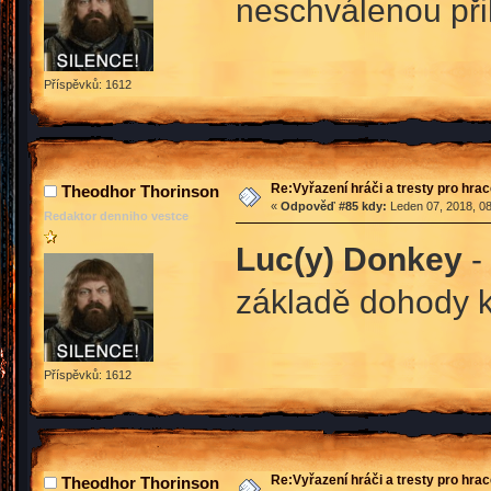
neschválenou při
Příspěvků: 1612
Re:Vyřazení hráči a tresty pro hra
Theodhor Thorinson
«
Odpověď #85 kdy:
Leden 07, 2018, 08
Redaktor denniho vestce
Luc(y) Donkey
-
základě dohody k
Příspěvků: 1612
Re:Vyřazení hráči a tresty pro hra
Theodhor Thorinson