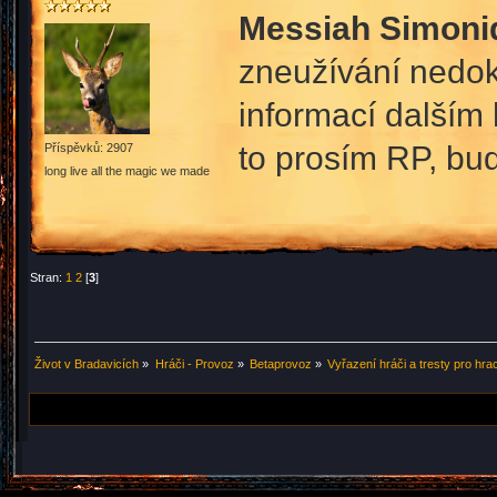
Messiah Simoni
zneužívání nedok
informací dalším 
to prosím RP, bude
Příspěvků: 2907
long live all the magic we made
Stran:
1
2
[
3
]
Život v Bradavicích
»
Hráči - Provoz
»
Betaprovoz
»
Vyřazení hráči a tresty pro hra