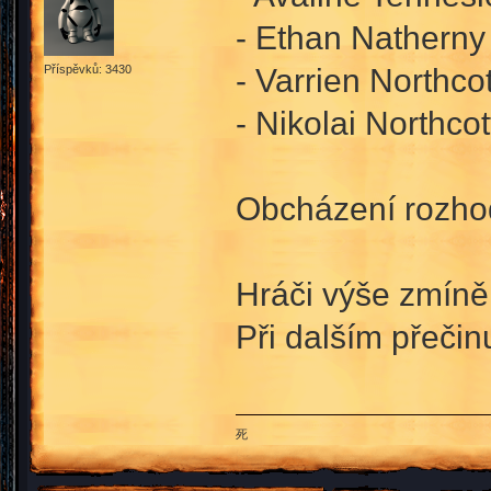
- Ethan Natherny 
- Varrien Northcot
Příspěvků: 3430
- Nikolai Northcot
Obcházení rozhod
Hráči výše zmíně
Při dalším přeči
死