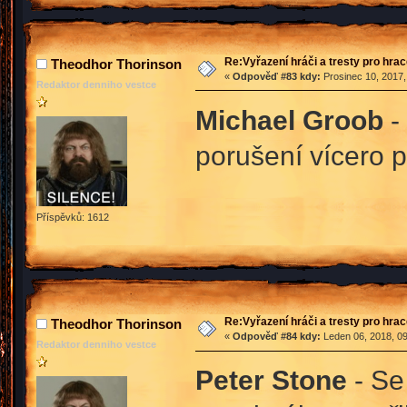
Re:Vyřazení hráči a tresty pro hra
Theodhor Thorinson
«
Odpověď #83 kdy:
Prosinec 10, 2017,
Redaktor denniho vestce
Michael Groob
-
porušení vícero p
Příspěvků: 1612
Re:Vyřazení hráči a tresty pro hra
Theodhor Thorinson
«
Odpověď #84 kdy:
Leden 06, 2018, 09
Redaktor denniho vestce
Peter Stone
- Se