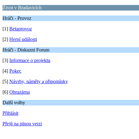
Život v Bradavicích
Hráči - Provoz
[1]
Betaprovoz
[2]
Herní události
Hráči - Diskuzni Forum
[3]
Informace o projektu
[4]
Pokec
[5]
Návrhy, náměty a připomínky
[6]
Obrazárna
Další volby
Přihlásit
Přejít na plnou verzi