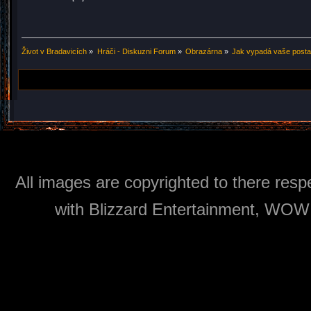
Život v Bradavicích
»
Hráči - Diskuzni Forum
»
Obrazárna
»
Jak vypadá vaše post
All images are copyrighted to there respe
with Blizzard Entertainment, WOW: 