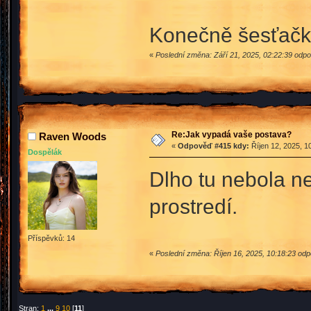
Konečně šesťačk
«
Poslední změna: Září 21, 2025, 02:22:39 odpo
Re:Jak vypadá vaše postava?
Raven Woods
«
Odpověď #415 kdy:
Říjen 12, 2025, 1
Dospělák
Dlho tu nebola n
prostredí.
Příspěvků: 14
«
Poslední změna: Říjen 16, 2025, 10:18:23 o
Stran:
1
...
9
10
[
11
]