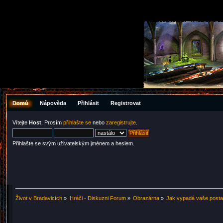
Domů
Nápověda
Přihlásit
Registrovat
Vítejte
Host
. Prosím
přihlašte se
nebo
zaregistrujte
.
Přihlašte se svým uživatelským jménem a heslem.
Život v Bradavicích
»
Hráči - Diskuzni Forum
»
Obrazárna
»
Jak vypadá vaše post