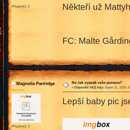
Někteří už Matty
Příspěvků: 2
FC: Malte Gårdin
Re:Jak vypadá vaše postava?
Magnolia Partridge
«
Odpověď #411 kdy:
Srpen 21, 2025, 0
Mrzimor
Lepší baby pic j
Příspěvků: 3