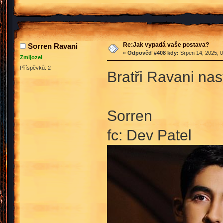
Re:Jak vypadá vaše postava?
Sorren Ravani
«
Odpověď #408 kdy:
Srpen 14, 2025, 0
Zmijozel
Příspěvků: 2
Bratři Ravani nas
Sorren
fc: Dev Patel