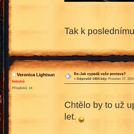
Tak k poslednímu
Re:Jak vypadá vaše postava?
Veronica Lightsun
«
Odpověď #404 kdy:
Prosinec 27, 2024
Nebelvír
Příspěvků: 14
Chtělo by to už 
let.