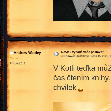
Re:Jak vypadá vaše postava?
Andrew Wattley
«
Odpověď #409 kdy:
Srpen 15, 2025, 1
Mrzimor
Příspěvků: 2
V Kotli teďka můž
čas čtením knihy.
chvilek