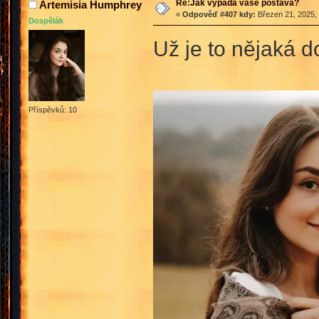
Re:Jak vypadá vaše postava?
Artemisia Humphrey
«
Odpověď #407 kdy:
Březen 21, 2025, 
Dospělák
Už je to nějaká d
Příspěvků: 10