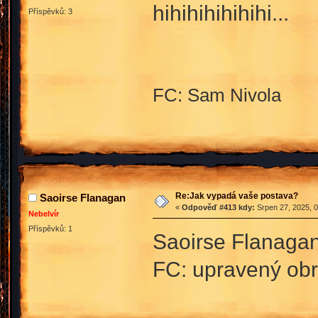
hihihihihihihi...
Příspěvků: 3
FC: Sam Nivola
Re:Jak vypadá vaše postava?
Saoirse Flanagan
«
Odpověď #413 kdy:
Srpen 27, 2025, 0
Nebelvír
Příspěvků: 1
Saoirse Flanag
FC: upravený ob