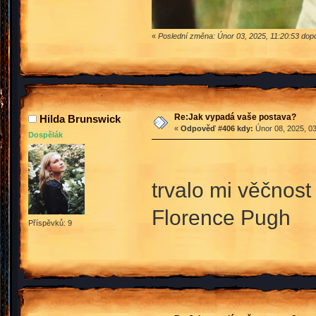
«
Poslední změna: Únor 03, 2025, 11:20:53 do
Re:Jak vypadá vaše postava?
Hilda Brunswick
«
Odpověď #406 kdy:
Únor 08, 2025, 03
Dospělák
trvalo mi věčnos
Florence Pugh
Příspěvků: 9