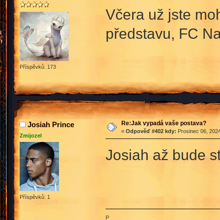
Včera už jste moh
představu, FC Nat
Příspěvků: 173
Re:Jak vypadá vaše postava?
Josiah Prince
«
Odpověď #402 kdy:
Prosinec 06, 2024
Zmijozel
Josiah až bude
Příspěvků: 1
P