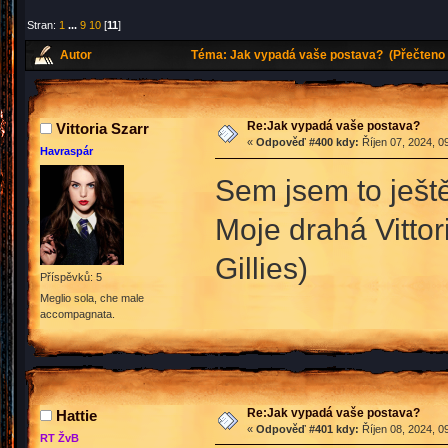
Stran:
1
...
9
10
[
11
]
Autor
Téma: Jak vypadá vaše postava? (Přečteno 
Re:Jak vypadá vaše postava?
Vittoria Szarr
«
Odpověď #400 kdy:
Říjen 07, 2024, 0
Havraspár
Sem jsem to ještě
Moje drahá Vittori
Gillies)
Příspěvků: 5
Meglio sola, che male
accompagnata.
Re:Jak vypadá vaše postava?
Hattie
«
Odpověď #401 kdy:
Říjen 08, 2024, 0
RT ŽvB