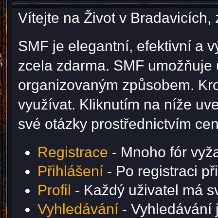
Vítejte na Život v Bradavicíc
SMF je elegantní, efektivní a v
zcela zdarma. SMF umožňuje u
organizovaným způsobem. Krom
využívat. Kliknutím na níže u
své otázky prostřednictvím ce
Registrace
- Mnoho fór vyžad
Přihlášení
- Po registraci p
Profil
- Každý uživatel má svů
Vyhledávání
- Vyhledávání j