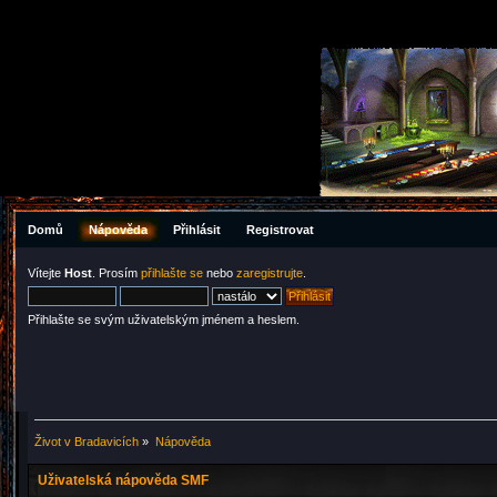
Domů
Nápověda
Přihlásit
Registrovat
Vítejte
Host
. Prosím
přihlašte se
nebo
zaregistrujte
.
Přihlašte se svým uživatelským jménem a heslem.
Život v Bradavicích
»
Nápověda
Uživatelská nápověda SMF