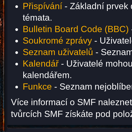
Přispívání
- Základní prvek 
témata.
Bulletin Board Code (BBC)
Soukromé zprávy
- Uživate
Seznam uživatelů
- Seznam 
Kalendář
- Uživatelé mohou 
kalendářem.
Funkce
- Seznam nejoblíben
Více informací o SMF nalezne
tvůrcích SMF získáte pod pol