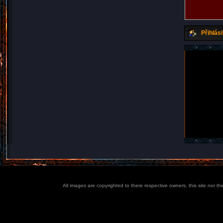
Přihlási
All images are copyrighted to there respective owners, this site nor t