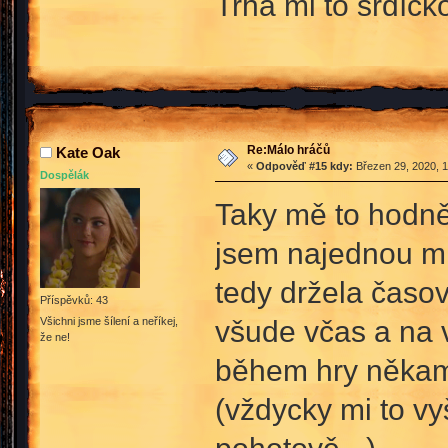
Trhá mi to srdíčk
Re:Málo hráčů
Kate Oak
«
Odpověď #15 kdy:
Březen 29, 2020, 1
Dospělák
Taky mě to hodně 
jsem najednou mn
tedy držela časo
Příspěvků: 43
všude včas a na 
Všichni jsme šílení a neříkej,
že ne!
během hry někam 
(vždycky mi to vy
pohotově
).