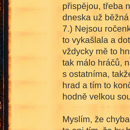
přispějou, třeba 
dneska už běžná p
7.) Nejsou ročen
to vykašlala a do
vždycky mě to hne
tak málo hráčů, n
s ostatníma, takž
hrad a tím to kon
hodně velkou sou
Myslím, že chyba