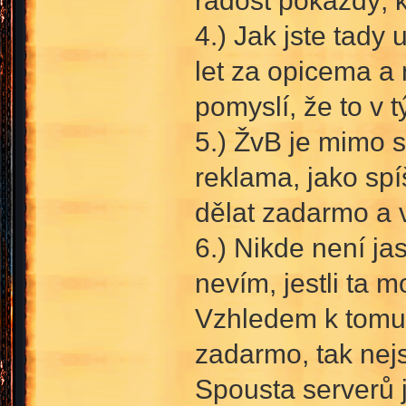
radost pokaždý, k
4.) Jak jste tady 
let za opicema a 
pomyslí, že to v 
5.) ŽvB je mimo s
reklama, jako spí
dělat zadarmo a 
6.) Nikde není ja
nevím, jestli ta m
Vzhledem k tomu,
zadarmo, tak nejs
Spousta serverů j