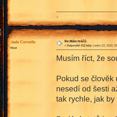
♫
Re:Málo hráčů
Jade Cornelle
«
Odpověď #12 kdy:
Leden 23, 2020, 05
Host
Musím říct, že so
Pokud se člověk u
nesedí od šesti a
tak rychle, jak by