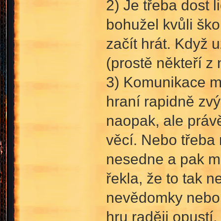
2) Je třeba dost l
bohužel kvůli ško
začít hrát. Když 
(prostě někteří z 
3) Komunikace me
hraní rapidně zvý
naopak, ale práv
věcí. Nebo třeba 
nesedne a pak mu
řekla, že to tak n
nevědomky nebo s
hru raději opustí,