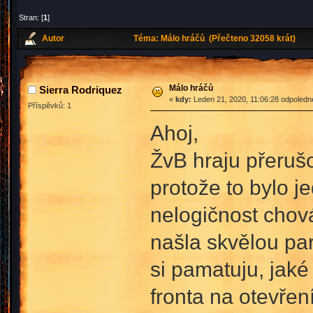
Stran: [
1
]
Autor
Téma: Málo hráčů (Přečteno 32058 krát)
Málo hráčů
Sierra Rodriquez
«
kdy:
Leden 21, 2020, 11:06:28 odpoledn
Příspěvků: 1
Ahoj,
ŽvB hraju přerušo
protože to bylo j
nelogičnost chová
našla skvělou par
si pamatuju, jaké
fronta na otevřen