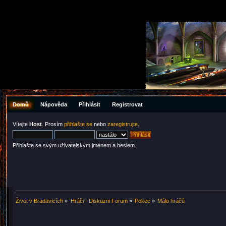
Domů
Nápověda
Přihlásit
Registrovat
Vítejte
Host
. Prosím
přihlašte se
nebo
zaregistrujte
.
Přihlašte se svým uživatelským jménem a heslem.
Život v Bradavicích
»
Hráči - Diskuzni Forum
»
Pokec
»
Málo hráčů