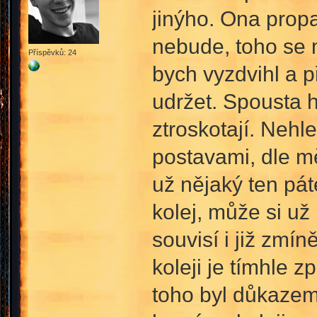
jinýho. Ona propa
nebude, toho se 
Příspěvků: 24
bych vyzdvihl a p
udržet. Spousta 
ztroskotají. Nehle
postavami, dle mě
už nějaký ten pá
kolej, může si u
souvisí i již zmí
koleji je tímhle 
toho byl důkazem