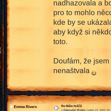
nadhazovala a bo
pro to mohlo něc
kde by se ukázal
aby když si někdo
toto.
Doufám, že jsem 
nenaštvala
Re:Málo hráčů
Emma Rivers
«
Odpověď #9 kdy:
Leden 23, 2020, 01: