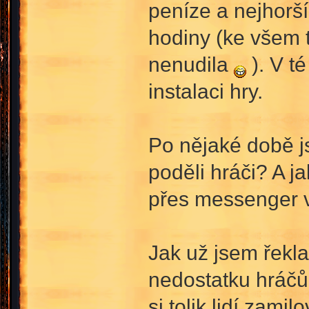
peníze a nejhorší
hodiny (ke všem 
nenudila
). V t
instalaci hry.
Po nějaké době j
poděli hráči? A j
přes messenger v
Jak už jsem řekla
nedostatku hráčů.
si tolik lidí zami