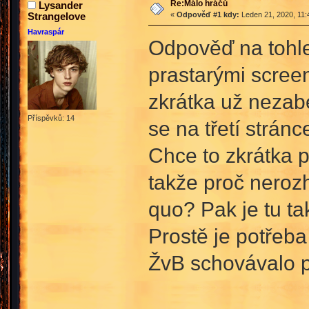
Re:Málo hráčů
Lysander
Strangelove
«
Odpověď #1 kdy:
Leden 21, 2020, 11:
Havraspár
Odpověď na tohl
prastarými screen
zkrátka už nezabe
Příspěvků: 14
se na třetí stránc
Chce to zkrátka po
takže proč nerozho
quo? Pak je tu ta
Prostě je potřeba
ŽvB schovávalo p