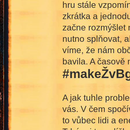
hru stále vzpomín
zkrátka a jednodu
začne rozmýšlet n
nutno splňovat, 
víme, že nám obč
bavila. A časově 
#makeŽvBg
A jak tuhle probl
vás. V čem spočív
to vůbec lidi a e