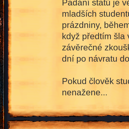
Padání statů je 
mladších studentů,
prázdniny, během 
když předtím šla
závěrečné zkoušky
dní po návratu do 
Pokud člověk stud
nenažene...