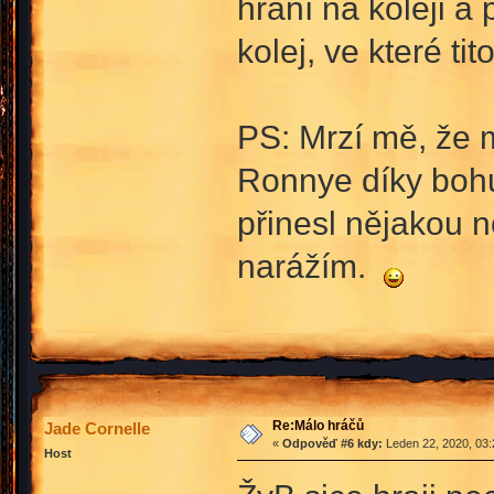
hraní na koleji a
kolej, ve které ti
PS: Mrzí mě, že m
Ronnye díky bohu
přinesl nějakou n
narážím.
Re:Málo hráčů
Jade Cornelle
«
Odpověď #6 kdy:
Leden 22, 2020, 03:
Host