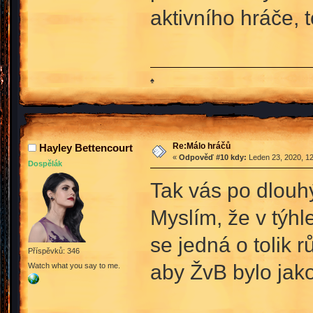
aktivního hráče, 
♠
Re:Málo hráčů
Hayley Bettencourt
«
Odpověď #10 kdy:
Leden 23, 2020, 12
Dospělák
Tak vás po dlouh
Myslím, že v týhl
se jedná o tolik 
Příspěvků: 346
aby ŽvB bylo jako
Watch what you say to me.