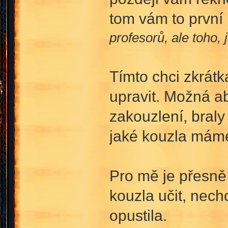
tom vám to první 
profesorů, ale toho, 
Tímto chci zkrátk
upravit. Možná a
zakouzlení, bral
jaké kouzla mám
Pro mě je přesně
kouzla učit, nech
opustila.