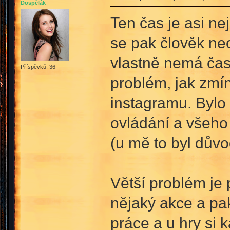
Dospělák
Ten čas je asi ne
se pak člověk nec
vlastně nemá čas 
Příspěvků: 36
problém, jak zmín
instagramu. Bylo 
ovládání a všeho 
(u mě to byl důvo
Větší problém je 
nějaký akce a pak
práce a u hry si