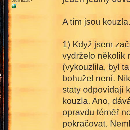
Death Eaters?
A tím jsou kouzla.
1) Když jsem začí
vydrželo několik
(vykouzlila, byl t
bohužel není. Nikd
staty odpovídají 
kouzla. Ano, dáv
opravdu téměř no
pokračovat. Nemlu