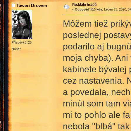
Re:Málo hráčů
Taweri Drowen
«
Odpověď #13 kdy:
Leden 23, 2020, 07
Môžem tiež prikýv
poslednej postavy
Příspěvků: 25
podarilo aj bugnúť
Nani!?
moja chyba). Ani 
kabinete bývalej 
cez nastavenia. N
a povedala, nech 
minút som tam via
mi to pohlo ale 
nebola "blbá" tak