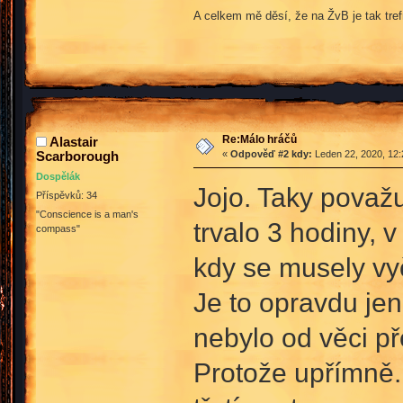
A celkem mě děsí, že na ŽvB je tak tre
Re:Málo hráčů
Alastair
Scarborough
«
Odpověď #2 kdy:
Leden 22, 2020, 12:
Dospělák
Jojo. Taky považu
Příspěvků: 34
"Conscience is a man's
trvalo 3 hodiny, 
compass"
kdy se musely vyč
Je to opravdu je
nebylo od věci př
Protože upřímně..