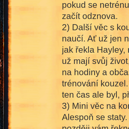
pokud se netrénu
začít odznova.
2) Další věc s kou
naučí. Ať už jen 
jak řekla Hayley, 
už mají svůj život
na hodiny a občas
trénování kouzel.
ten čas ale byl, p
3) Mini věc na ko
Alespoň se staty
později vám řekno