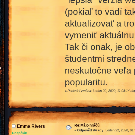
(pokiaľ to vadí t
aktualizovať a t
vymeniť aktuálnu 
Tak či onak, je 
študentmi stredne
neskutočne veľa p
popularitu.
«
Poslední změna: Leden 22, 2020, 11:08:14 d
Re:Málo hráčů
Emma Rivers
«
Odpověď #4 kdy:
Leden 22, 2020, 01:
Dospělák