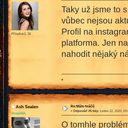
Taky už jsme to s
vůbec nejsou ak
Profil na instagr
Příspěvků: 36
platforma. Jen na
nahodit nějaký ná
♠
Re:Málo hráčů
Ash Sealen
«
Odpověď #5 kdy:
Leden 22, 2020, 03:
Dospělák
O tomhle problému