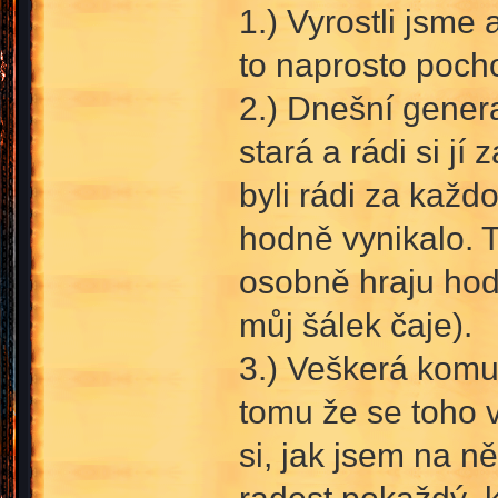
1.) Vyrostli jsme 
to naprosto pocho
2.) Dnešní gener
stará a rádi si j
byli rádi za každo
hodně vynikalo. T
osobně hraju hodn
můj šálek čaje).
3.) Veškerá komu
tomu že se toho v
si, jak jsem na n