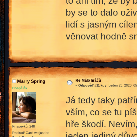
to ani tím, že by
by se to dalo oži
lidí s jasným cíl
věnovat hodně sn
Re:Málo hráčů
Marry Spring
«
Odpověď #11 kdy:
Leden 23, 2020, 05
Dospělák
Já tedy taky pat
vším, co se tu pí
hře škodí. Nevím, 
Příspěvků: 248
jeden jediný důvo
I'm tired! Can't we just be