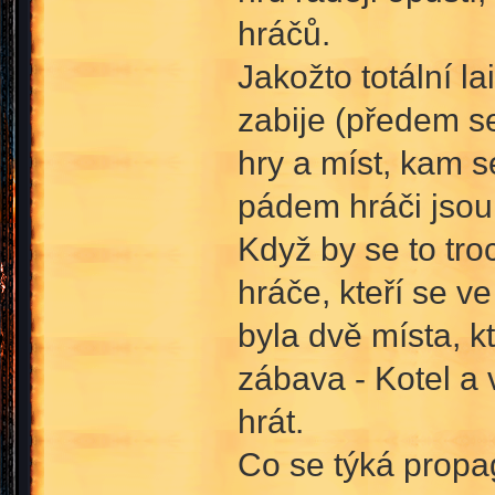
hráčů.
Jakožto totální l
zabije (předem s
hry a míst, kam se
pádem hráči jsou 
Když by se to tro
hráče, kteří se v
byla dvě místa, k
zábava - Kotel a 
hrát.
Co se týká propa