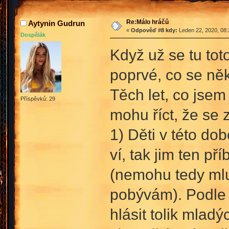
Re:Málo hráčů
Aytynin Gudrun
«
Odpověď #8 kdy:
Leden 22, 2020, 08:
Dospělák
Když už se tu tot
poprvé, co se ně
Těch let, co jsem
Příspěvků: 29
mohu říct, že se
1) Děti v této dob
ví, tak jim ten př
(nemohu tedy mlu
pobývám). Podle 
hlásit tolik mladý