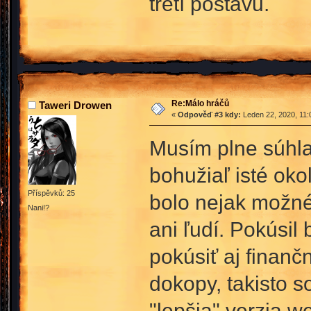
třetí postavu.
Re:Málo hráčů
Taweri Drowen
«
Odpověď #3 kdy:
Leden 22, 2020, 11:
Musím plne súhlas
bohužiaľ isté oko
Příspěvků: 25
bolo nejak možn
Nani!?
ani ľudí. Pokúsil
pokúsiť aj finanč
dokopy, takisto s
"lepšia" verzia w