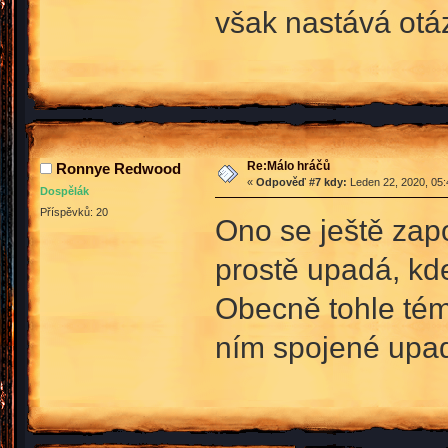
však nastává otáz
Re:Málo hráčů
Ronnye Redwood
«
Odpověď #7 kdy:
Leden 22, 2020, 05:
Dospělák
Příspěvků: 20
Ono se ještě zap
prostě upadá, kde
Obecně tohle tém
ním spojené upa