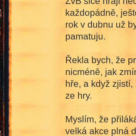
ŽvB sice hraji nec
každopádně, ještě
rok v dubnu už byl
pamatuju.
Řekla bych, že p
nicméně, jak zmín
hře, a když zjist
ze hry.
Myslím, že přilák
velká akce plná 