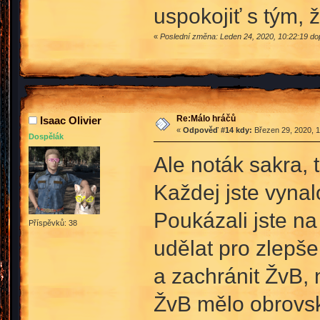
uspokojiť s tým, 
«
Poslední změna: Leden 24, 2020, 10:22:19 d
Re:Málo hráčů
Isaac Olivier
«
Odpověď #14 kdy:
Březen 29, 2020, 1
Dospělák
Ale noták sakra, 
Každej jste vynal
Poukázali jste na
Příspěvků: 38
udělat pro zlepšen
a zachránit ŽvB,
ŽvB mělo obrovsk