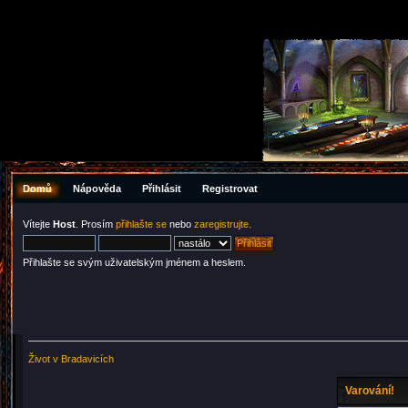
Domů
Nápověda
Přihlásit
Registrovat
Vítejte
Host
. Prosím
přihlašte se
nebo
zaregistrujte
.
Přihlašte se svým uživatelským jménem a heslem.
Život v Bradavicích
Varování!