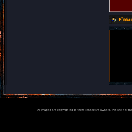
Přihlási
All images are copyrighted to there respective owners, this site nor t