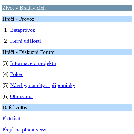
Život v Bradavicích
Hráči - Provoz
[1]
Betaprovoz
[2]
Herní události
Hráči - Diskuzni Forum
[3]
Informace o projektu
[4]
Pokec
[5]
Návrhy, náměty a připomínky
[6]
Obrazárna
Další volby
Přihlásit
Přejít na plnou verzi