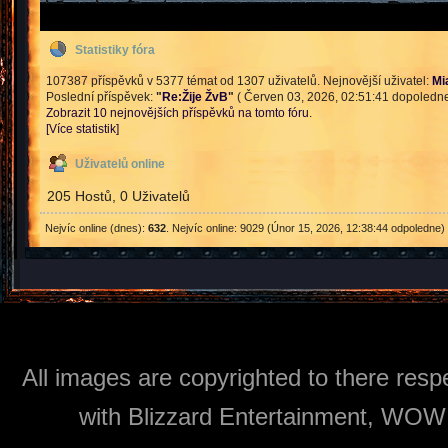
Statistiky fóra
107387 příspěvků v 5377 témat od 1307 uživatelů. Nejnovější uživatel:
Mi
Poslední příspěvek:
"
Re:Žije ŽvB
"
( Červen 03, 2026, 02:51:41 dopoledne
Zobrazit 10 nejnovějších příspěvků na tomto fóru.
[Více statistik]
Uživatelů online
205 Hostů, 0 Uživatelů
Nejvíc online (dnes):
632
. Nejvíc online: 9029 (Únor 15, 2026, 12:38:44 odpoledne)
All images are copyrighted to there respe
with Blizzard Entertainment, WOW: 