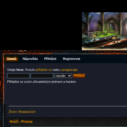
Domů
Nápověda
Přihlásit
Registrovat
Vítejte
Host
. Prosím
přihlašte se
nebo
zaregistrujte
.
Přihlašte se svým uživatelským jménem a heslem.
Život v Bradavicích
Hráči - Provoz