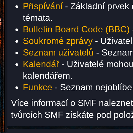
Přispívání
- Základní prvek 
témata.
Bulletin Board Code (BBC)
Soukromé zprávy
- Uživate
Seznam uživatelů
- Seznam 
Kalendář
- Uživatelé mohou 
kalendářem.
Funkce
- Seznam nejoblíben
Více informací o SMF nalezne
tvůrcích SMF získáte pod pol