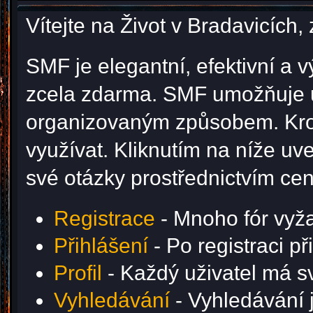
Vítejte na Život v Bradavicíc
SMF je elegantní, efektivní a v
zcela zdarma. SMF umožňuje u
organizovaným způsobem. Krom
využívat. Kliknutím na níže u
své otázky prostřednictvím ce
Registrace
- Mnoho fór vyžad
Přihlášení
- Po registraci p
Profil
- Každý uživatel má svů
Vyhledávání
- Vyhledávání j