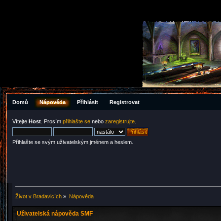
Domů
Nápověda
Přihlásit
Registrovat
Vítejte
Host
. Prosím
přihlašte se
nebo
zaregistrujte
.
Přihlašte se svým uživatelským jménem a heslem.
Život v Bradavicích
»
Nápověda
Uživatelská nápověda SMF