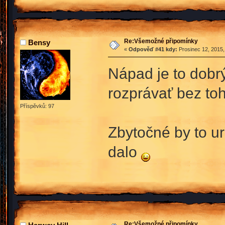
Re:Všemožné připomínky
Bensy
«
Odpověď #41 kdy:
Prosinec 12, 2015,
Nápad je to dobr
rozprávať bez toh
Příspěvků: 97
Zbytočné by to u
dalo
Re:Všemožné připomínky