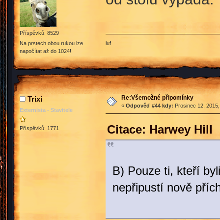
Příspěvků: 8529
luf
Na prstech obou rukou lze
napočítat až do 1024!
Re:Všemožné připomínky
Trixi
«
Odpověď #44 kdy:
Prosinec 12, 2015,
Externista - Stavitele
Citace: Harwey Hill
Příspěvků: 1771
B) Pouze ti, kteří b
nepřipustí nově příc