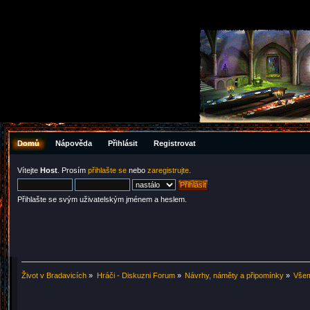
Domů
Nápověda
Přihlásit
Registrovat
Vítejte
Host
. Prosím
přihlašte se
nebo
zaregistrujte
.
Přihlašte se svým uživatelským jménem a heslem.
Život v Bradavicích
»
Hráči - Diskuzni Forum
»
Návrhy, náměty a připomínky
»
Všem