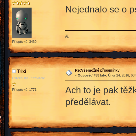
Nejednalo se o p
死
Příspěvků: 3430
Re:Všemožné připomínky
Trixi
«
Odpověď #53 kdy:
Únor 24, 2016, 03:
Externista - Stavitele
Ach to je pak těž
Příspěvků: 1771
předělávat.