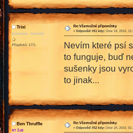
Re:Všemožné připomínky
Trixi
«
Odpověď #51 kdy:
Únor 24, 2016, 12:
Externista - Stavitele
Nevím které psí s
Příspěvků: 1771
to funguje, buď n
sušenky jsou vyr
to jinak...
Re:Všemožné připomínky
Ben Thruffle
«
Odpověď #52 kdy:
Únor 24, 2016, 01:
RT ŽvB