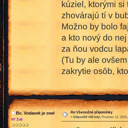
kúziel, ktorými 
zhovárajú tí v bu
Možno by bolo fajn
a kto nový do nej
za ňou vodcu lapač
(Tu by ale ovšem 
zakrytie osôb, kt
Re:Všemožné připomínky
Bc. Vodacek je osel
«
Odpověď #46 kdy:
Prosinec 12, 2015,
RT ŽvB