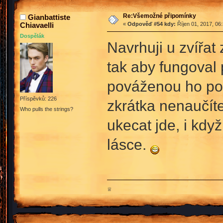
Re:Všemožné připomínky
Gianbattiste
Chiavaelli
«
Odpověď #54 kdy:
Říjen 01, 2017, 06
Dospělák
Navrhuji u zvířat 
tak aby fungoval p
pováženou ho použ
Příspěvků: 226
zkrátka nenaučíte
Who pulls the strings?
ukecat jde, i kdy
lásce.
♕