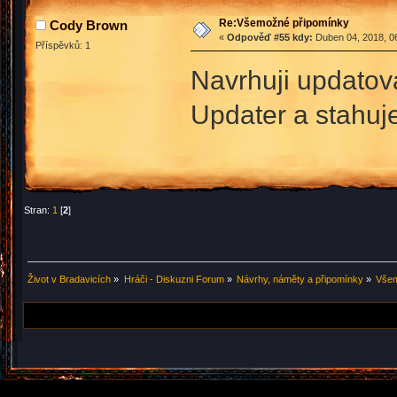
Re:Všemožné připomínky
Cody Brown
«
Odpověď #55 kdy:
Duben 04, 2018, 06
Příspěvků: 1
Navrhuji updatova
Updater a stahuj
Stran:
1
[
2
]
Život v Bradavicích
»
Hráči - Diskuzni Forum
»
Návrhy, náměty a připomínky
»
Všem