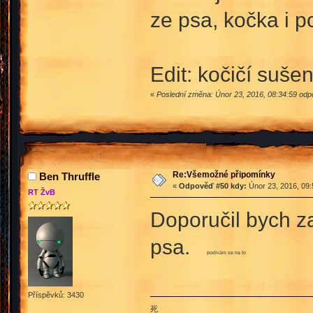
ze psa, kočka i po
Edit: kočičí suše
«
Poslední změna: Únor 23, 2016, 08:34:59 odp
Re:Všemožné připomínky
Ben Thruffle
«
Odpověď #50 kdy:
Únor 23, 2016, 09:
RT ŽvB
Doporučil bych za
psa.
podívám se na to
Příspěvků: 3430
死