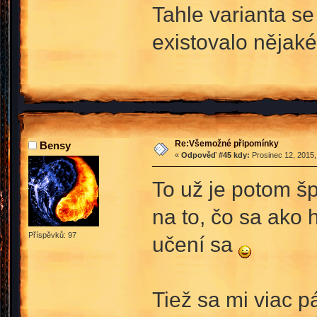
Tahle varianta se
existovalo nějaké
Re:Všemožné připomínky
Bensy
«
Odpověď #45 kdy:
Prosinec 12, 2015,
To už je potom šp
na to, čo sa ako 
Příspěvků: 97
učení sa
Tiež sa mi viac p