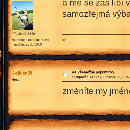
a mě se zas líbí 
samozřejmá výb
Příspěvků: 8529
luf
Na prstech obou rukou lze
napočítat až do 1024!
Re:Všemožné připomínky
Gollden58
«
Odpověď #47 kdy:
Prosinec 28, 2015,
Host
změníte my jmén