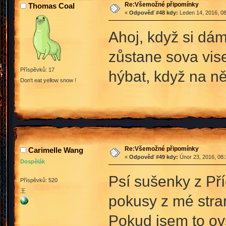
Re:Všemožné připomínky
Thomas Coal
«
Odpověď #48 kdy:
Leden 14, 2016, 08
Ahoj, když si dá
zůstane sova vis
Příspěvků: 17
hýbat, když na 
Don't eat yellow snow !
Re:Všemožné připomínky
Carimelle Wang
«
Odpověď #49 kdy:
Únor 23, 2016, 08:
Dospělák
Psí sušenky z Příč
Příspěvků: 520
王
pokusy z mé stra
Pokud jsem to ovš