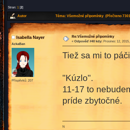
Stran:
1
[
2
]
Autor
Téma: Všemožné připomínky (Přečteno 7301
Re:Všemožné připomínky
Isabella Nayer
«
Odpověď #40 kdy:
Prosinec 12, 2015,
AzkaBan
Tiež sa mi to páči
"Kúzlo".
Příspěvků: 207
11-17 to nebudem
príde zbytočné.
N