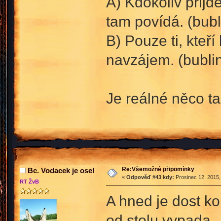
A) Kdokoliv přijd
tam povídá. (bubl
B) Pouze ti, kteř
navzájem. (bublin
Je reálné něco t
Re:Všemožné připomínky
Bc. Vodacek je osel
«
Odpověď #43 kdy:
Prosinec 12, 2015,
RT ŽvB
A hned je dost ko
od stolu vypada.