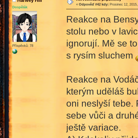
Harwey Hill
«
Odpověď #42 kdy:
Prosinec 12, 2015,
Dospělák
Reakce na Bensyh
stolu nebo v lavi
ignorují. Mě se 
Příspěvků: 78
s rysím sluchem
Reakce na Vodáčka
kterým uděláš bub
oni neslyší tebe.
sebe vůči a druhé
ještě variace.