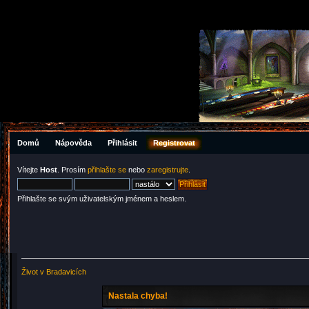
Domů
Nápověda
Přihlásit
Registrovat
Vítejte
Host
. Prosím
přihlašte se
nebo
zaregistrujte
.
Přihlašte se svým uživatelským jménem a heslem.
Život v Bradavicích
Nastala chyba!