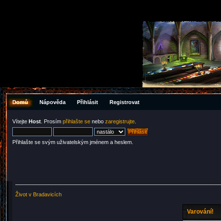
Domů
Nápověda
Přihlásit
Registrovat
Vítejte
Host
. Prosím
přihlašte se
nebo
zaregistrujte
.
Přihlašte se svým uživatelským jménem a heslem.
Život v Bradavicích
Varování!