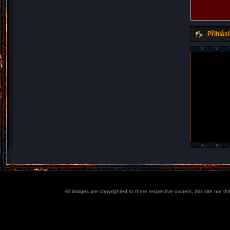
Přihlási
All images are copyrighted to there respective owners, this site nor t